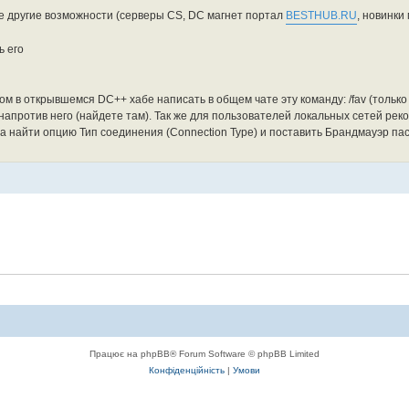
е другие возможности (серверы CS, DC магнет портал
BESTHUB.RU
, новинки 
ь его
ом в открывшемся DC++ хабе написать в общем чате эту команду: /fav (тольк
ку напротив него (найдете там). Так же для пользователей локальных сетей ре
а найти опцию Тип соединения (Connection Type) и поставить Брандмауэр пас
Працює на phpBB® Forum Software © phpBB Limited
Конфіденційність
|
Умови