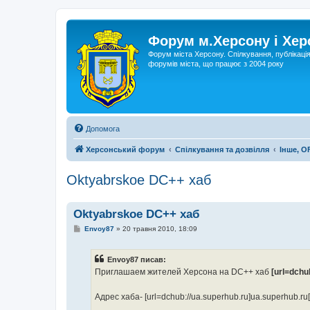
Форум м.Херсону і Хе
Форум міста Херсону. Спілкування, публікаці
форумів міста, що працює з 2004 року
Допомога
Херсонський форум
Спілкування та дозвілля
Інше, O
Oktyabrskoe DC++ хаб
Oktyabrskoe DC++ хаб
П
Envoy87
»
20 травня 2010, 18:09
о
в
і
Envoy87 писав:
д
о
Приглашаем жителей Херсона на DC++ хаб
[url=dchu
м
л
е
Адрес хаба- [url=dchub://ua.superhub.ru]ua.superhub.ru[/
н