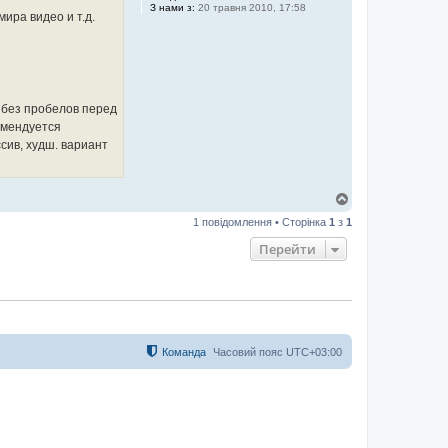
З нами з:
20 травня 2010, 17:58
мира видео и т.д.
о без пробелов перед
комендуется
сив, худш. вариант
Д
о
1 повідомлення • Сторінка
1
з
1
г
о
Перейти
р
и
Команда
Часовий пояс
UTC+03:00