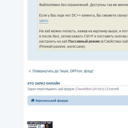
н
я
Файлообмен без ограничений. Доступны так же многи
Если у Вас еще нет DC++ клиента, Вы сможете скачат
здесь
На хаб можно попасть, нажав на картинку выше, и пот
и после /fav), затем нажать Ctrl+F и поставить галоч
настроить на хаб
Пассивный режим
(в Свойствах хаб
(Firewall passive, worst case).
Повернутись до “Інше, OFFтоп, флуд”
ХТО ЗАРАЗ ОНЛАЙН
Зараз переглядають цей форум:
ClaudeBot [AI бот]
і 2 гостей
Херсонський форум