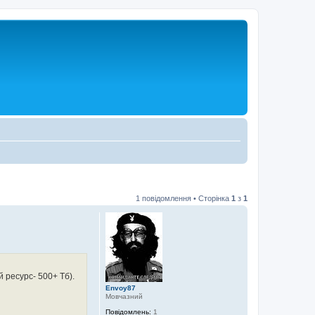
1 повідомлення • Сторінка
1
з
1
 ресурс- 500+ Тб).
Envoy87
Мовчазний
Повідомлень:
1