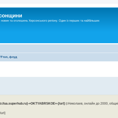
рсонщини
я новин та оголошень Херсонського регіону. Один із перших та найбільших
FFтоп, флуд
b://ua.superhub.ru]-=OKTYABRSKOE=-[/url]
(г.Николаев, онлайн до 2000, общий
url]