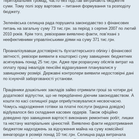
територіальних громад, часто без підстав витрачають бюджетні
суми. Тому полі зору вартових – питання формування та розподілу
бюджету.
Зеленівська селищна рада порушила законодавство з фінансових
питань на загальну суму 73 тис.грн. за період з серпня 2007 по лютий
2010 років. Крім того, ревізорами виявлено факти, пов’язані з
неефективними управлінськими діями на суму 371 тис.грн.
Проаналізувавши достовірність бухгалтерського обліку і фінансової
звітності, ревізори виявили в кошторисі суму завищених бюджетних
асигнувань понад 25 тис.грн. Адже при розрахунку обсягів витрат на
оплату праці інвалідів пенсійні відрахування планувалися у
завищеному розмірі. Державні контролери виявили недостовірні дані
по існуючій заборгованості установи.
Працівники дошкільних закладів зайво отримали гроші за чотири дні
додаткової відпустки, що не передбачено діючим законодавством. А
кошти по касі селищної ради оприбутковувалися несвоєчасно.
Чомусь надходження готівки за платні послуги (видача довідок)
відбувалося без складання касових ордерів. Також офіційно
доведено про завищення вартості виконаних ремонтних робіт, лишки
та нестачу матеріальних цінностей. Виявлено факти недоотримання
бюджетом надходжень за відчуження майна на суму комісійної
винагороди в розмірі понад 10 тис.грн. Селищна рада витрачала