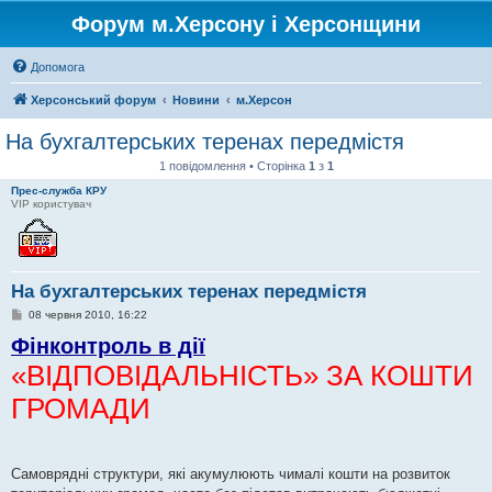
Форум м.Херсону і Херсонщини
Допомога
Херсонський форум
Новини
м.Херсон
На бухгалтерських теренах передмістя
1 повідомлення • Сторінка
1
з
1
Прес-служба КРУ
VIP користувач
На бухгалтерських теренах передмістя
П
08 червня 2010, 16:22
о
Фінконтроль в дії
в
і
«ВІДПОВІДАЛЬНІСТЬ» ЗА КОШТИ
д
о
м
ГРОМАДИ
л
е
н
н
я
Самоврядні структури, які акумулюють чималі кошти на розвиток