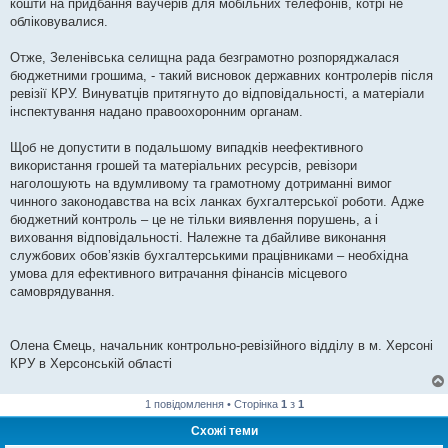
кошти на придбання ваучерів для мобільних телефонів, котрі не
обліковувалися.
Отже, Зеленівська селищна рада безграмотно розпоряджалася
бюджетними грошима, - такий висновок державних контролерів після
ревізії КРУ. Винуватців притягнуто до відповідальності, а матеріали
інспектування надано правоохоронним органам.
Щоб не допустити в подальшому випадків неефективного
використання грошей та матеріальних ресурсів, ревізори
наголошують на вдумливому та грамотному дотриманні вимог
чинного законодавства на всіх ланках бухгалтерської роботи. Адже
бюджетний контроль – це не тільки виявлення порушень, а і
виховання відповідальності. Належне та дбайливе виконання
службових обов’язків бухгалтерськими працівниками – необхідна
умова для ефективного витрачання фінансів місцевого
самоврядування.
Олена Ємець, начальник контрольно-ревізійного відділу в м. Херсоні
КРУ в Херсонській області
1 повідомлення • Сторінка
1
з
1
Схожі теми