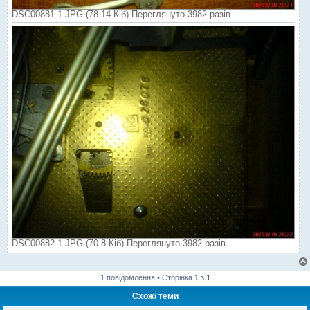
DSC00881-1.JPG (78.14 Кіб) Переглянуто 3982 разів
DSC00882-1.JPG (70.8 Кіб) Переглянуто 3982 разів
1 повідомлення • Сторінка
1
з
1
Схожі теми