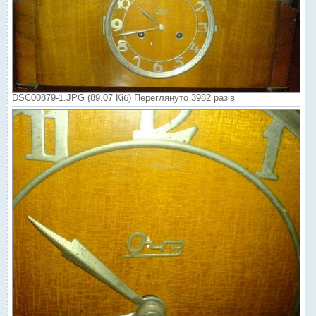
DSC00879-1.JPG (89.07 Кіб) Переглянуто 3982 разів