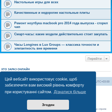
Настольные игры для всех
Качественные и недорогие настольные плиты
Ремонт ноутбука macbook pro 2014 года выпуска - сгорел
чип
Смарт-часы: какие модели действительно стоит закупать
Часы Longines в Lux Groups — классика точности и
элегантность вне времени
Перейти
ХТО ЗАРАЗ ОНЛАЙН
Зараз переглядають цей форум:
ClaudeBot [AI бот]
і 4 гостей
Цей вебсайт використовує cookie, щоб
Херсонський форум
Команда
Часовий пояс
UTC+03:00
забезпечити вам високий рівень комфорту
Працює на phpBB® Forum Software © phpBB Limited
при користуванні сайтом.
Дізнатися більше
Конфіденційність
|
Умови
Згоден
«Херсонський форум» – приватний, незалежний інтерактивний веб-ресурс, що сприяє
комунікації через глобальну мережу Інтернет.