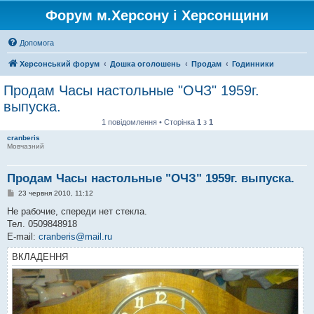
Форум м.Херсону і Херсонщини
Допомога
Херсонський форум
Дошка оголошень
Продам
Годинники
Продам Часы настольные "ОЧЗ" 1959г.
выпуска.
1 повідомлення • Сторінка
1
з
1
cranberis
Мовчазний
Продам Часы настольные "ОЧЗ" 1959г. выпуска.
П
23 червня 2010, 11:12
о
в
Не рабочие, спереди нет стекла.
і
Тел. 0509848918
д
о
E-mail:
cranberis@mail.ru
м
л
ВКЛАДЕННЯ
е
н
н
я