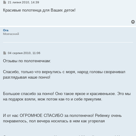
П
21 липня 2010, 14:39
о
в
Красивые полотенца для Ваших деток!
і
д
о
м
л
Ora
е
Мовчазний
н
н
я
П
04 серпня 2010, 11:06
о
в
Отзывы по полотенечкам:
і
д
о
Спасибо, только что вернулись с моря, народ головы сворачивал
м
разглядывая наше пончо!
л
е
н
н
я
Большое спасибо за пончо! Оно такое яркое и красивенькое. Это мы
на подарок взяли, мож потом как-то и себе прикупим.
И от нас ОГРОМНОЕ СПАСИБО за полотенечко! Ребенку очень
понравилось, пол вечера носилась в нем как угорелая