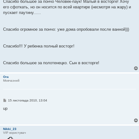
Спасибо большое за пончо Человек-паук! Малый в восторге! Хочу
его сфоткать, но он носится по всей квартире (несмотря на жару) и
пускает паутину......
Спасибо огромное за пончо: уже дома опробовали после ванной)))
Спасибо!!! У ребенка полный восторг!
Спасибо большое за полотенецко. Сын в восторге!
Ora
Мовчазний
П
15 листопада 2010, 13:04
о
в
up
і
д
о
м
л
Nikki_23
е
VIP користувач
н
н