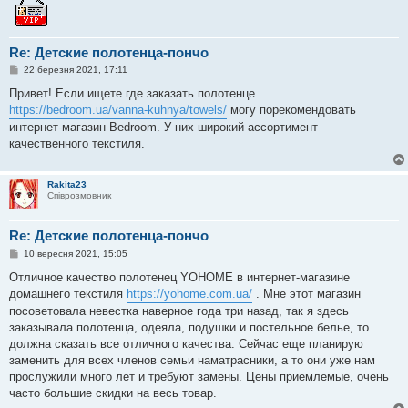
я
Re: Детские полотенца-пончо
П
22 березня 2021, 17:11
о
в
Привет! Если ищете где заказать полотенце
і
https://bedroom.ua/vanna-kuhnya/towels/
могу порекомендовать
д
о
интернет-магазин Bedroom. У них широкий ассортимент
м
качественного текстиля.
л
е
н
н
Rakita23
я
Співрозмовник
Re: Детские полотенца-пончо
П
10 вересня 2021, 15:05
о
в
Отличное качество полотенец YOHOME в интернет-магазине
і
домашнего текстиля
https://yohome.com.ua/
. Мне этот магазин
д
о
посоветовала невестка наверное года три назад, так я здесь
м
заказывала полотенца, одеяла, подушки и постельное белье, то
л
е
должна сказать все отличного качества. Сейчас еще планирую
н
заменить для всех членов семьи наматрасники, а то они уже нам
н
я
прослужили много лет и требуют замены. Цены приемлемые, очень
часто большие скидки на весь товар.