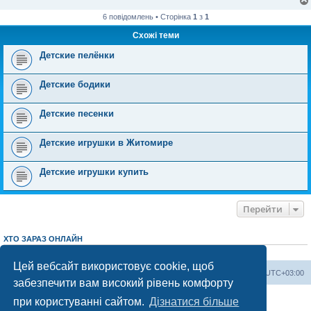
6 повідомлень • Сторінка
1
з
1
Схожі теми
Детские пелёнки
Детские бодики
Детские песенки
Детские игрушки в Житомире
Детские игрушки купить
Перейти
ХТО ЗАРАЗ ОНЛАЙН
Зараз переглядають цей форум:
ClaudeBot [AI бот]
і 4 гостей
Цей вебсайт використовує cookie, щоб
Херсонський форум
Команда
Часовий пояс
UTC+03:00
забезпечити вам високий рівень комфорту
Працює на phpBB® Forum Software © phpBB Limited
при користуванні сайтом.
Дізнатися більше
Конфіденційність
|
Умови