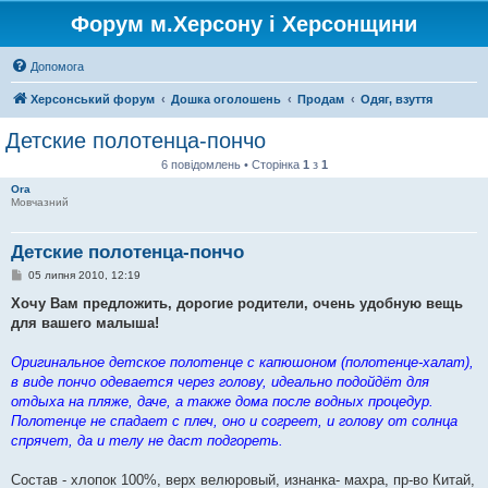
Форум м.Херсону і Херсонщини
Допомога
Херсонський форум
Дошка оголошень
Продам
Одяг, взуття
Детские полотенца-пончо
6 повідомлень • Сторінка
1
з
1
Ora
Мовчазний
Детские полотенца-пончо
П
05 липня 2010, 12:19
о
в
Хочу Вам предложить, дорогие родители, очень удобную вещь
і
для вашего малыша!
д
о
м
Оригинальное детское полотенце с капюшоном (полотенце-халат),
л
е
в виде пончо одевается через голову, идеально подойдёт для
н
отдыха на пляже, даче, а также дома после водных процедур.
н
я
Полотенце не спадает с плеч, оно и согреет, и голову от солнца
спрячет, да и телу не даст подгореть.
Состав - хлопок 100%, верх велюровый, изнанка- махра, пр-во Китай,