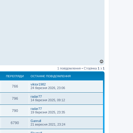
Д
о
1 повідомлення • Сторінка
1
з
1
г
о
ПЕРЕГЛЯДИ
ОСТАННЄ ПОВІДОМЛЕННЯ
р
и
viktor1982
766
24 березня 2026, 23:06
radar77
796
14 березня 2025, 09:12
radar77
790
19 березня 2025, 23:35
Ganrull
6790
21 вересня 2021, 23:24