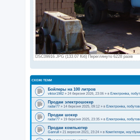
DSC09916.JPG (133.07 Кіб) Переглянуто 6228 разів
СХОЖІ ТЕМИ
Бойлеры на 100 литров
viktor1982
»
24 березня 2026, 23:06
» в
Електроніка, побут
Продам электрошокер
radar77
»
14 березня 2025, 09:12
» в
Електроніка, побутов
Продам шокер
radar77
»
19 березня 2025, 23:35
» в
Електроніка, побутов
Продам компьютер
Ganrull
»
21 вересня 2021, 23:24
» в
Комп'ютери, ноутбуки