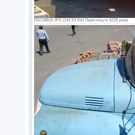
DSC09918.JPG (143.63 Кіб) Переглянуто 6228 разів