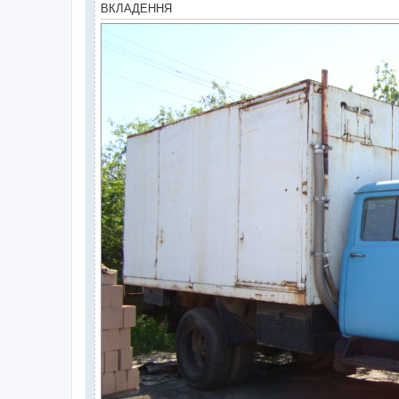
н
ВКЛАДЕННЯ
я