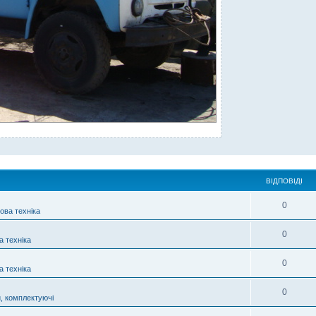
ВІДПОВІДІ
0
ова техніка
0
а техніка
0
а техніка
0
, комплектуючі