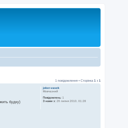
1 повідомлення • Сторінка
1
з
1
joker-vasek
Мовчазний
Повідомлень:
1
З нами з:
26 липня 2010, 01:28
ежить будку)