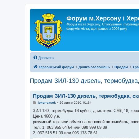
Форум м.Херсону і Хе
Форум міста Херсону. Спілкування, публікаці
форумів міста, що працює з 2004 року
Допомога
Херсонський форум
Дошка оголошень
Продам
Тра
Продам ЗИЛ-130 дизель, термобудка,
Продам ЗИЛ-130 дизель, термобудка, ск
П
joker-vasek
»
26 липня 2010, 01:34
о
в
ЗИЛ-130, термобудка 18 кубов, двигатель СМД-18, короб
і
Цена 4600 у.е.
д
о
разумный торг или обмен на легковой автомобиль, ра
м
Тел. 1. 063 965 64 64 или 098 999 89 89
л
е
2. 067 518 51 09 или 095 178 78 61
н