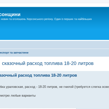
рсонщини
я новин та оголошень Херсонського регіону. Один із перших та найбільших
нспорт та запчастини
 сказочный расход топлива 18-20 литров
азочный расход топлива 18-20 литров
ка ураловская, расход - 18-20 литров, не гнилой (требуется слегка осв
ссмотрю любые варианты