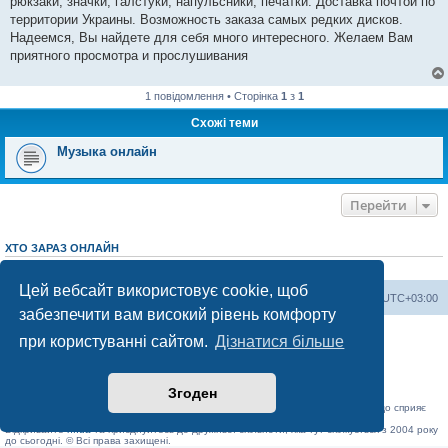
рюкзаки, значки, галстуки, напульсники, печатки. Доставка почтой по
территории Украины. Возможность заказа самых редких дисков.
Надеемся, Вы найдете для себя много интересного. Желаем Вам
приятного просмотра и прослушивания
1 повідомлення • Сторінка
1
з
1
Схожі теми
Музыка онлайн
Перейти
ХТО ЗАРАЗ ОНЛАЙН
Зараз переглядають цей форум:
ClaudeBot [AI бот]
і 5 гостей
Цей вебсайт використовує cookie, щоб
Херсонський форум
Команда
Часовий пояс
UTC+03:00
забезпечити вам високий рівень комфорту
Працює на phpBB® Forum Software © phpBB Limited
при користуванні сайтом.
Дізнатися більше
Конфіденційність
|
Умови
Згоден
«Херсонський форум» – приватний, незалежний інтерактивний веб-ресурс, що сприяє
комунікації через глобальну мережу Інтернет.
Відкривайте
hf.ua
та приєднуйтесь до дружньої спільноти, яка тут спілкується з 2004 року
до сьогодні. © Всі права захищені.