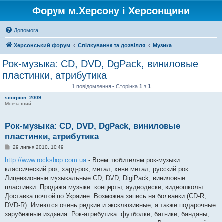
Форум м.Херсону і Херсонщини
Допомога
Херсонський форум
Спілкування та дозвілля
Музика
Рок-музыка: CD, DVD, DgPack, виниловые
пластинки, атрибутика
1 повідомлення • Сторінка
1
з
1
scorpion_2009
Мовчазний
Рок-музыка: CD, DVD, DgPack, виниловые
пластинки, атрибутика
П
29 липня 2010, 10:49
о
в
http://www.rockshop.com.ua
- Всем любителям рок-музыки:
і
классический рок, хард-рок, метал, хеви метал, русский рок.
д
о
Лицензионные музыкальные CD, DVD, DigiPack, виниловые
м
пластинки. Продажа музыки: концерты, аудиодиски, видеошколы.
л
е
Доставка почтой по Украине. Возможна запись на болванки (CD-R,
н
DVD-R). Имеются очень редкие и эксклюзивные, а также подарочные
н
я
зарубежные издания. Рок-атрибутика: футболки, батники, банданы,