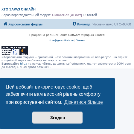
я
ХТО ЗАРАЗ ОНЛАЙН
Зараз переглядають цей форум:
ClaudeBot [AI бот]
і 2 гостей
Херсонський форум
Команда
Часовий пояс
UTC+03:00
Працює на phpBB® Forum Software © phpBB Limited
Конфіденційність
|
Умови
«Херсонський форум» – приватний, незалежний інтерактивний веб-ресурс, що сприяє
комунікації через глобальну мережу Інтернет.
Відкривайте
hf.ua
та приєднуйтесь до дружньої спільноти, яка тут спілкується з 2004 року
до сьогодні. © Всі права захищені.
Цей вебсайт використовує cookie, щоб
забезпечити вам високий рівень комфорту
при користуванні сайтом.
Дізнатися більше
Згоден