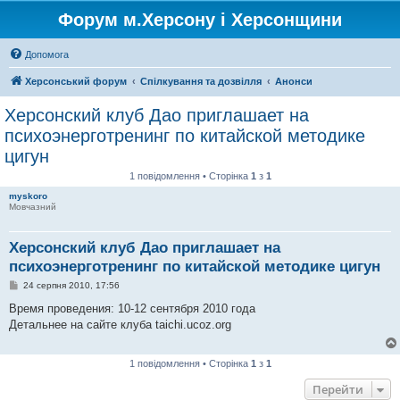
Форум м.Херсону і Херсонщини
Допомога
Херсонський форум
Спілкування та дозвілля
Анонси
Херсонский клуб Дао приглашает на
психоэнерготренинг по китайской методике
цигун
1 повідомлення • Сторінка
1
з
1
myskoro
Мовчазний
Херсонский клуб Дао приглашает на
психоэнерготренинг по китайской методике цигун
П
24 серпня 2010, 17:56
о
в
Время проведения: 10-12 сентября 2010 года
і
Детальнее на сайте клуба taichi.ucoz.org
д
о
м
л
1 повідомлення • Сторінка
1
з
1
е
н
Перейти
н