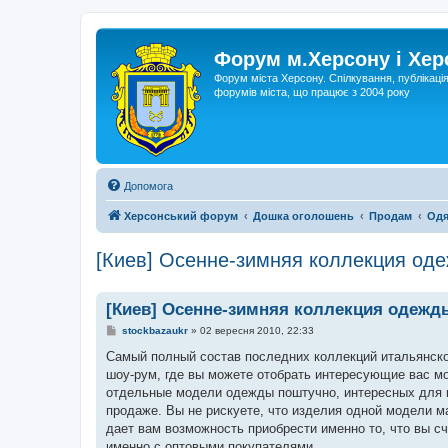
Форум м.Херсону і Хе
Форум міста Херсону. Спілкування, публікаці
форумів міста, що працює з 2004 року
Допомога
Херсонський форум
Дошка оголошень
Продам
Одя
[Киев] Осенне-зимняя коллекция оде
[Киев] Осенне-зимняя коллекция одежд
П
stockbazaukr
»
02 вересня 2010, 22:33
о
в
Самый полный состав последних коллекций итальянско
і
шоу-рум, где вы можете отобрать интересующие вас мо
д
о
отдельные модели одежды поштучно, интересных для в
м
продаже. Вы не рискуете, что изделия одной модели м
л
е
дает вам возможность приобрести именно то, что вы с
н
именно с оптовыми покупателями.