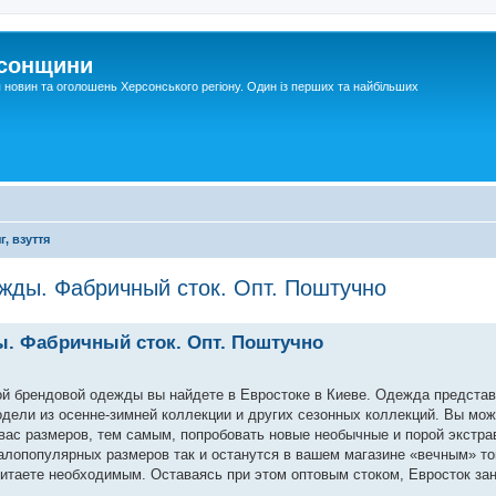
рсонщини
я новин та оголошень Херсонського регіону. Один із перших та найбільших
г, взуття
жды. Фабричный сток. Опт. Поштучно
ы. Фабричный сток. Опт. Поштучно
й брендовой одежды вы найдете в Евростоке в Киеве. Одежда предста
дели из осенне-зимней коллекции и других сезонных коллекций. Вы мо
ас размеров, тем самым, попробовать новые необычные и порой экстра
алопопулярных размеров так и останутся в вашем магазине «вечным» то
читаете необходимым. Оставаясь при этом оптовым стоком, Евросток за