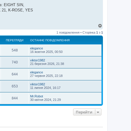
в: EIGHT SIN,
21, K-ROSE, YES
Д
о
1 повідомлення • Сторінка
1
з
1
г
о
ПЕРЕГЛЯДИ
ОСТАННЄ ПОВІДОМЛЕННЯ
р
и
elegance
548
16 жовтня 2025, 00:50
viktor1982
740
21 березня 2026, 21:38
elegance
644
27 червня 2025, 22:18
viktor1982
653
11 липня 2024, 16:17
Mr.Robot
844
30 квітня 2024, 21:29
Перейти