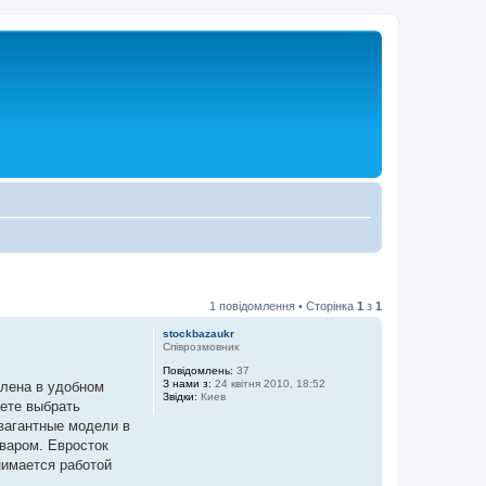
1 повідомлення • Сторінка
1
з
1
stockbazaukr
Співрозмовник
Повідомлень:
37
З нами з:
24 квітня 2010, 18:52
влена в удобном
Звідки:
Киев
жете выбрать
вагантные модели в
варом. Евросток
нимается работой