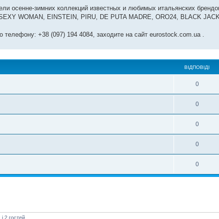
ли осенне-зимних коллекций известных и любимых итальянских брендо
XY WOMAN, EINSTEIN, PIRU, DE PUTA MADRE, ORO24, BLACK JACK 
телефону: +38 (097) 194 4084, заходите на сайт eurostock.com.ua .
ВІДПОВІДІ
0
0
0
0
0
]
і 2 гостей