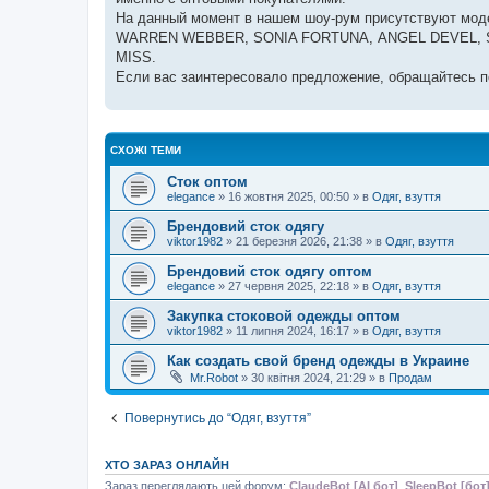
н
я
На данный момент в нашем шоу-рум присутствуют моде
WARREN WEBBER, SONIA FORTUNА, ANGEL DEVEL, SE
MISS.
Если вас заинтересовало предложение, обращайтесь по 
СХОЖІ ТЕМИ
Сток оптом
elegance
»
16 жовтня 2025, 00:50
» в
Одяг, взуття
Брендовий сток одягу
viktor1982
»
21 березня 2026, 21:38
» в
Одяг, взуття
Брендовий сток одягу оптом
elegance
»
27 червня 2025, 22:18
» в
Одяг, взуття
Закупка стоковой одежды оптом
viktor1982
»
11 липня 2024, 16:17
» в
Одяг, взуття
Как создать свой бренд одежды в Украине
Mr.Robot
»
30 квітня 2024, 21:29
» в
Продам
Повернутись до “Одяг, взуття”
ХТО ЗАРАЗ ОНЛАЙН
Зараз переглядають цей форум:
ClaudeBot [AI бот]
,
SleepBot [бот