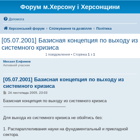
Форум м.Херсону і Херсонщини
Допомога
Херсонський форум
Спілкування та дозвілля
Політика
[05.07.2001] Базисная концепция по выходу из
системного кризиса
1 повідомлення • Сторінка
1
з
1
Михаил Елфимов
Активний учасник
[05.07.2001] Базисная концепция по выходу из
системного кризиса
П
24 листопада 2005, 23:03
о
в
Базисная концепция по выходу из системного кризиса
і
--------------------------------------------------
д
о
м
Для выхода из системного кризиса не обойтись без:
л
е
н
1. Распараллеливания науки на фундаментальный и прикладной
н
я
сектора.