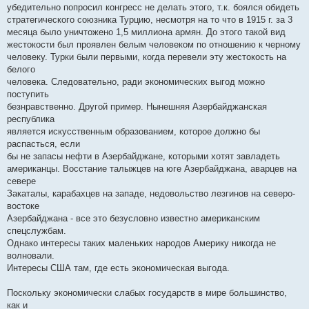
убедительно попросил конгресс не делать этого, т.к. боялся обидеть
стратегического союзника Турцию, несмотря на то что в 1915 г. за 3
месяца было уничтожено 1,5 миллиона армян. До этого такой вид
жестокости был проявлен белым человеком по отношению к черному
человеку. Турки были первыми, когда перевели эту жестокость на
белого
человека. Следовательно, ради экономических выгод можно
поступить
безнравственно. Другой пример. Нынешняя Азербайджанская
республика
является искусственным образованием, которое должно бы
распасться, если
бы не запасы нефти в Азербайджане, которыми хотят завладеть
американцы. Восстание талыжцев на юге Азербайджана, аварцев на
севере
Закаталы, карабахцев на западе, недовольство лезгинов на северо-
востоке
Азербайджана - все это безусловно известно американским
спецслужбам.
Однако интересы таких маленьких народов Америку никогда не
волновали.
Интересы США там, где есть экономическая выгода.
Поскольку экономически слабых государств в мире большинство,
как и