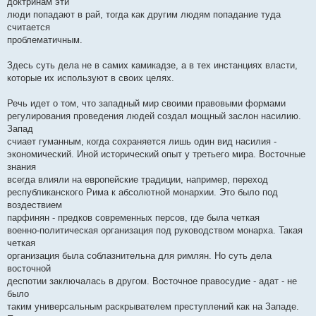
доктринам эти
люди попадают в рай, тогда как другим людям попадание туда
считается
проблематичным.
Здесь суть дела не в самих камикадзе, а в тех инстанциях власти,
которые их используют в своих целях.
Речь идет о том, что западный мир своими правовыми формами
регулирования проведения людей создал мощный заслон насилию.
Запад
счиает гуманным, когда сохраняется лишь один вид насилия -
экономический. Иной исторический опыт у третьего мира. Восточные
знания
всегда влияли на европейские традиции, например, переход
республиканского Рима к абсолютной монархии. Это было под
воздествием
парфинян - предков современных персов, где была четкая
военно-политическая организация под руководством монарха. Такая
четкая
организация была соблазнительна для римлян. Но суть дела
восточной
деспотии заключалась в другом. Восточное правосудие - адат - не
было
таким универсальным раскрывателем преступлений как на Западе.