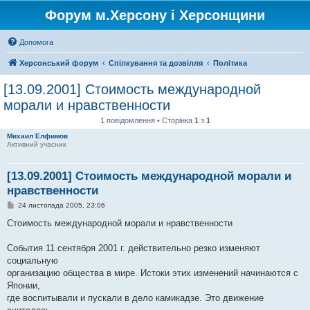
Форум м.Херсону і Херсонщини
Допомога
Херсонський форум
Спілкування та дозвілля
Політика
[13.09.2001] Стоимость международной
морали и нравственности
1 повідомлення • Сторінка
1
з
1
Михаил Елфимов
Активний учасник
[13.09.2001] Стоимость международной морали и
нравственности
П
24 листопада 2005, 23:06
о
в
Стоимость международной морали и нравственности
і
д
о
События 11 сентября 2001 г. действительно резко изменяют
м
социальную
л
е
организацию общества в мире. Истоки этих изменений начинаются с
н
Японии,
н
я
где воспитывали и пускали в дело камикадзе. Это движение