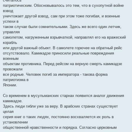
считалось
патриотическим. Обосновывалось это тем, что в сухопутной войне
взвод
уничтожает другой взвод, сам при этом тоже погибая, и военные
успехи в
таком случае были сомнительными. Здесь же всего один летчик,
управляя
самолетом, нагруженным взрывчаткой, направлял его на вражеский
корабль
или другой важный объект. В самолете горючее на обратный рейс
отсутствовало. Камикадзе приносили реальные повреждения
военным
объектам противника. Перед рейсом на верную смерть камикадзе
провожали
все родные. Человек погиб за императора - такова форма
патриотизма в
Японии.
Со временем в мусульманских старнах появился аналог движения
камикадзе.
Здесь люди гибли уже за веру. В арабских странах существует
целая
серия книг о таких людях, постоянно восхваляется их роль в
установлении
общественной нравственности и порядка. Согласно церковным