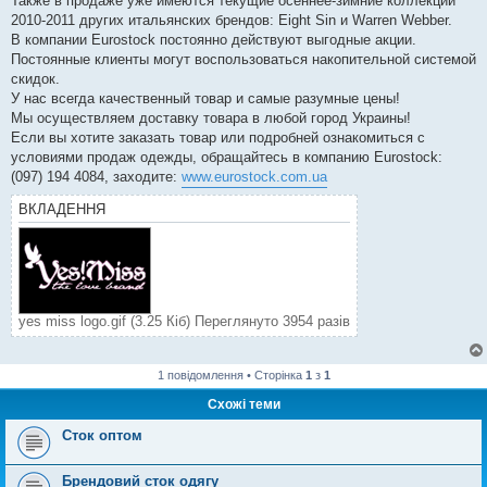
Также в продаже уже имеются текущие осеннее-зимние коллекции
2010-2011 других итальянских брендов: Eight Sin и Warren Webber.
В компании Eurostock постоянно действуют выгодные акции.
Постоянные клиенты могут воспользоваться накопительной системой
скидок.
У нас всегда качественный товар и самые разумные цены!
Мы осуществляем доставку товара в любой город Украины!
Если вы хотите заказать товар или подробней ознакомиться с
условиями продаж одежды, обращайтесь в компанию Eurostock:
(097) 194 4084, заходите:
www.eurostock.com.ua
ВКЛАДЕННЯ
yes miss logo.gif (3.25 Кіб) Переглянуто 3954 разів
1 повідомлення • Сторінка
1
з
1
Схожі теми
Сток оптом
Брендовий сток одягу