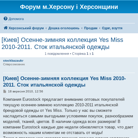
Форум м.Херсону і Херсонщини
Допомога
Херсонський форум
Дошка оголошень
Продам
Одяг, взуття
[Киев] Осенне-зимняя коллекция Yes Miss
2010-2011. Сток итальянской одежды
1 повідомлення • Сторінка
1
з
1
stockbazaukr
Співрозмовник
[Киев] Осенне-зимняя коллекция Yes Miss 2010-
2011. Сток итальянской одежды
П
18 вересня 2010, 12:56
о
в
Компания Eurostock предлагает вниманию оптовых покупателей
і
текущую осеннее-зимнюю коллекцию 2010-2011 итальянской
д
о
брендовой одежды от Yes Miss. Только у нас вы сможете
м
насладиться самыми выгодными условиями покупок, разнообразием
л
е
моделей, тканей, цветов. В наличии одежда всех размеров! В
н
компании Eurostock каждые две недели обновляется товар, что дает
н
я
возможность нашим клиентам не отставать от моды!