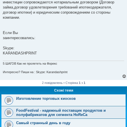
инвестиции сопровождаются нотариальным договором (Договор
займа,договор удовлетворения требований ипотекодержателя,
договор ипотеки) и юридическим сопровождением со стороны
компании.
Если Вы
заинтересовались:
Skype:
KARANDASHPRINT
5 ШАГОВ Как не пролететь на Форекс
Интересно? Пиши на : Skype: Karandashprint
2 повідомлень • Сторінка
1
з
1
Схожі теми
Изготовление торговых киосков
FoodFestival - надежный поставщик продуктов и
полуфабрикатов для сегмента HoReCa
Самый странный день в году