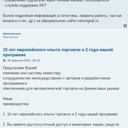
- управление подпиской через личный кабинет пользователя
- служба поддержки 24/7
Более подробная информация (статистика, правила работы, частые
вопросы и мн. др.) на официальном сайте vamsignal.ru
alexsuccess
Мовчазний
10 лет европейского опыта торговли и 2 года нашей
программе
П
20 вересня 2010, 18:10
о
в
Предлагаем Вашей
і
компании или частому инвестору
д
о
сотрудничество непосредственно с автором и разработчиком
м
программного
л
е
обеспечения для автоматической торговли на финансовых рынках.
н
н
я
Наши
преимущества:
1. 10 лет европейского опыта торговли и 2 года нашей программе
2. Вы имеете круглосуточный доступ и мониторинг ваших средств.