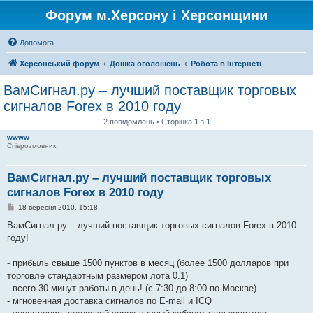
Форум м.Херсону і Херсонщини
Допомога
Херсонський форум
Дошка оголошень
Робота в Інтернеті
ВамСигнал.ру – лучший поставщик торговых
сигналов Forex в 2010 году
2 повідомлень • Сторінка
1
з
1
wwww
Співрозмовник
ВамСигнал.ру – лучший поставщик торговых
сигналов Forex в 2010 году
П
18 вересня 2010, 15:18
о
в
ВамСигнал.ру – лучший поставщик торговых сигналов Forex в 2010
і
году!
д
о
м
- прибыль свыше 1500 пунктов в месяц (более 1500 долларов при
л
е
торговле стандартным размером лота 0.1)
н
- всего 30 минут работы в день! (с 7:30 до 8:00 по Москве)
н
я
- мгновенная доставка сигналов по E-mail и ICQ