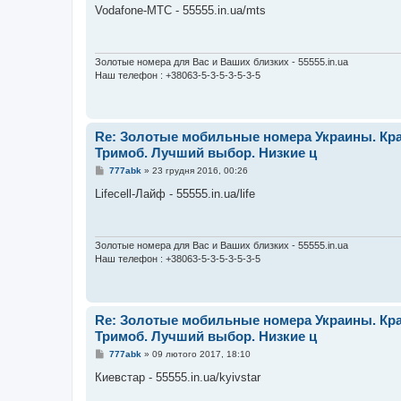
в
Vodafone-МТС - 55555.in.ua/mts
і
д
о
м
л
Золотые номера для Вас и Ваших близких - 55555.in.ua
е
Наш телефон : +38063-5-3-5-3-5-3-5
н
н
я
Re: Золотые мобильные номера Украины. Кра
Тримоб. Лучший выбор. Низкие ц
П
777abk
»
23 грудня 2016, 00:26
о
в
Lifecell-Лайф - 55555.in.ua/life
і
д
о
м
л
Золотые номера для Вас и Ваших близких - 55555.in.ua
е
Наш телефон : +38063-5-3-5-3-5-3-5
н
н
я
Re: Золотые мобильные номера Украины. Кра
Тримоб. Лучший выбор. Низкие ц
П
777abk
»
09 лютого 2017, 18:10
о
в
Киевстар - 55555.in.ua/kyivstar
і
д