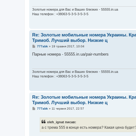
о
м
л
Золотые номера для Вас и Ваших близких - 55555.in.ua
е
Наш телефон : +38063-5-3-5-3-5-3-5
н
н
я
Re: Золотые мобильные номера Украины. Кра
Тримоб. Лучший выбор. Низкие ц
П
777abk
»
19 травня 2017, 10:04
о
в
Парные номера - 55555.in.ua/pair-numbers
і
д
о
м
л
Золотые номера для Вас и Ваших близких - 55555.in.ua
е
Наш телефон : +38063-5-3-5-3-5-3-5
н
н
я
Re: Золотые мобильные номера Украины. Кра
Тримоб. Лучший выбор. Низкие ц
П
777abk
»
11 червня 2017, 22:57
о
в
і
oleh_ignat писав:
д
о
а с трема 555 в конце есть номера? Какая цена будет
м
л