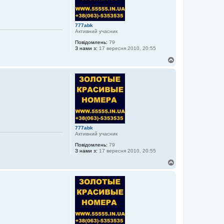
777abk
Активний учасник
Повідомлень:
79
З нами з:
17 вересня 2010, 20:55
Д
о
г
о
р
и
777abk
Активний учасник
Повідомлень:
79
З нами з:
17 вересня 2010, 20:55
Д
о
г
о
р
и