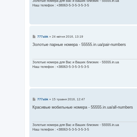
л
Золотые номера для Вас и Ваших близких - 55555.in.ua
е
Наш телефон : +38063-5-3-5-3-5-3-5
н
н
я
П
777abk
»
24 квітня 2016, 13:19
о
в
Золотые парные номера - 55555.in.ua/pair-numbers
і
д
о
м
л
Золотые номера для Вас и Ваших близких - 55555.in.ua
е
Наш телефон : +38063-5-3-5-3-5-3-5
н
н
я
П
777abk
»
15 травня 2016, 12:47
о
в
Красивые мобильные номера - 55555.in.ua/all-numbers
і
д
о
м
л
Золотые номера для Вас и Ваших близких - 55555.in.ua
е
Наш телефон : +38063-5-3-5-3-5-3-5
н
н