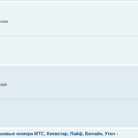
vstar
utel
сивые номера МТС, Киевстар, Лайф, Билайн, Утел -