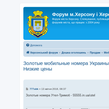
Форум м.Херсону і Хе
Форум міста Херсону. Спілкування, публікаці
форумів міста, що працює з 2004 року
Допомога
Херсонський форум
Дошка оголошень
Продам
Моб
Золотые мобильные номера Украины.
Низкие цены
П
777abk
»
13 квітня 2016, 08:37
о
в
Золотые номера Утел-Тримоб - 55555.in.ua/utel
і
д
о
м