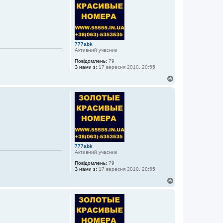
р
и
777abk
Активний учасник
Повідомлень:
79
З нами з:
17 вересня 2010, 20:55
Д
о
г
о
р
и
777abk
Активний учасник
Повідомлень:
79
З нами з:
17 вересня 2010, 20:55
Д
о
г
о
р
и