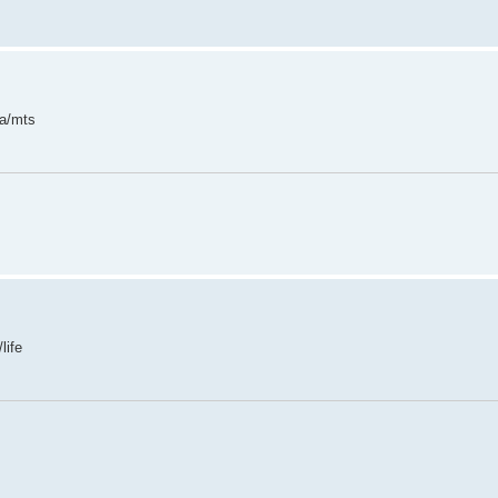
a/mts
life