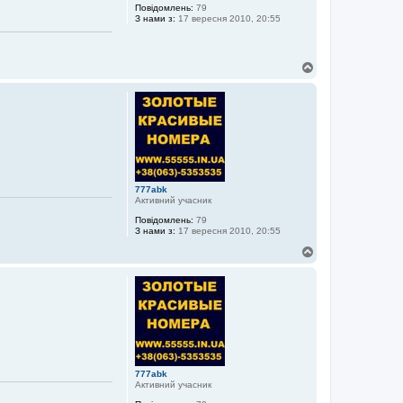
Повідомлень:
79
З нами з:
17 вересня 2010, 20:55
Д
о
г
о
р
и
777abk
Активний учасник
Повідомлень:
79
З нами з:
17 вересня 2010, 20:55
Д
о
г
о
р
и
777abk
Активний учасник