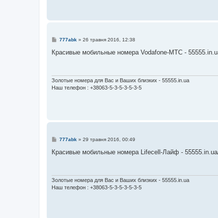
я
П
777abk
»
26 травня 2016, 12:38
о
в
Красивые мобильные номера Vodafone-МТС - 55555.in.u
і
д
о
м
л
Золотые номера для Вас и Ваших близких - 55555.in.ua
е
Наш телефон : +38063-5-3-5-3-5-3-5
н
н
я
П
777abk
»
29 травня 2016, 00:49
о
в
Красивые мобильные номера Lifecell-Лайф - 55555.in.ua/
і
д
о
м
л
Золотые номера для Вас и Ваших близких - 55555.in.ua
е
Наш телефон : +38063-5-3-5-3-5-3-5
н
н
я