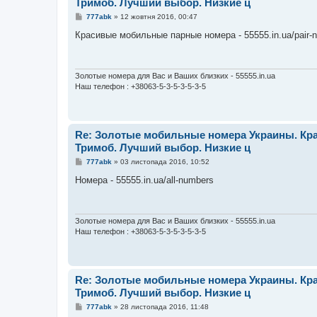
Тримоб. Лучший выбор. Низкие ц
П
777abk
»
12 жовтня 2016, 00:47
о
в
Красивые мобильные парные номера - 55555.in.ua/pair-
і
д
о
м
л
Золотые номера для Вас и Ваших близких - 55555.in.ua
е
Наш телефон : +38063-5-3-5-3-5-3-5
н
н
я
Re: Золотые мобильные номера Украины. Кра
Тримоб. Лучший выбор. Низкие ц
П
777abk
»
03 листопада 2016, 10:52
о
в
Номера - 55555.in.ua/all-numbers
і
д
о
м
л
Золотые номера для Вас и Ваших близких - 55555.in.ua
е
Наш телефон : +38063-5-3-5-3-5-3-5
н
н
я
Re: Золотые мобильные номера Украины. Кра
Тримоб. Лучший выбор. Низкие ц
П
777abk
»
28 листопада 2016, 11:48
о