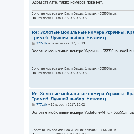
е
Здравствуйте, таких номеров пока нет.
н
н
я
Золотые номера для Вас и Ваших близких - 55555.in.ua
Наш телефон : +38063-5-3-5-3-5-3-5
Re: Золотые мобильные номера Украины. Кра
Тримоб. Лучший выбор. Низкие ц
П
777abk
»
07 вересня 2017, 08:13
о
в
Золотые мобильные номера Украины - 55555.in.ua/all-n
і
д
о
м
л
Золотые номера для Вас и Ваших близких - 55555.in.ua
е
Наш телефон : +38063-5-3-5-3-5-3-5
н
н
я
Re: Золотые мобильные номера Украины. Кра
Тримоб. Лучший выбор. Низкие ц
П
777abk
»
16 вересня 2017, 10:02
о
в
Золотые мобильные номера Vodafone-МТС - 55555.in.ua
і
д
о
м
л
Золотые номера для Вас и Ваших близких - 55555.in.ua
е