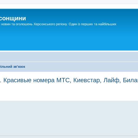
рсонщини
я новин та оголошень Херсонського регіону. Один із перших та найбільших
ільний зв'язок
 Красивые номера МТС, Киевстар, Лайф, Билай