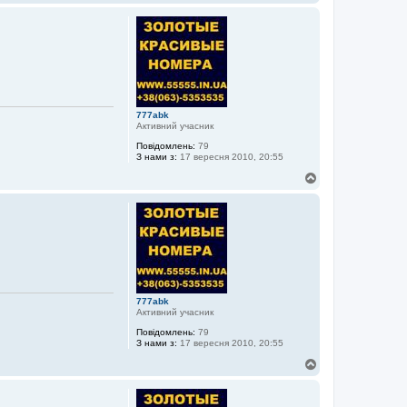
о
г
о
р
и
777abk
Активний учасник
Повідомлень:
79
З нами з:
17 вересня 2010, 20:55
Д
о
г
о
р
и
777abk
Активний учасник
Повідомлень:
79
З нами з:
17 вересня 2010, 20:55
Д
о
г
о