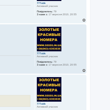
777abk
Активний учасник
Повідомлень:
79
З нами з:
17 вересня 2010, 20:55
Д
о
г
о
р
и
777abk
Активний учасник
Повідомлень:
79
З нами з:
17 вересня 2010, 20:55
Д
о
г
о
р
и
777abk
Активний учасник