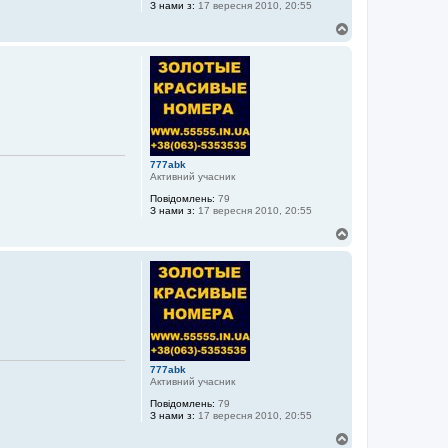
З нами з:
17 вересня 2010, 20:55
Д
о
г
о
р
и
777abk
Активний учасник
Повідомлень:
79
З нами з:
17 вересня 2010, 20:55
Д
о
г
о
р
и
777abk
Активний учасник
Повідомлень:
79
З нами з:
17 вересня 2010, 20:55
Д