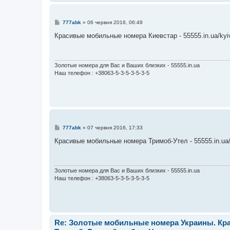
П
777abk
»
06 червня 2016, 06:49
о
в
Красивые мобильные номера Киевстар - 55555.in.ua/kyi
і
д
о
м
л
Золотые номера для Вас и Ваших близких - 55555.in.ua
е
Наш телефон : +38063-5-3-5-3-5-3-5
н
н
я
П
777abk
»
07 червня 2016, 17:33
о
в
Красивые мобильные номера Тримоб-Утел - 55555.in.ua/
і
д
о
м
л
Золотые номера для Вас и Ваших близких - 55555.in.ua
е
Наш телефон : +38063-5-3-5-3-5-3-5
н
н
я
Re: Золотые мобильные номера Украины. Кра