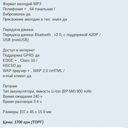
Формат мелодий MP3
Полифония + , 64-тональная /
Виброзвонок да
Присвоение мелодии в тел. книге да
Передача данных
Передача данных Bluetooth , v2.0, с поддержкой A2DP /
USB (miniUSB)
Доступ в интернет
Поддержка GPRS да
EDGE + , Class 10 /
HSCSD да
WAP браузер + , WAP 2.0 /xHTML /
e-mail клиент да
Питание
Тип аккумулятора, ёмкость Li-Ion (BP-5M) 900 mAh
Время ожидания 240 ч
Время разговора 3.4 ч
Размеры 107 x 45 x 15.9 мм
Цена:
1700 грн (ТОРГ)