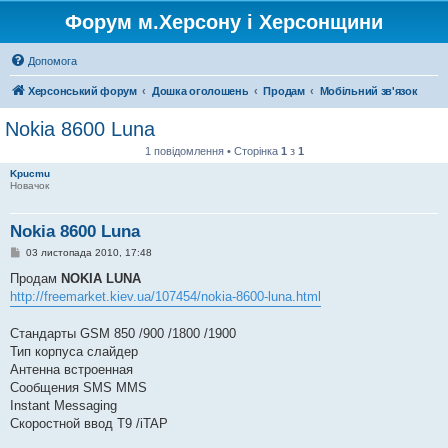
Форум м.Херсону і Херсонщини
Допомога
Херсонський форум
Дошка оголошень
Продам
Мобільний зв'язок
Nokia 8600 Luna
1 повідомлення • Сторінка
1
з
1
Kpucmu
Новачок
Nokia 8600 Luna
П
03 листопада 2010, 17:48
о
в
Продам
NOKIA LUNA
і
http://freemarket.kiev.ua/107454/nokia-8600-luna.html
д
о
м
Стандарты GSM 850 /900 /1800 /1900
л
е
Тип корпуса слайдер
н
Антенна встроенная
н
я
Сообщения SMS MMS
Instant Messaging
Скоростной ввод T9 /iTAP