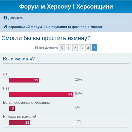
Форум м.Херсону і Херсонщини
Допомога
Херсонський форум
Спілкування та дозвілля
Любов
Смогли бы вы простить измену?
1
2
3
4
5
Поперед.
99 повідомлень
Вы изменяли?
Да
25%
19
Нет
54%
41
Есть любовница (любовник)
4%
3
Никогда не изменю!
17%
13