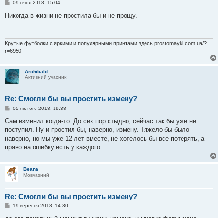
П
09 січня 2018, 15:04
о
в
Никогда в жизни не простила бы и не прощу.
і
д
о
м
л
Крутые футболки с яркими и популярными принтами здесь prostomayki.com.ua/?
е
r=6950
н
н
я
Archibald
Активний учасник
Re: Смогли бы вы простить измену?
П
05 лютого 2018, 19:38
о
в
Сам изменил когда-то. До сих пор стыдно, сейчас так бы уже не
і
поступил. Ну и простил бы, наверно, измену. Тяжело бы было
д
о
наверно, но мы уже 12 лет вместе, не хотелось бы все потерять, а
м
право на ошибку есть у каждого.
л
е
н
н
Beana
я
Мовчазний
Re: Смогли бы вы простить измену?
П
19 вересня 2018, 14:30
о
в