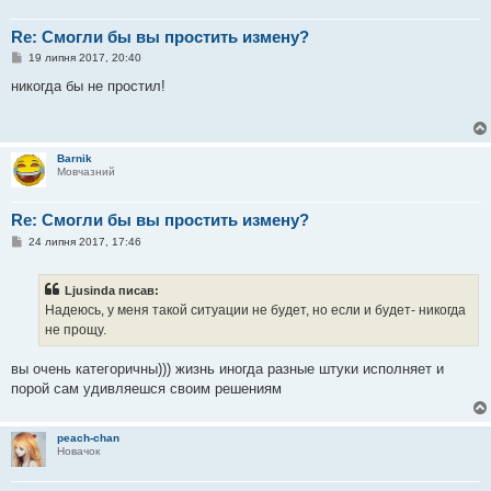
н
я
Re: Смогли бы вы простить измену?
П
19 липня 2017, 20:40
о
в
никогда бы не простил!
і
д
о
м
л
Barnik
е
Мовчазний
н
н
я
Re: Смогли бы вы простить измену?
П
24 липня 2017, 17:46
о
в
і
Ljusinda писав:
д
о
Надеюсь, у меня такой ситуации не будет, но если и будет- никогда
м
не прощу.
л
е
н
вы очень категоричны))) жизнь иногда разные штуки исполняет и
н
я
порой сам удивляешся своим решениям
peach-chan
Новачок