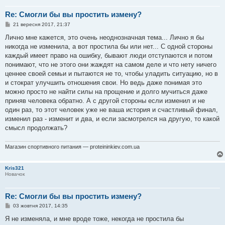
Re: Смогли бы вы простить измену?
П
21 вересня 2017, 21:37
о
в
Лично мне кажется, это очень неоднозначная тема... Лично я бы
і
никогда не изменила, а вот простила бы или нет... С одной стороны
д
о
каждый имеет право на ошибку, бывают люди отступаются и потом
м
понимают, что не этого они жаждят на самом деле и что нету ничего
л
е
ценнее своей семьи и пытаются не то, чтобы уладить ситуацию, но в
н
и стократ улучшить отношения свои. Но ведь даже понимая это
н
я
можно просто не найти силы на прощение и долго мучиться даже
приняв человека обратно. А с другой стороны если изменил и не
один раз, то этот человек уже не ваша история и счастливый финал,
изменил раз - изменит и два, и если засмотрелся на другую, то какой
смысл продолжать?
Магазин спортивного питания — proteininkiev.com.ua
Kris321
Новачок
Re: Смогли бы вы простить измену?
П
03 жовтня 2017, 14:35
о
в
Я не изменяла, и мне вроде тоже, некогда не простила бы
і