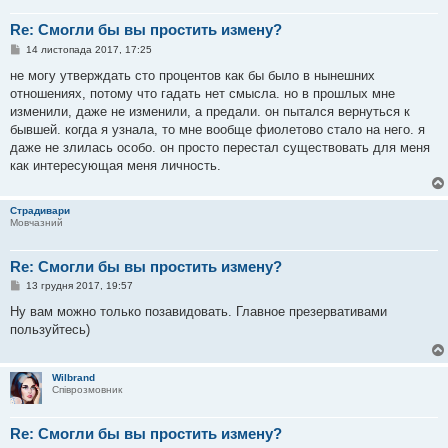
Re: Смогли бы вы простить измену?
П
14 листопада 2017, 17:25
о
в
не могу утверждать сто процентов как бы было в нынешних
і
отношениях, потому что гадать нет смысла. но в прошлых мне
д
о
изменили, даже не изменили, а предали. он пытался вернуться к
м
бывшей. когда я узнала, то мне вообще фиолетово стало на него. я
л
е
даже не злилась особо. он просто перестал существовать для меня
н
как интересующая меня личность.
н
я
Страдивари
Мовчазний
Re: Смогли бы вы простить измену?
П
13 грудня 2017, 19:57
о
в
Ну вам можно только позавидовать. Главное презервативами
і
пользуйтесь)
д
о
м
л
Wilbrand
е
Співрозмовник
н
н
я
Re: Смогли бы вы простить измену?