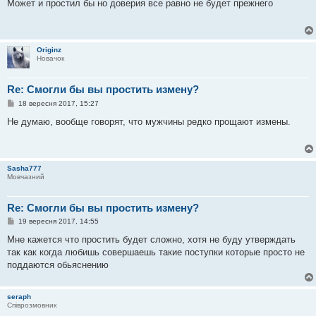
в
Может и простил бы но доверия все равно не будет прежнего
і
д
о
м
л
Originz
е
Новачок
н
н
я
Re: Смогли бы вы простить измену?
П
18 вересня 2017, 15:27
о
в
Не думаю, вообще говорят, что мужчины редко прощают измены.
і
д
о
м
л
Sasha777
е
Мовчазний
н
н
я
Re: Смогли бы вы простить измену?
П
19 вересня 2017, 14:55
о
в
Мне кажется что простить будет сложно, хотя не буду утверждать
і
так как когда любишь совершаешь такие поступки которые просто не
д
о
поддаются обьяснению
м
л
е
seraph
н
Співрозмовник
н
я