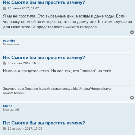
Re: Смогли бы вы простить измену?
П
26 липня 2017, 09:47
о
в
Я бы не простила. Это вырванные дни, месяцы и даже годы. Если
і
человеку со мной не интересно, то я не держу его. В таком случае он
д
о
для меня тоже не представляет никакого интереса.
м
л
е
osondro
н
Мовчазний
н
я
Re: Смогли бы вы простить измену?
П
03 серпня 2017, 16:08
о
в
Измена = предательство. На кол тех, кто "плевал" на тебя.
і
д
о
м
л
Знакомства в Херсоне https://sexznakomstva.biz/Ukraina/Hersonskaya-
е
oblast/Herson/
н
н
я
Checc
Мовчазний
Re: Смогли бы вы простить измену?
П
15 вересня 2017, 17:05
о