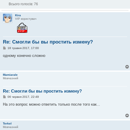
Всього голосів:
76
Kira
VIP користувач
Re: Смогли бы вы простить измену?
П
18 травня 2017, 17:00
о
в
одному конечно сложно
і
д
о
м
л
Mamiarale
е
Мовчазний
н
н
я
Re: Смогли бы вы простить измену?
П
06 червня 2017, 22:49
о
в
На это вопрос можно ответить только после того как...
і
д
о
м
л
Terkel
е
Мовчазний
н