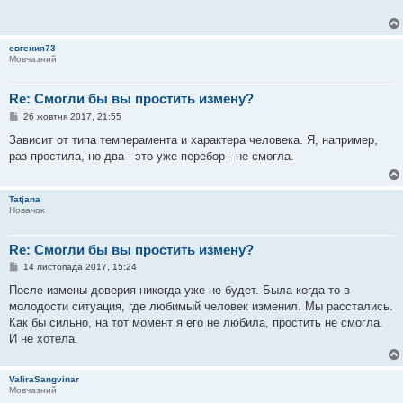
д
о
м
л
евгения73
е
Мовчазний
н
н
я
Re: Смогли бы вы простить измену?
П
26 жовтня 2017, 21:55
о
в
Зависит от типа темперамента и характера человека. Я, например,
і
раз простила, но два - это уже перебор - не смогла.
д
о
м
л
Tatjana
е
Новачок
н
н
я
Re: Смогли бы вы простить измену?
П
14 листопада 2017, 15:24
о
в
После измены доверия никогда уже не будет. Была когда-то в
і
молодости ситуация, где любимый человек изменил. Мы расстались.
д
о
Как бы сильно, на тот момент я его не любила, простить не смогла.
м
И не хотела.
л
е
н
н
ValiraSangvinar
я
Мовчазний