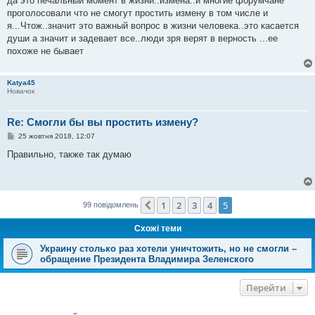
да это печальный момент в жизни..измена..и многие форумчане
і
проголосовали что не смогут простить измену в том числе и
д
о
я...Чтож..значит это важный вопрос в жизни человека..это касается
м
души а значит и задевает все..люди зря верят в верность ...ее
л
е
похоже не бывает
н
н
я
Katya45
Новачок
Re: Смогли бы вы простить измену?
П
25 жовтня 2018, 12:07
о
в
Правильно, также так думаю
і
д
о
м
л
е
1
2
3
4
5
Поперед.
99 повідомлень
н
н
Схожі теми
я
Украину столько раз хотели уничтожить, но не смогли –
обращение Президента Владимира Зеленского
Перейти