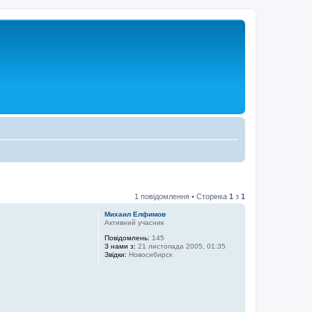
1 повідомлення • Сторінка
1
з
1
Михаил Елфимов
Активний учасник
Повідомлень:
145
З нами з:
21 листопада 2005, 01:35
Звідки:
Новосибирск