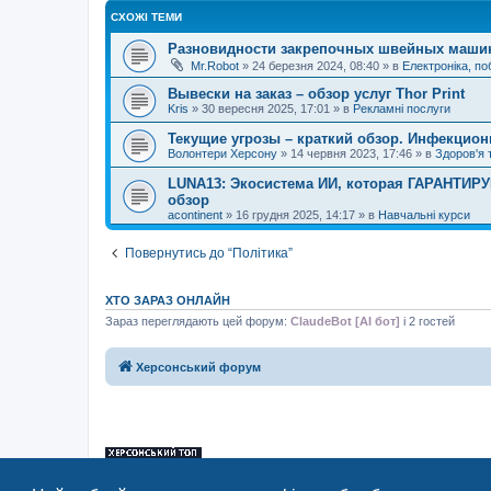
СХОЖІ ТЕМИ
Разновидности закрепочных швейных машин
Mr.Robot
»
24 березня 2024, 08:40
» в
Електроніка, по
Вывески на заказ – обзор услуг Thor Print
Kris
»
30 вересня 2025, 17:01
» в
Рекламні послуги
Текущие угрозы – краткий обзор. Инфекцион
Волонтери Херсону
»
14 червня 2023, 17:46
» в
Здоров'я 
LUNA13: Экосистема ИИ, которая ГАРАНТИР
обзор
acontinent
»
16 грудня 2025, 14:17
» в
Навчальні курси
Повернутись до “Політика”
ХТО ЗАРАЗ ОНЛАЙН
Зараз переглядають цей форум:
ClaudeBot [AI бот]
і 2 гостей
Херсонський форум
«Херсонський форум» – приватний, незалежний інтерактивний веб-ресур