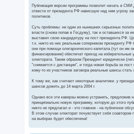
Публикация версии программы позволит начать в СМИ 
отвести от президента РФ нависшую над ним угрозу з
политиков.
Суть проблемы: ни один из нынешних серьезных полити
власти (снова попав в Госдуму), так и оставшихся за е
выставил свою кандидатуру на пост президента РФ. Це
т.к. никто из них реальным соперником президенту РФ 
они при помощи олигархического капитала (тут он им 
финансирование) обеспечат приход на избирательные 
электората. Таким образом Президент юридически (лег
"снимается с дистанции", и тогда новая борьба за пост
кому-то из участников заговора реальные шансы стать 
К тому же, как считают некоторые аналитики. у прези
шансов дожить до 14 марта 2004 г.
Однако все эти каверзы можно устранить, предложив 
принципиально новую программу, которую до этого пу
никто не предлагал и - это главное - на публичное обс
В этом случае электорат почувствует себя соавтором 
на выборах будет обеспечена!