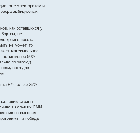
диалог с электоратом и
аговора амбициозных
ков, как оставшихся у
е бортом, не
ль крайне проста:
быть не может, то
окажет максимальное
участки менее 50%
ально по закону)
 президента дает
им.
дента РФ только 25%
населению страны
блично в больших СМИ
уждение не выносил.
программы, и победа