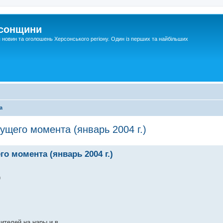
рсонщини
я новин та оголошень Херсонського регіону. Один із перших та найбільших
а
кущего момента (январь 2004 г.)
го момента (январь 2004 г.)
)
сителей на нары и в