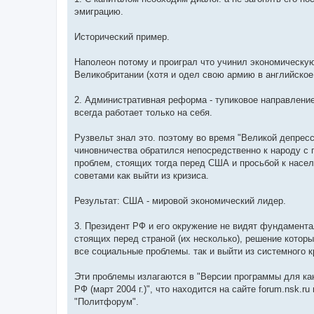
н
я
эмиграцию.
Исторический пример.
Наполеон потому и проиграл что учинил экономическу
Великобритании (хотя и одел свою армию в английское 
2. Административная реформа - тупиковое направление
всегда работает только на себя.
Рузвельт знал это. поэтому во время "Великой депресс
чиновничества обратился непосредственно к народу с
проблем, стоящих тогда перед США и просьбой к нас
советами как выйти из кризиса.
Результат: США - мировой экономический лидер.
3. Президент РФ и его окружение не видят фундамент
стоящих перед страной (их несколько), решение которы
все социальные проблемы. так и выйти из системного к
Эти проблемы излагаются в "Версии программы для ка
РФ (март 2004 г.)", что находится на сайте forum.nsk.ru
"Политфорум".