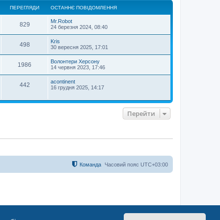
о
ПЕРЕГЛЯДИ
ОСТАННЄ ПОВІДОМЛЕННЯ
р
и
Mr.Robot
829
24 березня 2024, 08:40
Kris
498
30 вересня 2025, 17:01
Волонтери Херсону
1986
14 червня 2023, 17:46
acontinent
442
16 грудня 2025, 14:17
Перейти
Команда
Часовий пояс
UTC+03:00