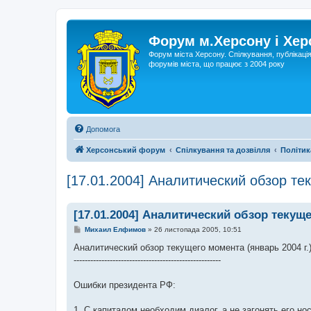
Форум м.Херсону і Хе
Форум міста Херсону. Спілкування, публікаці
форумів міста, що працює з 2004 року
Допомога
Херсонський форум
Спілкування та дозвілля
Політик
[17.01.2004] Аналитический обзор те
[17.01.2004] Аналитический обзор текуще
П
Михаил Елфимов
»
26 листопада 2005, 10:51
о
в
Аналитический обзор текущего момента (январь 2004 г.
і
-----------------------------------------------------
д
о
м
Ошибки президента РФ:
л
е
н
1. С капиталом необходим диалог. а не загонять его но