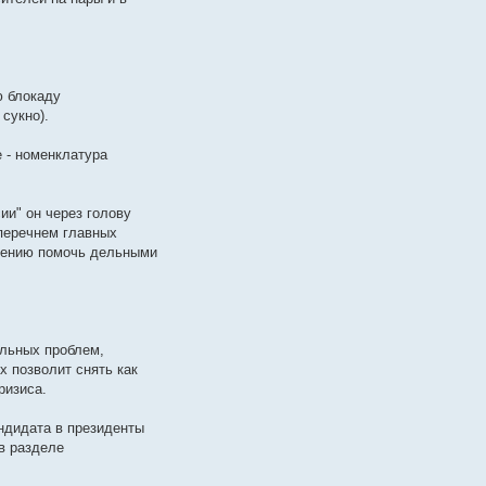
ю блокаду
сукно).
 - номенклатура
ии" он через голову
 перечнем главных
елению помочь дельными
альных проблем,
х позволит снять как
ризиса.
ндидата в президенты
 в разделе