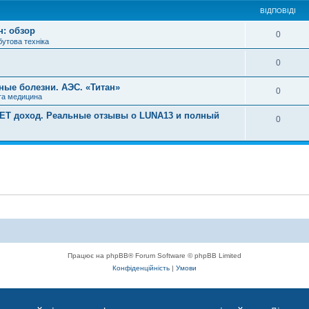
ВІДПОВІДІ
: обзор
0
бутова техніка
0
ные болезни. АЭС. «Титан»
0
та медицина
УЕТ доход. Реальные отзывы о LUNA13 и полный
0
Працює на phpBB® Forum Software © phpBB Limited
Конфіденційність
|
Умови
с, що сприяє комунікації через глобальну мережу Інтернет.