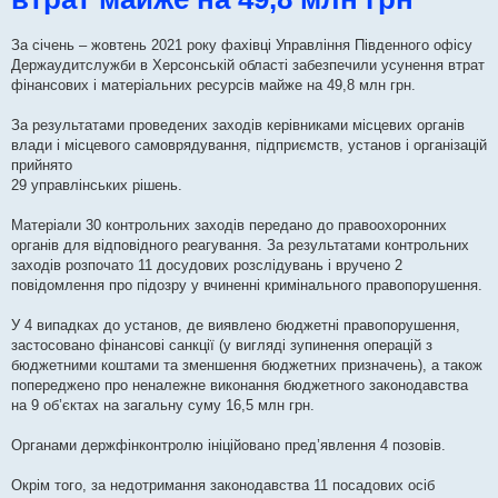
я
За січень – жовтень 2021 року фахівці Управління Південного офісу
Держаудитслужби в Херсонській області забезпечили усунення втрат
фінансових і матеріальних ресурсів майже на 49,8 млн грн.
За результатами проведених заходів керівниками місцевих органів
влади і місцевого самоврядування, підприємств, установ і організацій
прийнято
29 управлінських рішень.
Матеріали 30 контрольних заходів передано до правоохоронних
органів для відповідного реагування. За результатами контрольних
заходів розпочато 11 досудових розслідувань і вручено 2
повідомлення про підозру у вчиненні кримінального правопорушення.
У 4 випадках до установ, де виявлено бюджетні правопорушення,
застосовано фінансові санкції (у вигляді зупинення операцій з
бюджетними коштами та зменшення бюджетних призначень), а також
попереджено про неналежне виконання бюджетного законодавства
на 9 об’єктах на загальну суму 16,5 млн грн.
Органами держфінконтролю ініційовано пред’явлення 4 позовів.
Окрім того, за недотримання законодавства 11 посадових осіб