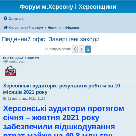
Форум м.Херсону і Херсонщини
Допомога
Херсонський форум
Новини
Фінанси
Південний офіс. Завершені заходи
1
2
Поперед.
21 повідомлення
ПСУ ПО ДАСУ в області
VIP користувач
Херсонські аудитори: результати роботи за 10
місяців 2021 року
П
11 листопада 2021, 11:36
о
Херсонські аудитори протягом
в
і
д
січня – жовтня 2021 року
о
м
забезпечили відшкодування
л
е
н
втрат майже на 49,8 млн грн
н