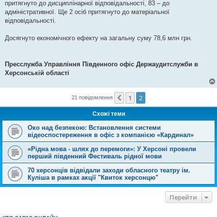
притягнуто до дисциплінарної відповідальності, 83 – до
адміністративної. Ще 2 осіб притягнуто до матеріальної
відповідальності.
Досягнуто економічного ефекту на загальну суму 78,6 млн грн.
Пресслужба Управління Південного офіс Держаудитслужби в
Херсонській області
1
2
Поперед.
21 повідомлення
Схожі теми
Око над безпекою: Встановлення системи
відеоспостереження в офіс з компанією «Кардинал»
«Рідна мова - шлях до перемоги»: У Херсоні провели
перший південний Фестиваль рідної мови
70 херсонців відвідали заходи обласного театру ім.
Куліша в рамках акції "Квиток херсонцю"
Перейти