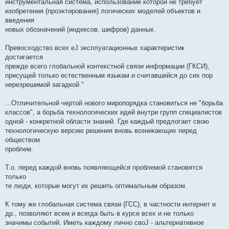
инструментальная система, использование которой не требует
изобретения (проэктирования) логических моделей объектов и
введения
новых обозначений (индексов, шифров) данных.
Превосходство всех еЈ эксплуатационных характеристик
достигается
прежде всего глобальной контекстной связи информации (ГКСИ),
присущей только естественным языкам и считавшейся до сих пор
нерезрешимой загадкой."
...Отличительной чертой нового миропорядка становиться не "борьба
классов", а борьба технологических идей внутри групп специалистов
одной - конкретной области знаний. Где каждый предлогает свою
технологическую версию решения вновь возникающих перед
обществом
проблем.
Т.о. перед каждой вновь появляющейся проблемой становятся
только
те люди, которые могут их решить оптимальным образом.
К тому же глобальная система связи (ГСС), в частности интернет и
др., позволяют всем и всегда быть в курсе всех и не только
значимы событий. Иметь каждому лично своЈ - альтернативное