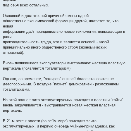
под себя всех остальных.
Основной и достаточной причиной смены одной
общественно-экономической формации другой, является то, что
новая
информация даЈт принципиально новые технологии, повышающие в
разы
производительность труда, что и является основой - базой
принципиально иного общественого строя (экономических
отношений).
Вновь появившиеся эксплуататоры выстраивают жесткую властную
вертикаль (появляется тоталитаризм).
Однако, со временем, "зажирев" они всЈ более становятся не
дееспособными. В воздухе "пахнет" демократией - разложением
тоталитаризма.
На этой волне элита эксплуатируемых приходит к власти и "гайки"
вновь закручиваются - выстраивается новая жесткая властная
вертикаль.
В 21-м веке к власти (во всЈм мире) приходит элита
эксплуатируемых, и первую очередь учЈные-прикладники, как