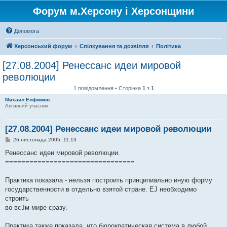
Форум м.Херсону і Херсонщини
Допомога
Херсонський форум
Спілкування та дозвілля
Політика
[27.08.2004] Ренессанс идеи мировой
революции
1 повідомлення • Сторінка
1
з
1
Михаил Елфимов
Активний учасник
[27.08.2004] Ренессанс идеи мировой революции
П
26 листопада 2005, 11:13
о
в
Ренессанс идеи мировой революции.
і
================================
д
о
м
Практика показала - нельзя построить принципиально иную форму
л
е
государственности в отдельно взятой стране. ЕЈ необходимо
н
строить
н
я
во всЈм мире сразу.
Практика также показала, что бюрократическая система в любой