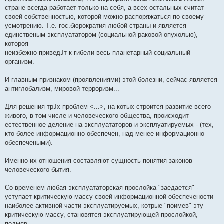
стране всегда работает только на себя, а всех остальных считат
своей собственностью, которой можно распоряжаться по своему
усмотрению. Т.е. гос.бюрократия любой страны и является
единственым эксплуататором (социальной раковой опухолью),
котороя
неизбежно приведЈт к гибели весь планетарный социальный
организм.
И главным признаком (проявлениями) этой болезни, сейчас является
антиглобализм, мировой терроризм...
Для решения трЈх проблем <...>, на котых строится развитие всего
живого, в том числе и человеческого общества, происходит
естественное деление на эксплуататоров и эксплуатируемых - (тех,
кто более информационно обеспечен, над менее информационно
обеспечеными).
Именно их отношения составляют сущность понятия законов
человеческого бытия.
Со временем любая эксплуататорская прослойка "заедается" -
уступает критическую массу своей информационной обеспечености
наиболее активной части эксплуатируемых, котрые "поимев" эту
критическую массу, становятся эксплуатирующей прослойкой,
подмяв