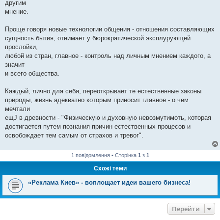
другим
мнение.
Проще говоря новые технологии общения - отношения составляющих
сущность бытия, отнимает у бюрократической эксплурующей
прослойки,
любой из стран, главное - контроль над личным мнением каждого, а
значит
и всего общества.
Каждый, лично для себя, переоткрывает те естественные законы
природы, жизнь адекватно которым приносит главное - о чем
мечтали
ещЈ в древности - "Физическую и духовную невозмутимоть, которая
достигается путем познания причин естественных процесов и
освобождает тем самым от страхов и тревог".
1 повідомлення • Сторінка
1
з
1
Схожі теми
«Реклама Киев» - воплощает идеи вашего бизнеса!
Перейти