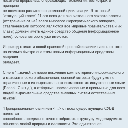
носители прорывных, опережающих технологий, без котрых в
принципе
не возможно развитие современной цивилизации. Этот новый
"атакующий класс" 21-ого века для окончательного захвата власти -
(отстранения от неЈ всего мирового бюрократического аппарата,
ставленниками которого являются все мировые правительства и их
главы) должен иметь единое средство общения (информационное
поле), основы которого уже имеются.
И приход к власти новой правящей прослойки зависит лишь от того,
на сколько быстро она этим новым информационым средством
общения
овладеет.
С него "...начнЈтся новое поколение компьютерного информационого
и математического обеспечения, основой которых будут уже не
ограниченные в их выразительных возможностях искуственные языки
(Pascal, C и т.д.), а отборные, нормализованые и привычные для всех
людей выразительные средства знаковых систем естественных
языков".
"Принципиальным отличием <...> от всех существующих СУБД
является
способность предельно точно отображать структуру моделируемых
объектов любой природы и сложности. Это единственая