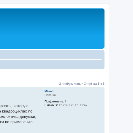
3 повідомлень • Сторінка
1
з
1
Mirosh
Новачок
Повідомлень:
8
З нами з:
16 січня 2017, 11:47
арпаты, которую
а квадроциклах по
коллектива девушки,
ажи по применению