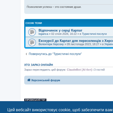
Психология успеха – это состояние души.
СХОЖІ ТЕМИ
Відпочинок у серці Карпат
loganca
»
02 січня 2026, 16:22
» в
Туристичні послуги
Екскурсії до Карпат для переселенців з Хер
Волонтери Херсону
»
09 листопада 2023, 18:27
» в
Україн
Повернутись до “Туристичні послуги”
ХТО ЗАРАЗ ОНЛАЙН
Зараз переглядають цей форум:
ClaudeBot [AI бот]
і 3 гостей
Херсонський форум
«Херсонський форум» – приватний, незалежний інтерактивний веб-ресур
Цей вебсайт використовує cookie, щоб забезпечити вам
Відкривайте
hf.ua
та приєднуйтесь до дружньої спільноти, яка тут спілку