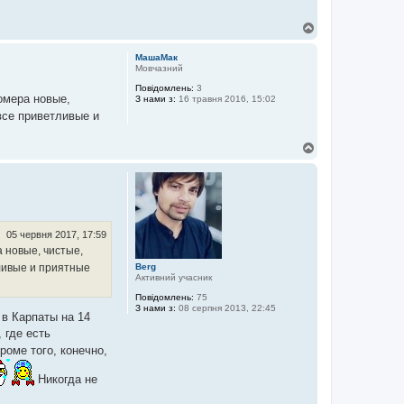
Д
о
г
МашаМак
о
Мовчазний
р
Повідомлень:
3
и
омера новые,
З нами з:
16 травня 2016, 15:02
все приветливые и
Д
о
г
о
р
и
05 червня 2017, 17:59
 новые, чистые,
Berg
ливые и приятные
Активний учасник
Повідомлень:
75
З нами з:
08 серпня 2013, 22:45
 в Карпаты на 14
 где есть
роме того, конечно,
Никогда не