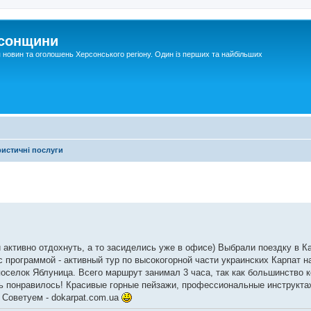
рсонщини
я новин та оголошень Херсонського регіону. Один із перших та найбільших
ристичні послуги
активно отдохнуть, а то засиделись уже в офисе) Выбрали поездку в К
 программой - активный тур по высокогорной части украинских Карпат н
поселок Яблуница. Всего маршрут занимал 3 часа, так как большинство 
ень понравилось! Красивые горные пейзажи, профессиональные инструкт
 Советуем - dokarpat.com.ua