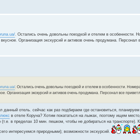
oruna.ua/
. Остались очень довольны поездкой и отелем в особенности. Н
 вкусное. Организация экскурсий и активов очень продумана. Персонал 
koruna.ua/
. Остались очень довольны поездкой и отелем в особенности. Номера
ое. Организация экскурсий и активов очень продумана. Персонал все привет
л данный отель. сейчас как раз подбираем где остановиться, планируем
улюкс
в отеле Коруна? Хотим покататься на лыжах, поэтому ищем место,
(т.е. в пределах 10 мин. пешком, чтобы не добираться на транспорте). К
всего интересуемся природными); возможности экскурсий.