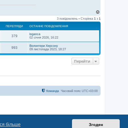
Д
о
3 повідомлень • Сторінка
1
з
1
г
о
ПЕРЕГЛЯДИ
ОСТАННЄ ПОВІДОМЛЕННЯ
р
и
loganca
379
02 січня 2026, 16:22
Волонтери Херсону
993
09 листопада 2023, 18:27
Перейти
Команда
Часовий пояс
UTC+03:00
ся більше
Згоден