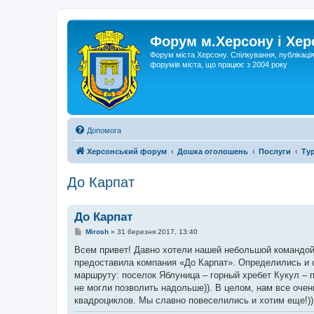
Форум м.Херсону і Хе
Форум міста Херсону. Спілкування, публікаці
форумів міста, що працює з 2004 року
Допомога
Херсонський форум
Дошка оголошень
Послуги
Ту
До Карпат
До Карпат
П
Mirosh
»
31 березня 2017, 13:40
о
в
Всем привет! Давно хотели нашей небольшой командой 
і
предоставила компания «До Карпат». Определились и с
д
о
маршруту: поселок Яблуница – горный хребет Кукул – 
м
не могли позволить надольше)). В целом, нам все оч
л
е
квадроциклов. Мы славно повеселились и хотим еще!))
н