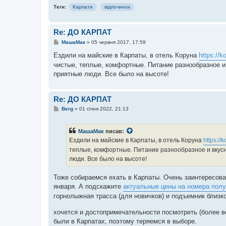
н
Теги:
я
Карпати
відпочинок
Re: ДО КАРПАТ
П
МашаМак
»
05 червня 2017, 17:59
о
в
Ездили на майские в Карпаты, в отель Коруна
https://k
і
чистые, теплые, комфортные. Питание разнообразное и
д
о
приятные люди. Все было на высоте!
м
л
е
н
Re: ДО КАРПАТ
н
я
П
Berg
»
01 січня 2022, 21:13
о
в
і
МашаМак
писав:
д
о
Ездили на майские в Карпаты, в отель Коруна
https://
м
теплые, комфортные. Питание разнообразное и вкусн
л
е
люди. Все было на высоте!
н
н
я
Тоже собираемся ехать в Карпаты. Очень заинтересова
января. А подскажите
актуальные цены на номера пол
горнолыжная трасса (для новичков) и подъемник близко 
хочется и достопримечательности посмотреть (более 
были в Карпатах, поэтому теряемся в выборе.