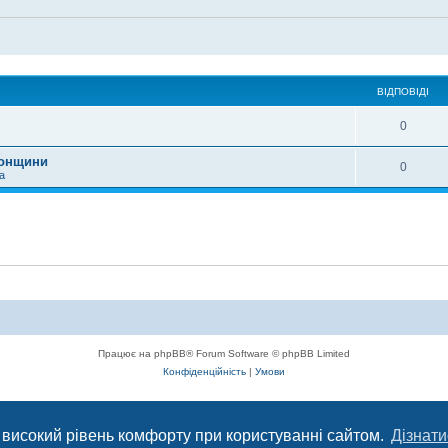
ВІДПОВІДІ
0
сонщини
0
а
Працює на phpBB® Forum Software © phpBB Limited
Конфіденційність
|
Умови
с, що сприяє комунікації через глобальну мережу Інтернет.
 високий рівень комфорту при користуванні сайтом.
Дізнати
ється з 2004 року до сьогодні. © Всі права захищені.