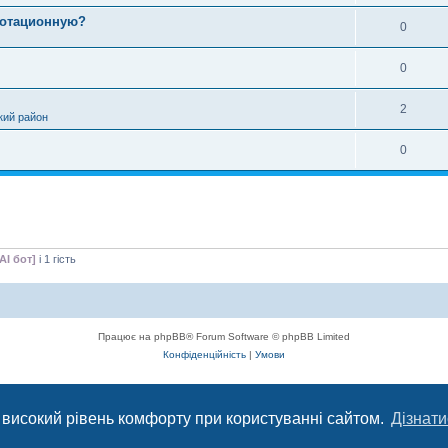
ротационную?
0
0
2
кий район
0
AI бот]
і 1 гість
Працює на phpBB® Forum Software © phpBB Limited
Конфіденційність
|
Умови
с, що сприяє комунікації через глобальну мережу Інтернет.
 високий рівень комфорту при користуванні сайтом.
Дізнати
ється з 2004 року до сьогодні. © Всі права захищені.