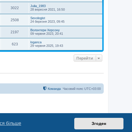
Julia_1983
3022
28 вересня 2021, 16:50
Sexologist
2508
24 березня 2023, 09:45
Волонтери Херсону
2197
09 червня 2023, 20:41
loganca
623
29 червня 2025, 19:43
Перейти
Команда
Часовий пояс
UTC+03:00
ся більше
Згоден