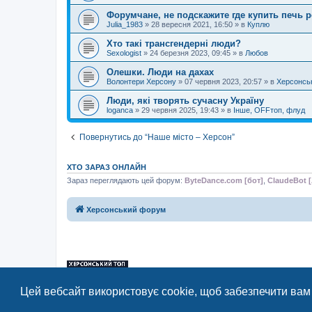
Форумчане, не подскажите где купить печь 
Julia_1983
»
28 вересня 2021, 16:50
» в
Куплю
Хто такі трансгендерні люди?
Sexologist
»
24 березня 2023, 09:45
» в
Любов
Олешки. Люди на дахах
Волонтери Херсону
»
07 червня 2023, 20:57
» в
Херсонсь
Люди, які творять сучасну Україну
loganca
»
29 червня 2025, 19:43
» в
Інше, OFFтоп, флуд
Повернутись до “Наше місто – Херсон”
ХТО ЗАРАЗ ОНЛАЙН
Зараз переглядають цей форум:
ByteDance.com [бот]
,
ClaudeBot [
Херсонський форум
«Херсонський форум» – приватний, незалежний інтерактивний веб-ресур
Цей вебсайт використовує cookie, щоб забезпечити вам
Відкривайте
hf.ua
та приєднуйтесь до дружньої спільноти, яка тут спілку