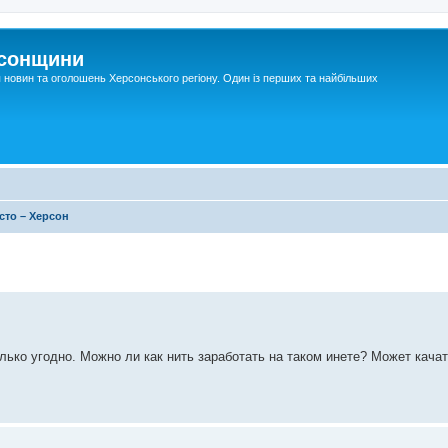
рсонщини
я новин та оголошень Херсонського регіону. Один із перших та найбільших
сто – Херсон
лько угодно. Можно ли как нить заработать на таком инете? Может качат