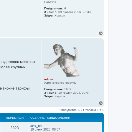
о
Новачок
р
Повідомлень:
6
и
З нами з:
09 лютого 2006, 23:33
Звідки:
Херсон
Д
о
г
о
р
и
 выделенок местных
 более крупных
admin
Адміністратор форуму
е гибкие тарифы
Повідомлень:
1639
З нами з:
10 грудня 2004, 09:07
Звідки:
Херсон
Д
о
3 повідомлень • Сторінка
1
з
1
г
о
ПЕРЕГЛЯДИ
ОСТАННЄ ПОВІДОМЛЕННЯ
р
и
alex_btk
3323
19 січня 2023, 08:57