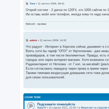
н
П
я
Yura
»
11 лютого 2006, 08:41
о
в
Открой хостинг - 2 диска по 120Гб, это 1000 сайтов по
і
Ии оставь мэйл или телефон, иногда кому-то надо кач
д
о
м
л
Netcom - жулики
е
н
н
я
П
admin
»
11 лютого 2006, 14:32
о
в
Что радует - Интернет в Херсоне сейчас дешевеет и ст
і
Взять хотя бы тариф "ОГО!" от Укртелекома - дже не
д
о
провайдеров, в том числе безлимитные. Правда, есть 
м
городах или через интернет-магазин. Хотя возможно со
л
е
Радиоинтернет от Неткома - от 7 коп. за мегабайт (рек
н
Если согласовать передачу через прова а прием через
н
я
Такими темпами вездесущие домашние сети тоже должн
для своих пользователей.
СХОЖІ ТЕМИ
Подскажите пожалуйста
Nata78
»
15 серпня 2021, 22:48
» в
Фінансові та страхові 