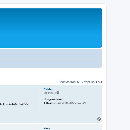
3 повідомлень • Сторінка
1
з
1
Raiden
Мовчазний
Повідомлень:
1
З нами з:
13 січня 2006, 15:14
ь на заказ какое
Д
о
г
Yura