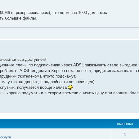
 100Мб (с резервированием), что не менее 1000 дол в мес.
ать большие файлы.
ановится всё доступней!
акционные планы по подключению через ADSL заказывать стало выгоднее
проблема - ADSL-модемы в Херсон пока не возят, придется заказывать в
трудники Укртелекома что-то подскажут.
лама у них на дверях, в подробности не посвящен).
 спутник, получается вобще халява
ы хорошо подумать и в скором времени снизить цену или вводить боле
ВІДПОВІДІ
1
послуги