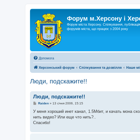
Форум м.Херсону і Хе
Форум міста Херсону. Спілкування, публікаці
форумів міста, що працює з 2004 року
Допомога
Херсонський форум
Спілкування та дозвілля
Наше мі
Люди, подскажите!!
Люди, подскажите!!
П
Raiden
»
13 січня 2006, 15:15
о
в
У меня хороший инет канал, 1.5Мбит, и качать мона ско
і
нить видео? Или еще что нить?..
д
о
Спасибо!
м
л
е
н