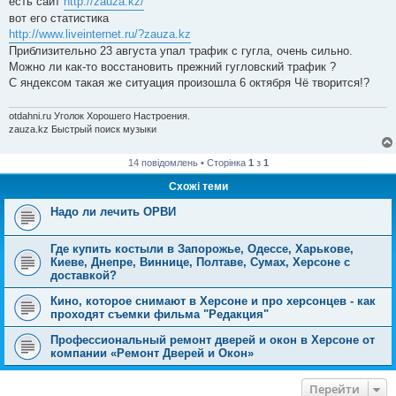
есть сайт
http://zauza.kz/
і
вот его статистика
д
о
http://www.liveinternet.ru/?zauza.kz
м
Приблизительно 23 августа упал трафик с гугла, очень сильно.
л
е
Можно ли как-то восстановить прежний гугловский трафик ?
н
С яндексом такая же ситуация произошла 6 октября Чё творится!?
н
я
otdahni.ru Уголок Хорошего Настроения.
zauza.kz Быстрый поиск музыки
14 повідомлень • Сторінка
1
з
1
Схожі теми
Надо ли лечить ОРВИ
Где купить костыли в Запорожье, Одессе, Харькове,
Киеве, Днепре, Виннице, Полтаве, Сумах, Херсоне с
доставкой?
Кино, которое снимают в Херсоне и про херсонцев - как
проходят съемки фильма "Редакция"
Профессиональный ремонт дверей и окон в Херсоне от
компании «Ремонт Дверей и Окон»
Перейти