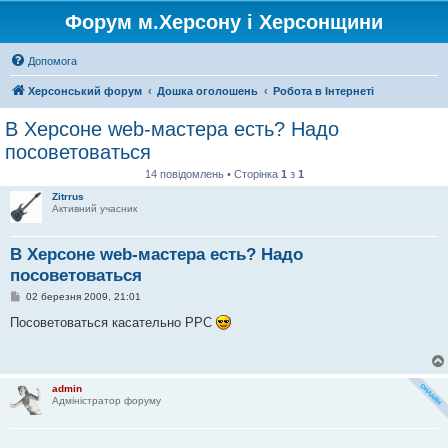
Форум м.Херсону і Херсонщини
Допомога
Херсонський форум
Дошка оголошень
Робота в Інтернеті
В Херсоне web-мастера есть? Надо
посоветоваться
14 повідомлень • Сторінка
1
з
1
Zitrrus
Активний учасник
В Херсоне web-мастера есть? Надо
посоветоваться
П
02 березня 2009, 21:01
о
в
Посоветоваться касательно PPC
і
д
о
м
л
admin
е
Адміністратор форуму
н
н
я