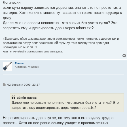
в
Логически,
і
если куча народу занимаются дорвеями, значит это не просто так а
д
о
выгодно. Хотя конечно многое тут зависит от грамотности подхода к
м
делу.
л
е
Далее мне не совсем непонятно - что значит без учета гугла? Это
н
запретить ему индексировать доры через robots.txt?
н
я
«Если одно яйцо фазана закопано в раскаленном песке пустыни, а другое так и
болтается по ветру близ заснеженной горы Ху, то в голову тебе приходят
неожиданные мысли...»
Хуан Тин-Фу, тайский мыслитель эпохи Дзян, VI век до н.э.
Zitrrus
Активний учасник
П
02 березня 2009, 23:27
о
в
і
admin писав:
д
о
Далее мне не совсем непонятно - что значит без учета гугла? Это
м
запретить ему индексировать доры через robots.txt?
л
е
н
Не регистрировать дор в гугле, потому как в его выдачу трудно
н
я
попасть. Хотя он все равно ссылку увидит с проспамленных