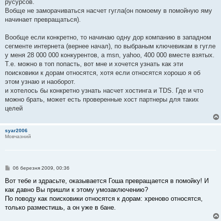
русурсов.
Вобще не заморачиваться насчет гугла(он помоему в помойную яму
начинает превращаться).
Вообще если конкретно, то начинаю одну дор компанию в западном
сегменте интернета (вернее начал), по выбраным ключевикам в гугле
у меня 28 000 000 конкурентов, а msn, yahoo, 400 000 вместе взятых.
Т.е. можно в топ попасть, вот мне и хочется узнать как эти
поисковики к дорам относятся, хотя если относятся хорошо я об
этом узнаю и наоборот.
и хотелось бы конкретно узнать насчет хостинга и TDS. Где и что
можно брать, может есть проверенные хост партнеры для таких
целей
syar2006
Мовчазний
П
06 березня 2009, 00:36
о
в
Вот тебе и здрасьте, оказывается Гоша превращается в помойку! И
і
как давно Вы пришли к этому умозаключению?
д
о
По поводу как поисковики относятся к дорам: хреново относятся,
м
только разместишь, а он уже в бане.
л
е
н