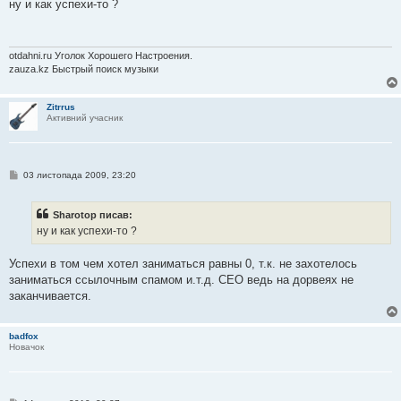
в
ну и как успехи-то ?
і
д
о
м
л
otdahni.ru Уголок Хорошего Настроения.
е
zauza.kz Быстрый поиск музыки
н
н
я
Zitrrus
Активний учасник
П
03 листопада 2009, 23:20
о
в
і
Sharotop писав:
д
о
ну и как успехи-то ?
м
л
е
Успехи в том чем хотел заниматься равны 0, т.к. не захотелось
н
заниматься ссылочным спамом и.т.д. СЕО ведь на дорвеях не
н
я
заканчивается.
badfox
Новачок