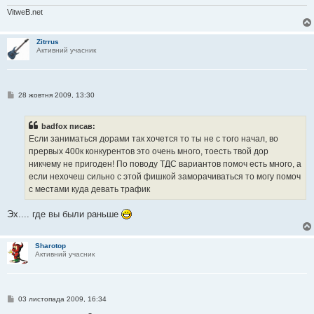
н
я
VitweB.net
Zitrrus
Активний учасник
П
28 жовтня 2009, 13:30
о
в
і
badfox писав:
д
о
Если заниматься дорами так хочется то ты не с того начал, во
м
прервых 400к конкурентов это очень много, тоесть твой дор
л
е
никчему не пригоден! По поводу ТДС вариантов помоч есть много, а
н
если нехочеш сильно с этой фишкой заморачиваться то могу помоч
н
я
с местами куда девать трафик
Эх.... где вы были раньше
Sharotop
Активний учасник
П
03 листопада 2009, 16:34
о