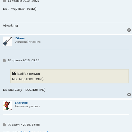
П
14 травня 2010, 20:27
о
в
ыы, мертвая тема)
і
д
о
м
л
VitweB.net
е
н
н
Zitrrus
я
Активний учасник
П
18 травня 2010, 09:13
о
в
і
badfox писав:
д
о
ыы, мертвая тема)
м
л
е
ыыыы сигу проспамил:)
н
н
я
Sharotop
Активний учасник
П
20 жовтня 2010, 15:08
о
в