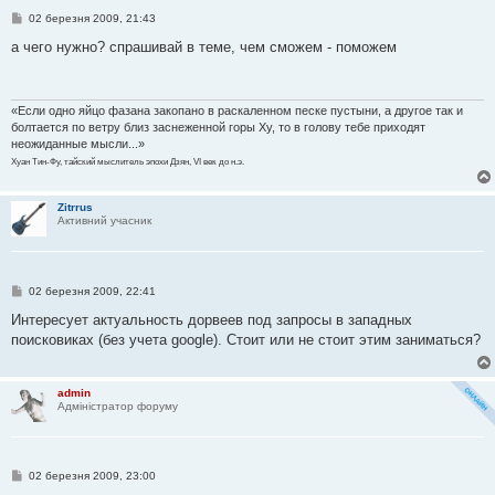
П
02 березня 2009, 21:43
о
в
а чего нужно? спрашивай в теме, чем сможем - поможем
і
д
о
м
л
«Если одно яйцо фазана закопано в раскаленном песке пустыни, а другое так и
е
болтается по ветру близ заснеженной горы Ху, то в голову тебе приходят
н
неожиданные мысли...»
н
я
Хуан Тин-Фу, тайский мыслитель эпохи Дзян, VI век до н.э.
Zitrrus
Активний учасник
П
02 березня 2009, 22:41
о
в
Интересует актуальность дорвеев под запросы в западных
і
поисковиках (без учета google). Стоит или не стоит этим заниматься?
д
о
м
л
admin
е
Адміністратор форуму
н
н
я
П
02 березня 2009, 23:00
о