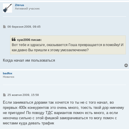
н
Zitrrus
я
Активний учасник
П
06 березня 2009, 09:45
о
в
і
syar2006 писав:
д
о
Вот тебе и здрасьте, оказывается Гоша превращается в помойку! И
м
как давно Вы пришли к этому умозаключению?
л
е
н
Когда начал им пользоваться
н
я
badfox
Новачок
П
25 жовтня 2009, 15:58
о
в
Если заниматься дорами так хочется то ты не с того начал, во
і
прервых 400к конкурентов это очень много, тоесть твой дор никчему
д
о
не пригоден! По поводу ТДС вариантов помоч есть много, а если
м
нехочеш сильно с этой фишкой заморачиваться то могу помоч с
л
е
местами куда девать трафик
н