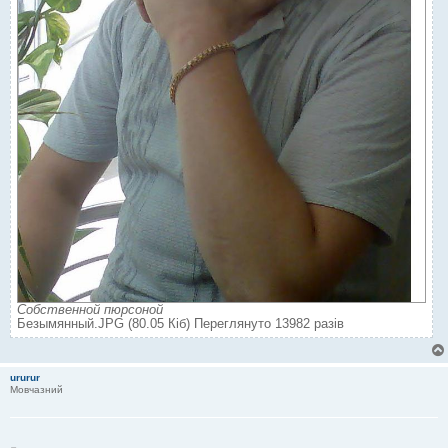
Собственной пюрсоной
Безымянный.JPG (80.05 Кіб) Переглянуто 13982 разів
ururur
Мовчазний