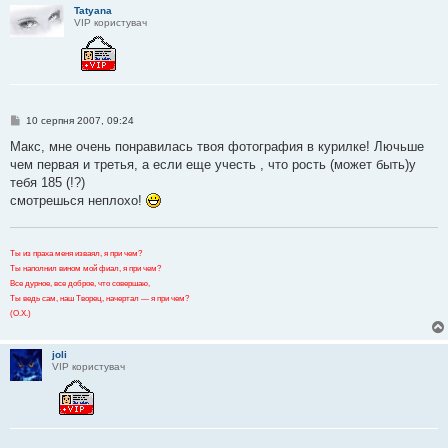
н
Tatyana
я
VIP користувач
П
10 серпня 2007, 09:24
о
в
Макс, мне очень понравилась твоя фотография в курилке! Лючьше
і
чем первая и третья, а если еще учесть , что рость (может быть)у
д
о
тебя 185 (!?)
м
смотрешься неплохо!
л
е
н
н
я
Ты из праха меня изваял, я при чем?
Ты наполнил вином мой фиал, я при чем?
Все дурное, все доброе, что совершаю,
Ты ведь сам, наш Творец, начертал — я при чем?
(О.Х.)
joli
VIP користувач