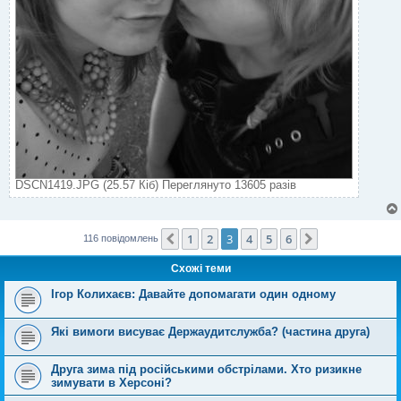
DSCN1419.JPG (25.57 Кіб) Переглянуто 13605 разів
1
2
3
4
5
6
Поперед.
Далі
116 повідомлень
Схожі теми
Ігор Колихаєв: Давайте допомагати один одному
Які вимоги висуває Держаудитслужба? (частина друга)
Друга зима під російськими обстрілами. Хто ризикне
зимувати в Херсоні?