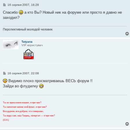
П
16 серпня 2007, 16:28
о
в
Спасибо
а кто Вы? Новый ник на форуме или просто я давно не
і
заходил?
д
о
м
л
Перспективный молодой человек
е
н
н
Tatyana
я
VIP користувач
П
16 серпня 2007, 22:08
о
в
Видимо плохо просматриваешь ВЕСЬ форум !!
і
Зайди во флудилку
д
о
м
л
е
Ты из праха меня изваял, я при чем?
н
Ты наполнил вином мой фиал, я при чем?
н
я
Все дурное, все доброе, что совершаю,
Ты ведь сам, наш Творец, начертал — я при чем?
(О.Х.)