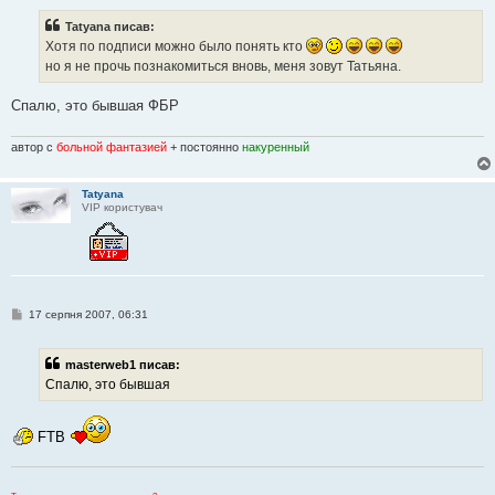
в
і
Tatyana писав:
д
о
Хотя по подписи можно было понять кто
м
но я не прочь познакомиться вновь, меня зовут Татьяна.
л
е
н
Спалю, это бывшая ФБР
н
я
автор с
больной фантазией
+ постоянно
накуренный
Tatyana
VIP користувач
П
17 серпня 2007, 06:31
о
в
і
masterweb1 писав:
д
о
Спалю, это бывшая
м
л
е
н
FTB
н
я