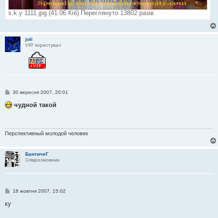
s.k.y 1111.jpg (41.06 Кіб) Переглянуто 13802 разів
joli
VIP користувач
П
30 вересня 2007, 20:01
о
в
чудной такой
і
д
о
м
л
Перспективный молодой человек
е
н
н
БантичеГ
я
Співрозмовник
П
18 жовтня 2007, 15:02
о
в
ку
і
д