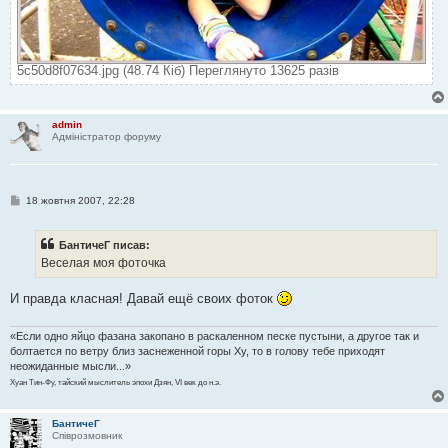
5c50d8f07634.jpg (48.74 Кіб) Переглянуто 13625 разів
admin
Адміністратор форуму
П
18 жовтня 2007, 22:28
о
в
і
БантичеГ писав:
д
о
Веселая моя фоточка
м
л
е
И правда класная! Давай ещё своих фоток
н
н
я
«Если одно яйцо фазана закопано в раскаленном песке пустыни, а другое так и
болтается по ветру близ заснеженной горы Ху, то в голову тебе приходят
неожиданные мысли...»
Хуан Тин-Фу, тайский мыслитель эпохи Дзян, VI век до н.э.
БантичеГ
Співрозмовник