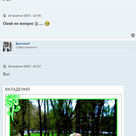
П
19 жовтня 2007, 10:56
о
в
Окей не вопрос )) ....
і
д
о
м
л
БантичеГ
е
Співрозмовник
н
н
я
П
19 жовтня 2007, 10:57
о
в
Вот
і
д
о
м
ВКЛАДЕННЯ
л
е
н
н
я