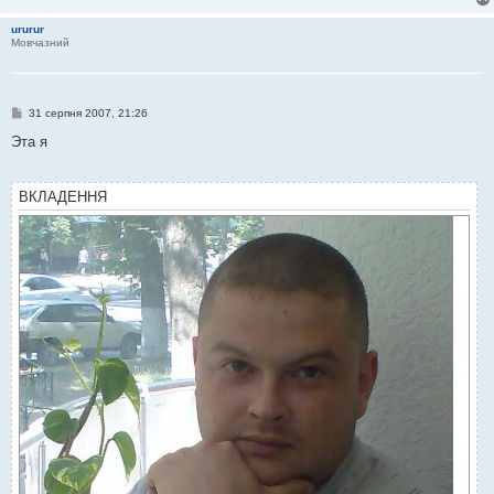
ururur
Мовчазний
П
31 серпня 2007, 21:26
о
в
Эта я
і
д
о
м
ВКЛАДЕННЯ
л
е
н
н
я