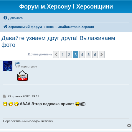
Форум м.Херсону і Херсонщини
Допомога
Херсонський форум
Інше
Знайомства в Херсоні
Давайте узнаем друг друга! Вылаживаем
фото
1
2
3
4
5
6
Поперед.
Далі
116 повідомлень
joli
VIP користувач
П
29 травня 2007, 19:11
о
в
АААА Этгар падлюка привет
)))))
і
д
о
м
л
Перспективный молодой человек
е
н
н