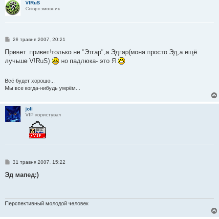
VIRuS
я
Співрозмовник
П
29 травня 2007, 20:21
о
в
Привет..привет!только не "Этгар",а Эдгар(мона просто Эд,а ещё
і
лучьше V!RuS)
но падлюка- это Я
д
о
м
л
Всё будет хорошо...
е
Мы все когда-нибудь умрём...
н
н
я
joli
VIP користувач
П
31 травня 2007, 15:22
о
в
Эд мапед:)
і
д
о
м
л
Перспективный молодой человек
е
н