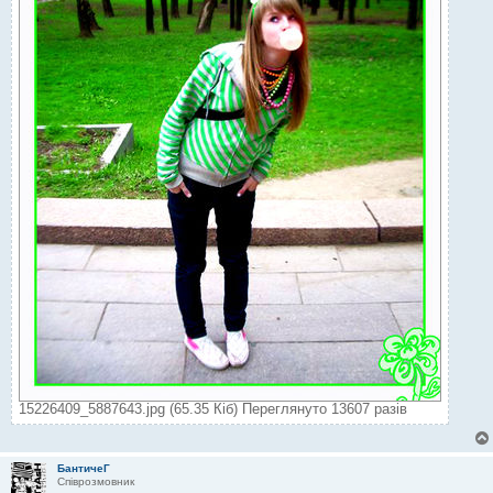
15226409_5887643.jpg (65.35 Кіб) Переглянуто 13607 разів
БантичеГ
Співрозмовник