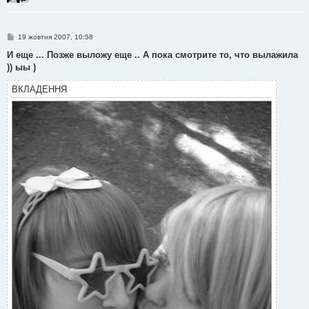
П
19 жовтня 2007, 10:58
о
в
И еще ... Позже выложу еще .. А пока смотрите то, что вылажила
і
)) ыы )
д
о
м
ВКЛАДЕННЯ
л
е
н
н
я