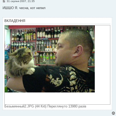
П
31 серпня 2007, 21:35
о
в
ИШШО Я. чесна, кот непил
і
д
о
м
ВКЛАДЕННЯ
л
е
н
н
я
Безымянный2.JPG (44 Кіб) Переглянуто 13980 разів