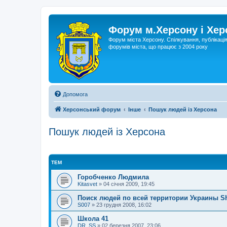
Форум м.Херсону і Хе
Форум міста Херсону. Спілкування, публікаці
форумів міста, що працює з 2004 року
Допомога
Херсонський форум
Інше
Пошук людей із Херсона
Пошук людей із Херсона
ТЕМ
Горобченко Людмила
Kitasvet
»
04 січня 2009, 19:45
Поиск людей по всей территории Украины S
S007
»
23 грудня 2008, 16:02
Школа 41
DR_SS
»
02 березня 2007, 23:06