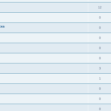
12
0
ска
0
0
0
0
3
1
0
0
0