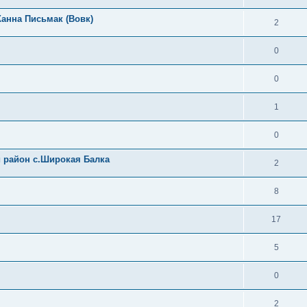
Жанна Письмак (Вовк)
2
0
0
1
0
 район с.Широкая Балка
2
8
17
5
0
2