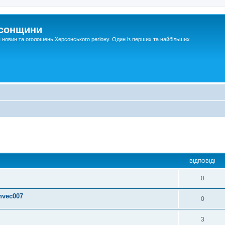
рсонщини
я новин та оголошень Херсонського регіону. Один із перших та найбільших
ВІДПОВІДІ
0
hvec007
0
3