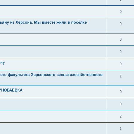
0
ьяну из Херсона. Мы вместе жили в посёлке
0
0
0
вну
0
ого факультета Херсонского сельскохозяйственного
1
ЕРНОБАЕВКА
0
0
2
1