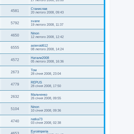
27 лютого 2008, 20:00
Станислав
4581
20 лютого 2008, 09:43
svane
5792
19 лютого 2008, 11:37
Ninon
4650
12 лютого 2008, 12:42
asteroid612
6555
08 лютого 2008, 14:24
Натали2008
4572
05 лютого 2008, 16:36
Том
2673
28 січня 2008, 23:04
REPUS
4779
28 січня 2008, 17:50
Мальченко
2632
26 січня 2008, 09:55
Ninon
5104
10 січня 2008, 09:36
natka73
4740
03 січня 2008, 02:38
Euroimperia
4653