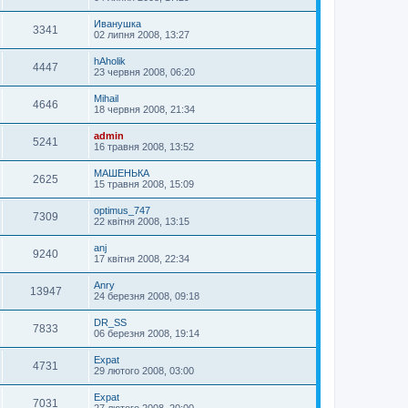
Иванушка
3341
02 липня 2008, 13:27
hAholik
4447
23 червня 2008, 06:20
Mihail
4646
18 червня 2008, 21:34
admin
5241
16 травня 2008, 13:52
МАШЕНЬКА
2625
15 травня 2008, 15:09
optimus_747
7309
22 квітня 2008, 13:15
anj
9240
17 квітня 2008, 22:34
Anry
13947
24 березня 2008, 09:18
DR_SS
7833
06 березня 2008, 19:14
Expat
4731
29 лютого 2008, 03:00
Expat
7031