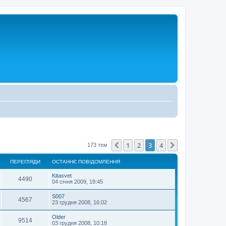
1
2
3
4
Поперед.
Далі
173 тем
ПЕРЕГЛЯДИ
ОСТАННЄ ПОВІДОМЛЕННЯ
Kitasvet
4490
04 січня 2009, 19:45
S007
4567
23 грудня 2008, 16:02
Older
9514
03 грудня 2008, 10:18