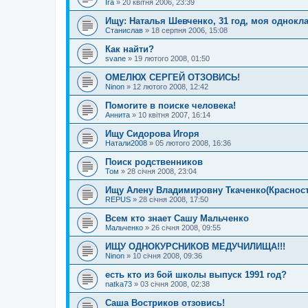
Ira
»
20 квітня 2006, 23:39
Ищу: Наталья Шевченко, 31 год, моя однокл
Станислав
»
18 серпня 2006, 15:08
Как найти?
svane
»
19 лютого 2008, 01:50
ОМЕЛЮХ СЕРГЕЙ ОТЗОВИСЬ!
Ninon
»
12 лютого 2008, 12:42
Помогите в поиске человека!
Аннита
»
10 квітня 2007, 16:14
Ищу Сидорова Игоря
Натали2008
»
05 лютого 2008, 16:36
Поиск родственников
Том
»
28 січня 2008, 23:04
Ищу Алену Владимировну Ткаченко(Красност
REPUS
»
28 січня 2008, 17:50
Всем кто знает Сашу Мальченко
Мальченко
»
26 січня 2008, 09:55
ИЩУ ОДНОКУРСНИКОВ МЕДУЧИЛИЩА!!!
Ninon
»
10 січня 2008, 09:36
есть кто из 6ой школы выпуск 1991 год?
natka73
»
03 січня 2008, 02:38
Саша Востриков отзовись!