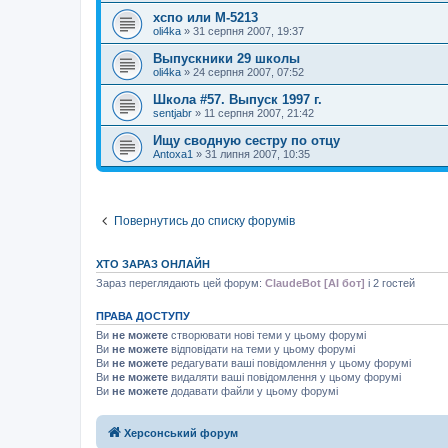
хспо или М-5213
oli4ka
»
31 серпня 2007, 19:37
Выпускники 29 школы
oli4ka
»
24 серпня 2007, 07:52
Школа #57. Выпуск 1997 г.
sentjabr
»
11 серпня 2007, 21:42
Ищу сводную сестру по отцу
Antoxa1
»
31 липня 2007, 10:35
Повернутись до списку форумів
ХТО ЗАРАЗ ОНЛАЙН
Зараз переглядають цей форум:
ClaudeBot [AI бот]
і 2 гостей
ПРАВА ДОСТУПУ
Ви
не можете
створювати нові теми у цьому форумі
Ви
не можете
відповідати на теми у цьому форумі
Ви
не можете
редагувати ваші повідомлення у цьому форумі
Ви
не можете
видаляти ваші повідомлення у цьому форумі
Ви
не можете
додавати файли у цьому форумі
Херсонський форум