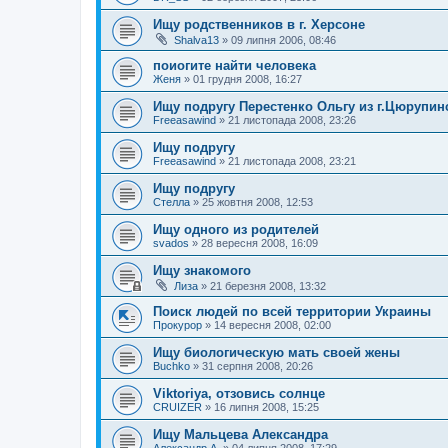
Ищу родственников в г. Херсоне
Shalva13
»
09 липня 2006, 08:46
поиогите найти человека
Женя
»
01 грудня 2008, 16:27
Ищу подругу Перестенко Ольгу из г.Цюрупин
Freeasawind
»
21 листопада 2008, 23:26
Ищу подругу
Freeasawind
»
21 листопада 2008, 23:21
Ищу подругу
Стелла
»
25 жовтня 2008, 12:53
Ищу одного из родителей
svados
»
28 вересня 2008, 16:09
Ищу знакомого
Лиза
»
21 березня 2008, 13:32
Поиск людей по всей территории Украины
Прокурор
»
14 вересня 2008, 02:00
Ищу биологическую мать своей жены
Buchko
»
31 серпня 2008, 20:26
Viktoriya, отзовись солнце
CRUIZER
»
16 липня 2008, 15:25
Ищу Мальцева Александра