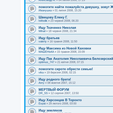
Александр А.
»
04 липня 2008, 17:29
помогите найти пожалуйста девушку, зовут 
Иванушка
»
01 липня 2008, 15:20
Швецову Елену Г.
hAholik
»
23 червня 2008, 06:20
Ищу Ткаченко Николая
Mihail
»
18 червня 2008, 21:34
Ищу братьев
valeriy
»
16 травня 2008, 11:50
Ищу Максима из Новой Каховки
МАШЕНЬКА
»
15 травня 2008, 15:09
Ищу Пак Анатолия Николаевича Белозерский
optimus_747
»
21 квітня 2008, 07:15
помогите сироте обрести семью!
vika
»
19 березня 2008, 02:15
Ищу родного брата!
Anry
»
08 жовтня 2007, 15:12
МЕРТВЫЙ ФОРУМ
DR_SS
»
12 серпня 2007, 13:50
Ищу Херсонцев В Торонто
Expat
»
29 лютого 2008, 03:00
Ищу земляков