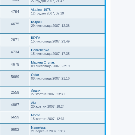
27 грудня 2007, 21:47
Vladimir 1978
4794
12 грудня 2007, 02:19
Катрин
4675
29 листопада 2007, 12:38
ШУРА
2671
15 листопада 2007, 23:49
Danilchenko
4734
15 листопада 2007, 17:35
Марина Ступак
4678
09 листопада 2007, 22:19
Older
5689
08 листопада 2007, 21:16
Лидия
2558
27 жовтня 2007, 23:39
Alla
4887
20 жовтня 2007, 18:24
Monte
6659
15 жовтня 2007, 12:31
Nameless
6602
21 вересня 2007, 13:36