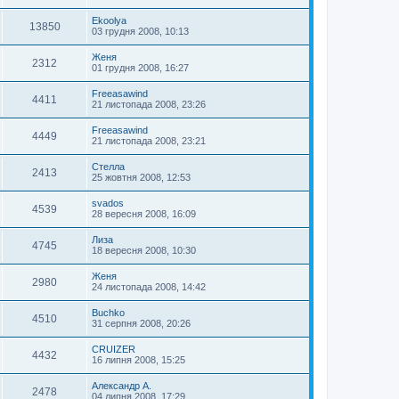
Ekoolya
13850
03 грудня 2008, 10:13
Женя
2312
01 грудня 2008, 16:27
Freeasawind
4411
21 листопада 2008, 23:26
Freeasawind
4449
21 листопада 2008, 23:21
Стелла
2413
25 жовтня 2008, 12:53
svados
4539
28 вересня 2008, 16:09
Лиза
4745
18 вересня 2008, 10:30
Женя
2980
24 листопада 2008, 14:42
Buchko
4510
31 серпня 2008, 20:26
CRUIZER
4432
16 липня 2008, 15:25
Александр А.
2478
04 липня 2008, 17:29