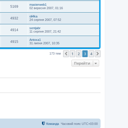
masterweb1
5169
02 вересня 2007, 01:16
oli4ka
4932
24 серпня 2007, 07:52
sentjabr
4914
11 серпня 2007, 21:42
Antoxa1
4915
31 липня 2007, 10:35
1
2
3
4
Поперед.
Далі
173 тем
Перейти
Команда
Часовий пояс
UTC+03:00