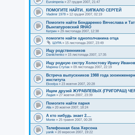
Euroimperia
»
27 грудня 2007, 21:47
ПОМОГИТЕ НАЙТИ._КИПКАЛО СЕРГЕЙ
Vladimir 1978
»
12 грудня 2007, 02:19
Помогите найти Бондаренко Вячеслава и Тат
Вынгапуровский ЯНАО
Катрин
»
29 листопада 2007, 12:38
помогите найти однополчанина отца
ШУРА
»
15 листопада 2007, 23:49
Ищу родственников
Danilchenko
»
15 листопада 2007, 17:35
Ищу родную сестру Холостову Ирину Ивано
Марина Ступак
»
09 листопада 2007, 22:19
Встреча выпускников 1988 года зооинженерн
института
Ekoolya
»
23 жовтня 2007, 20:28
Ищем друзей ЖУРАВЛЕВЫХ (ГРИГОРАШ) Ч
Лидия
»
27 жовтня 2007, 23:39
Помогите найти парня
Alla
»
20 жовтня 2007, 18:24
А кто нибудь знает 2....
Monte
»
25 травня 2007, 00:28
Телефонная база Херсона
yanik
»
20 вересня 2007, 19:22