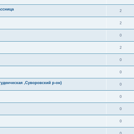
ассница
2
2
0
2
0
0
уденческая ,Суворовский р-он)
0
0
0
0
0