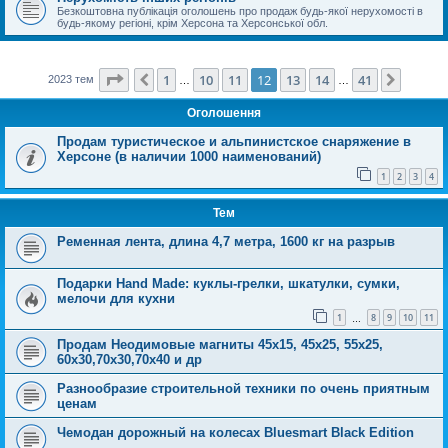
Безкоштовна публікація оголошень про продаж будь-якої нерухомості в
будь-якому регіоні, крім Херсона та Херсонської обл.
Сторінка
12
з
41
1
10
11
12
13
14
41
Поперед.
Далі
2023 тем
…
…
Оголошення
Продам туристическое и альпинистское снаряжение в
Херсоне (в наличии 1000 наименований)
1
2
3
4
Тем
Ременная лента, длина 4,7 метра, 1600 кг на разрыв
Подарки Hand Made: куклы-грелки, шкатулки, сумки,
мелочи для кухни
1
8
9
10
11
…
Продам Неодимовые магниты 45х15, 45х25, 55х25,
60х30,70х30,70х40 и др
Разнообразие строительной техники по очень приятным
ценам
Чемодан дорожный на колесах Bluesmart Black Edition