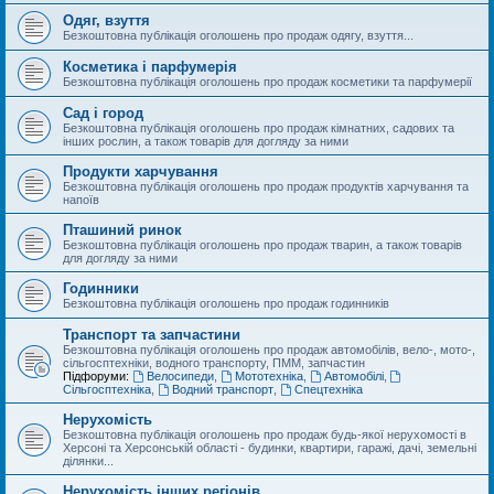
Одяг, взуття
Безкоштовна публікація оголошень про продаж одягу, взуття...
Косметика і парфумерія
Безкоштовна публікація оголошень про продаж косметики та парфумерії
Сад і город
Безкоштовна публікація оголошень про продаж кімнатних, садових та
інших рослин, а також товарів для догляду за ними
Продукти харчування
Безкоштовна публікація оголошень про продаж продуктів харчування та
напоїв
Пташиний ринок
Безкоштовна публікація оголошень про продаж тварин, а також товарів
для догляду за ними
Годинники
Безкоштовна публікація оголошень про продаж годинників
Транспорт та запчастини
Безкоштовна публікація оголошень про продаж автомобілів, вело-, мото-,
сільгосптехніки, водного транспорту, ПММ, запчастин
Підфоруми:
Велосипеди
,
Мототехніка
,
Автомобілі
,
Сільгосптехніка
,
Водний транспорт
,
Спецтехніка
Нерухомість
Безкоштовна публікація оголошень про продаж будь-якої нерухомості в
Херсоні та Херсонській області - будинки, квартири, гаражі, дачі, земельні
ділянки...
Нерухомість інших регіонів