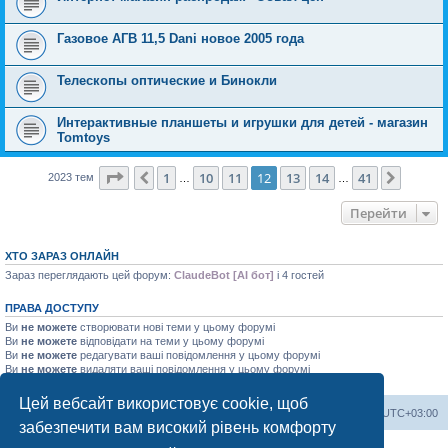
Газовое АГВ 11,5 Dani новое 2005 года
Телескопы оптические и Бинокли
Интерактивные планшеты и игрушки для детей - магазин
Tomtoys
Сторінка
12
з
41
1
10
11
12
13
14
41
Поперед.
Далі
2023 тем
…
…
Перейти
ХТО ЗАРАЗ ОНЛАЙН
Зараз переглядають цей форум:
ClaudeBot [AI бот]
і 4 гостей
ПРАВА ДОСТУПУ
Ви
не можете
створювати нові теми у цьому форумі
Ви
не можете
відповідати на теми у цьому форумі
Ви
не можете
редагувати ваші повідомлення у цьому форумі
Ви
не можете
видаляти ваші повідомлення у цьому форумі
Ви
не можете
додавати файли у цьому форумі
Цей вебсайт використовує cookie, щоб
Херсонський форум
Команда
Часовий пояс
UTC+03:00
забезпечити вам високий рівень комфорту