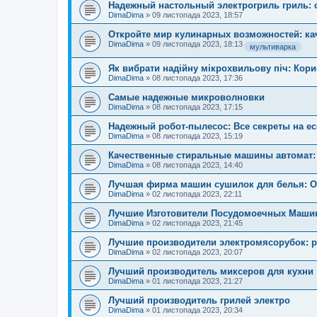
Надежный настольный электрогриль гриль: о
DimaDima
»
09 листопада 2023, 18:57
Откройте мир кулинарных возможностей: ка
DimaDima
»
09 листопада 2023, 18:13
мультиварка
Як вибрати надійну мікрохвильову піч: Кори
DimaDima
»
08 листопада 2023, 17:36
Самые надежные микроволновки
DimaDima
»
08 листопада 2023, 17:15
Надежный робот-пылесос: Все секреты на e
DimaDima
»
08 листопада 2023, 15:19
Качественные стиральные машины автомат: М
DimaDima
»
08 листопада 2023, 14:40
Лучшая фирма машин сушилок для белья: От
DimaDima
»
02 листопада 2023, 22:11
Лучшие Изготовители Посудомоечных Машин
DimaDima
»
02 листопада 2023, 21:45
Лучшие производители электромясорубок: р
DimaDima
»
02 листопада 2023, 20:07
Лучший производитель миксеров для кухни
DimaDima
»
01 листопада 2023, 21:27
Лучший производитель грилей электро
DimaDima
»
01 листопада 2023, 20:34