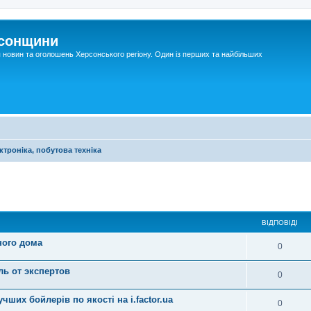
рсонщини
я новин та оголошень Херсонського регіону. Один із перших та найбільших
ктроніка, побутова техніка
ВІДПОВІДІ
ного дома
0
ль от экспертов
0
ших бойлерів по якості на i.factor.ua
0