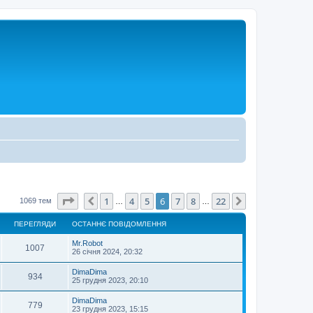
Сторінка
6
з
22
1
4
5
6
7
8
22
Поперед.
Далі
1069 тем
…
…
ПЕРЕГЛЯДИ
ОСТАННЄ ПОВІДОМЛЕННЯ
Mr.Robot
1007
26 січня 2024, 20:32
DimaDima
934
25 грудня 2023, 20:10
DimaDima
779
23 грудня 2023, 15:15