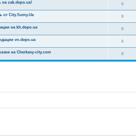
на zak.depo.ua!
0
 от City.Sumy.Ua
0
ции на kh.depo.ua
0
дации vn.depo.ua
0
зки на Cherkasy-city.com
0