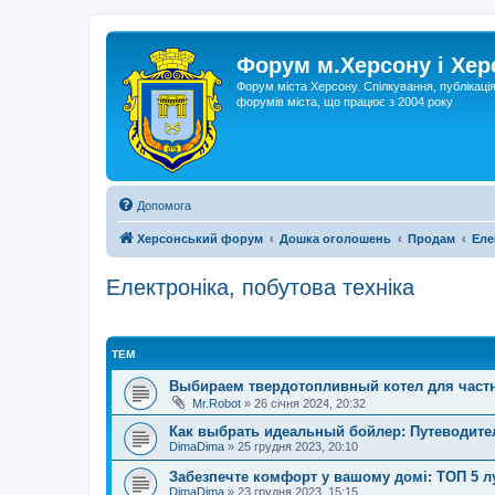
Форум м.Херсону і Хе
Форум міста Херсону. Спілкування, публікаці
форумів міста, що працює з 2004 року
Допомога
Херсонський форум
Дошка оголошень
Продам
Еле
Електроніка, побутова техніка
ТЕМ
Выбираем твердотопливный котел для част
Mr.Robot
»
26 січня 2024, 20:32
Как выбрать идеальный бойлер: Путеводите
DimaDima
»
25 грудня 2023, 20:10
Забезпечте комфорт у вашому домі: ТОП 5 луч
DimaDima
»
23 грудня 2023, 15:15