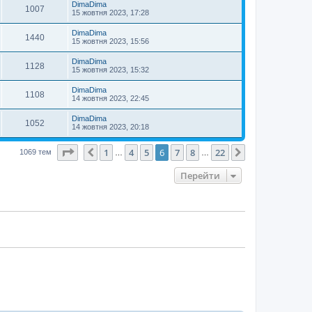
DimaDima
1007
15 жовтня 2023, 17:28
DimaDima
1440
15 жовтня 2023, 15:56
DimaDima
1128
15 жовтня 2023, 15:32
DimaDima
1108
14 жовтня 2023, 22:45
DimaDima
1052
14 жовтня 2023, 20:18
Сторінка
6
з
22
1
4
5
6
7
8
22
Поперед.
Далі
1069 тем
…
…
Перейти