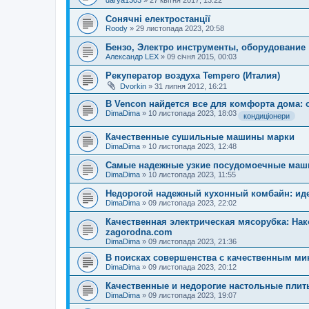
darya1303
»
27 квітня 2017, 13:22
Сонячні електростанції
Roody
»
29 листопада 2023, 20:58
Бензо, Электро инструменты, оборудование
Александр LEX
»
09 січня 2015, 00:03
Рекуператор воздуха Tempero (Италия)
Dvorkin
»
31 липня 2012, 16:21
В Vencon найдется все для комфорта дома: 
DimaDima
»
10 листопада 2023, 18:03
кондиціонери
Качественные сушильные машины марки
DimaDima
»
10 листопада 2023, 12:48
Самые надежные узкие посудомоечные ма
DimaDima
»
10 листопада 2023, 11:55
Недорогой надежный кухонный комбайн: ид
DimaDima
»
09 листопада 2023, 22:02
Качественная электрическая мясорубка: На
zagorodna.com
DimaDima
»
09 листопада 2023, 21:36
В поисках совершенства с качественным ми
DimaDima
»
09 листопада 2023, 20:12
Качественные и недорогие настольные плит
DimaDima
»
09 листопада 2023, 19:07