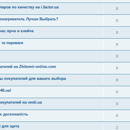
еров по качеству на i.factor.ua
0
донагреватель Лучше Выбрать?
0
нес ярче и клейче
0
 та переваги
0
0
елей на Zhitomir-online.com
0
вы покупателей для вашего выбора
0
48.ua!
0
купателей на vesti.ua
0
є досконалість
0
ё для щита
2