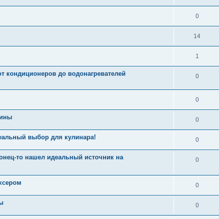
0
14
1
от кондиционеров до водонагревателей
0
0
шины
0
еальный выбор для кулинара!
0
конец-то нашел идеальный источник на
0
ксером
0
ы
0