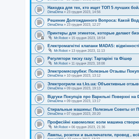
Находка для тех, кто ищет ТОП 5 лучших бойл
DimaDima
»
23 грудня 2023, 14:56
Решение Долгожданного Вопроса: Какой Во
DimaDima
»
23 грудня 2023, 12:27
Принтеры для этикеток, которые делают биз
Mr.Robot
»
15 грудня 2023, 18:54
Електромагнітні клапани MADAS: відмінності
Mr.Robot
»
13 грудня 2023, 11:13
Регулятори тиску газу: Тартаріні та Фішер
Mr.Robot
»
11 грудня 2023, 18:08
Электромясорубки: Полезные Отзывы Покупат
DimaDima
»
10 грудня 2023, 13:12
Электрогрили на t.ks.ua: Объективные отзы
DimaDima
»
09 грудня 2023, 19:13
Відгуки Покупців про Варильні Поверхні на 0
DimaDima
»
09 грудня 2023, 13:17
Стиральные машины: Полезные Советы от По
DimaDima
»
07 грудня 2023, 20:20
Професійні кавомолки: коли машина створю
Mr.Robot
»
06 грудня 2023, 21:36
Лампы, розетки и выключатели, провод , вс