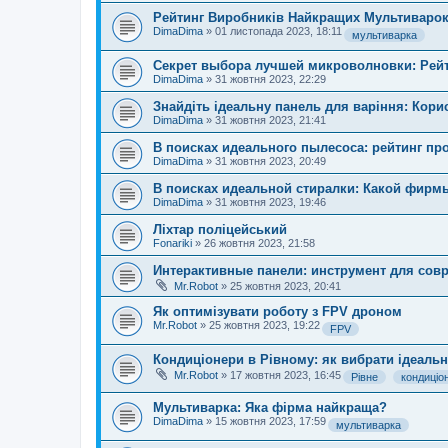
Рейтинг Виробників Найкращих Мультиварок 
DimaDima
»
01 листопада 2023, 18:11
мультиварка
Секрет выбора лучшей микроволновки: Рейт
DimaDima
»
31 жовтня 2023, 22:29
Знайдіть ідеальну панель для варіння: Корисн
DimaDima
»
31 жовтня 2023, 21:41
В поисках идеального пылесоса: рейтинг про
DimaDima
»
31 жовтня 2023, 20:49
В поисках идеальной стиралки: Какой фирм
DimaDima
»
31 жовтня 2023, 19:46
Ліхтар поліцейський
Fonariki
»
26 жовтня 2023, 21:58
Интерактивные панели: инструмент для сов
Mr.Robot
»
25 жовтня 2023, 20:41
Як оптимізувати роботу з FPV дроном
Mr.Robot
»
25 жовтня 2023, 19:22
FPV
Кондиціонери в Рівному: як вибрати ідеаль
Mr.Robot
»
17 жовтня 2023, 16:45
Рівне
кондиціо
Мультиварка: Яка фірма найкраща?
DimaDima
»
15 жовтня 2023, 17:59
мультиварка