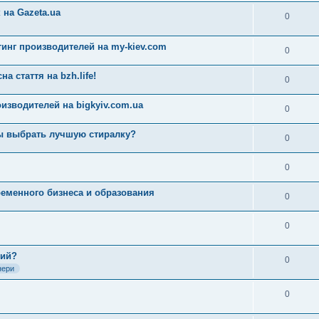
на Gazeta.ua
0
инг производителей на my-kiev.com
0
а стаття на bzh.life!
0
изводителей на bigkyiv.com.ua
0
ы выбрать лучшую стиралку?
0
0
ременного бизнеса и образования
0
0
ний?
0
нери
0