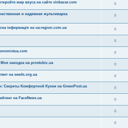
ткройте мир вкуса на сайте vinbazar.com
0
чественная и надежная мультиварка
0
сна інформація на ua-region.com.ua
0
0
conomistua.com
0
оя находка на prostobiz.ua
0
вет на seeds.org.ua
0
: Секреты Комфортной Кухни на GreenPost.ua
0
ейтинг на FaceNews.ua
0
0
0