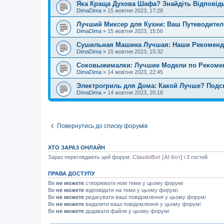
Яка Краща Духова Шафа? Знайдіть Відповідь 
DimaDima
»
15 жовтня 2023, 17:28
Лучший Миксер для Кухни: Ваш Путеводитель
DimaDima
»
15 жовтня 2023, 15:56
Сушильная Машина Лучшая: Наши Рекоменда
DimaDima
»
15 жовтня 2023, 15:32
Соковыжималки: Лучшие Модели по Рекомен
DimaDima
»
14 жовтня 2023, 22:45
Электрогриль для Дома: Какой Лучше? Подска
DimaDima
»
14 жовтня 2023, 20:18
Повернутись до списку форумів
ХТО ЗАРАЗ ОНЛАЙН
Зараз переглядають цей форум:
ClaudeBot [AI бот]
і 3 гостей
ПРАВА ДОСТУПУ
Ви
не можете
створювати нові теми у цьому форумі
Ви
не можете
відповідати на теми у цьому форумі
Ви
не можете
редагувати ваші повідомлення у цьому форумі
Ви
не можете
видаляти ваші повідомлення у цьому форумі
Ви
не можете
додавати файли у цьому форумі