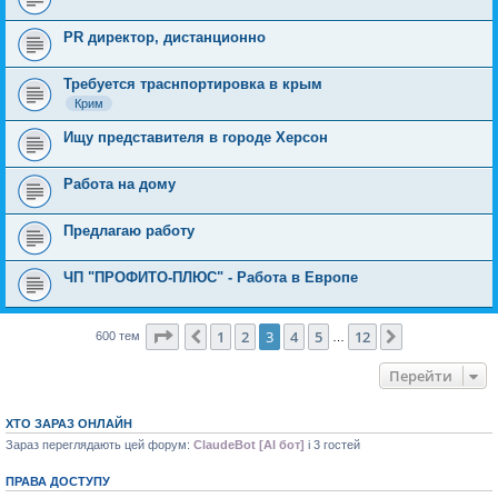
PR директор, дистанционно
Требуется траснпортировка в крым
Крим
Ищу представителя в городе Херсон
Работа на дому
Предлагаю работу
ЧП "ПРОФИТО-ПЛЮС" - Работа в Европе
Сторінка
3
з
12
1
2
3
4
5
12
Поперед.
Далі
600 тем
…
Перейти
ХТО ЗАРАЗ ОНЛАЙН
Зараз переглядають цей форум:
ClaudeBot [AI бот]
і 3 гостей
ПРАВА ДОСТУПУ