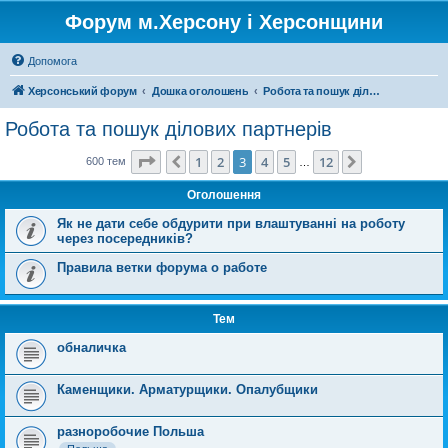
Форум м.Херсону і Херсонщини
Допомога
Херсонський форум
Дошка оголошень
Робота та пошук ділових партнерів
Робота та пошук ділових партнерів
Сторінка
3
з
12
1
2
3
4
5
12
Поперед.
Далі
600 тем
…
Оголошення
Як не дати себе обдурити при влаштуванні на роботу
через посередників?
Правила ветки форума о работе
Тем
обналичка
Каменщики. Арматурщики. Опалубщики
разноробочие Польша