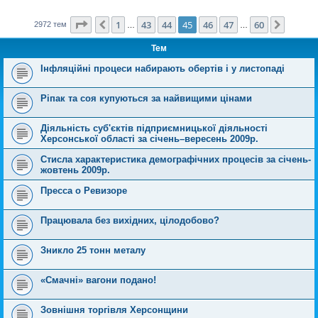
Сторінка
45
з
60
1
43
44
45
46
47
60
Поперед.
Далі
2972 тем
…
…
Тем
Інфляційні процеси набирають обертів і у листопаді
Ріпак та соя купуються за найвищими цінами
Діяльність суб'єктів підприємницької діяльності
Херсонської області за січень–вересень 2009р.
Стисла характеристика демографічних процесів за січень-
жовтень 2009р.
Пресса о Ревизоре
Працювала без вихідних, цілодобово?
Зникло 25 тонн металу
«Смачні» вагони подано!
Зовнішня торгівля Херсонщини