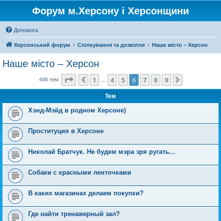
Форум м.Херсону і Херсонщини
Допомога
Херсонський форум
Спілкування та дозвілля
Наше місто – Херсон
Наше місто – Херсон
Сторінка
6
з
9
1
4
5
6
7
8
9
Поперед.
Далі
448 тем
…
Тем
Хэнд-Мэйд в родном Херсоне)
Проституция в Херсоне
Николай Братчук. Не будем мэра зря ругать...
Собаки с красными ленточками
В каких магазинах делаем покупки?
Где найти тренажерный зал?