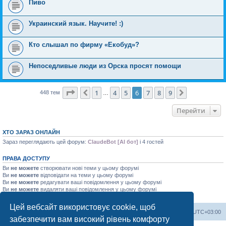
Пиво
Украинский язык. Научите! :)
Кто слышал по фирму «Екобуд»?
Непоседливые люди из Орска просят помощи
Сторінка
6
з
9
1
4
5
6
7
8
9
Поперед.
Далі
448 тем
…
Перейти
ХТО ЗАРАЗ ОНЛАЙН
Зараз переглядають цей форум:
ClaudeBot [AI бот]
і 4 гостей
ПРАВА ДОСТУПУ
Ви
не можете
створювати нові теми у цьому форумі
Ви
не можете
відповідати на теми у цьому форумі
Ви
не можете
редагувати ваші повідомлення у цьому форумі
Ви
не можете
видаляти ваші повідомлення у цьому форумі
Ви
не можете
додавати файли у цьому форумі
Цей вебсайт використовує cookie, щоб
Херсонський форум
Команда
Часовий пояс
UTC+03:00
забезпечити вам високий рівень комфорту