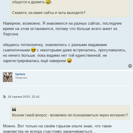
общатся и дружить
)
Скажите, на какие сайты и чаты выходите?
Наверное, возможно. Я знакомился на разных сайтах, последнее
время на этом остановился, потому что больше всего анкет из
Херсона
общаюсь потихонечку, знакомлюсь с разными мадамами
сымпатичными
с некоторыми даже встречались, прогуливались,
но ничего больше. пока видимо нет той единственной, не
зарегистрировалась ещё наверное
hartsiz
Новачок
П
18 серпня 2015, 22:41
о
в
і
д
о
Возник такой вопрос - возможно ли познакомиться через интернет?
м
л
е
Можно. Вот только на своём горьком опыте знаю, что такие
н
знакомства не всегда счастливо заканчиваються...
н