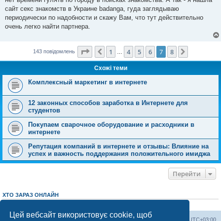
д
о
сайт секс знакомств в Украине badanga, гуда заглядываю
м
периодически по надобности и скажу Вам, что тут действительно
л
е
очень легко найти партнера.
н
н
я
Сторінка
7
з
8
1
4
5
6
7
8
Поперед.
Далі
143 повідомлень
…
Схожі теми
Комплексный маркетинг в интернете
12 законных способов заработка в Интернете для
студентов
Покупаем сварочное оборудование и расходники в
интернете
Репутация компаний в интернете и отзывы: Влияние на
успех и важность поддержания положительного имиджа
Перейти
ХТО ЗАРАЗ ОНЛАЙН
Зараз переглядають цей форум:
ClaudeBot [AI бот]
і 1 гість
Цей вебсайт використовує cookie, щоб
Херсонський форум
Команда
Часовий пояс
UTC+03:00