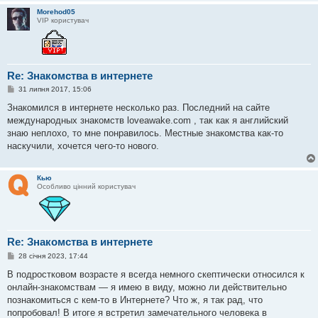
л
Morehod05
е
VIP користувач
н
н
я
Re: Знакомства в интернете
П
31 липня 2017, 15:06
о
в
Знакомился в интернете несколько раз. Последний на сайте
і
международных знакомств loveawake.com , так как я английский
д
о
знаю неплохо, то мне понравилось. Местные знакомства как-то
м
наскучили, хочется чего-то нового.
л
е
н
н
Кью
я
Особливо цінний користувач
Re: Знакомства в интернете
П
28 січня 2023, 17:44
о
в
В подростковом возрасте я всегда немного скептически относился к
і
онлайн-знакомствам — я имею в виду, можно ли действительно
д
о
познакомиться с кем-то в Интернете? Что ж, я так рад, что
м
попробовал! В итоге я встретил замечательного человека в
л