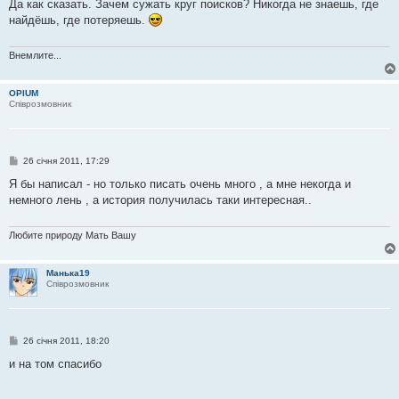
в
Да как сказать. Зачем сужать круг поисков? Никогда не знаешь, где
і
найдёшь, где потеряешь.
д
о
м
л
Внемлите...
е
н
н
OPIUM
я
Співрозмовник
П
26 січня 2011, 17:29
о
в
Я бы написал - но только писать очень много , а мне некогда и
і
немного лень , а история получилась таки интересная..
д
о
м
л
Любите природу Мать Вашу
е
н
н
Манька19
я
Співрозмовник
П
26 січня 2011, 18:20
о
в
и на том спасибо
і
д
о