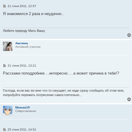
П
21 січня 2011, 12:57
о
в
Я знакомился 2 раза и неудачно..
і
д
о
м
л
Любите природу Мать Вашу
е
н
н
Авелина
я
Активний учасник
П
21 січня 2011, 13:21
о
в
Расскажи поподробнее....интересно.....а может причина в тебе!?
і
д
о
м
л
Господа, если вас во мне что-то смущает, не надо сразу сообщать об этом мне,
е
попробуйте пережить потрясение самостоятельно...
н
н
я
Манька19
Співрозмовник
П
25 січня 2011, 14:51