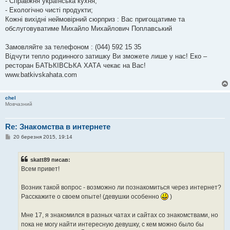
- Справжня українська кухня;
н
я
- Екологічно чисті продукти;
Кожні вихідні неймовірний сюрприз : Вас пригощатиме та
обслуговуватиме Михайло Михайлович Поплавський
Замовляйте за телефоном : (044) 592 15 35
Відчути тепло родинного затишку Ви зможете лише у нас! Еко –
ресторан БАТЬКІВСЬКА ХАТА чекає на Вас!
www.batkivskahata.com
chel
Мовчазний
Re: Знакомства в интернете
П
20 березня 2015, 19:14
о
в
і
skatt89 писав:
д
о
Всем привет!
м
л
е
Возник такой вопрос - возможно ли познакомиться через интернет?
н
Расскажите о своем опыте! (девушки особенно
)
н
я
Мне 17, я знакомился в разных чатах и сайтах со знакомствами, но
пока не могу найти интересную девушку, с кем можно было бы