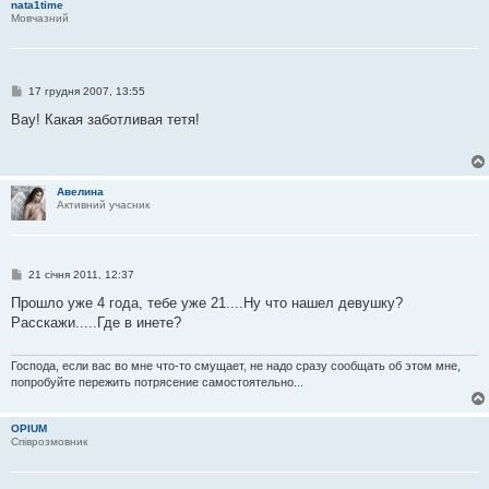
nata1time
Мовчазний
П
17 грудня 2007, 13:55
о
в
Вау! Какая заботливая тетя!
і
д
о
м
л
Авелина
е
Активний учасник
н
н
я
П
21 січня 2011, 12:37
о
в
Прошло уже 4 года, тебе уже 21....Ну что нашел девушку?
і
Расскажи.....Где в инете?
д
о
м
л
Господа, если вас во мне что-то смущает, не надо сразу сообщать об этом мне,
е
попробуйте пережить потрясение самостоятельно...
н
н
я
OPIUM
Співрозмовник