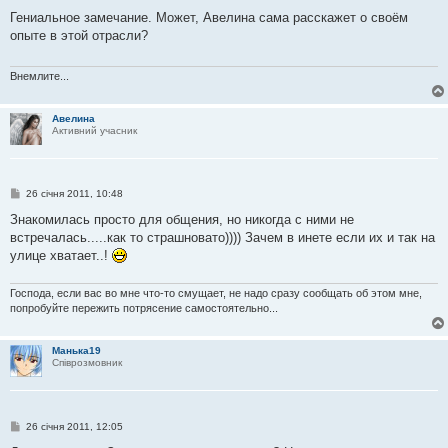
о
в
Гениальное замечание. Может, Авелина сама расскажет о своём
і
опыте в этой отрасли?
д
о
м
л
Внемлите...
е
н
н
Авелина
я
Активний учасник
П
26 січня 2011, 10:48
о
в
Знакомилась просто для общения, но никогда с ними не
і
встречалась.....как то страшновато)))) Зачем в инете если их и так на
д
о
улице хватает..!
м
л
е
Господа, если вас во мне что-то смущает, не надо сразу сообщать об этом мне,
н
попробуйте пережить потрясение самостоятельно...
н
я
Манька19
Співрозмовник
П
26 січня 2011, 12:05
о