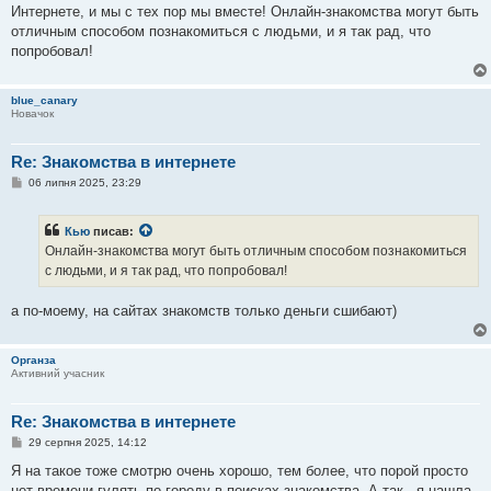
е
Интернете, и мы с тех пор мы вместе! Онлайн-знакомства могут быть
н
отличным способом познакомиться с людьми, и я так рад, что
н
я
попробовал!
blue_canary
Новачок
Re: Знакомства в интернете
П
06 липня 2025, 23:29
о
в
і
Кью
писав:
д
о
Онлайн-знакомства могут быть отличным способом познакомиться
м
с людьми, и я так рад, что попробовал!
л
е
н
а по-моему, на сайтах знакомств только деньги сшибают)
н
я
Органза
Активний учасник
Re: Знакомства в интернете
П
29 серпня 2025, 14:12
о
в
Я на такое тоже смотрю очень хорошо, тем более, что порой просто
і
нет времени гулять по городу в поисках знакомства. А так - я нашла