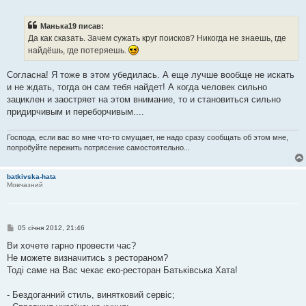
о
в
і
Манька19 писав:
д
о
Да как сказать. Зачем сужать круг поисков? Никогда не знаешь, где
м
найдёшь, где потеряешь.
л
е
н
Согласна! Я тоже в этом убедилась. А еще лучше вообще не искать
н
я
и не ждать, тогда он сам тебя найдет! А когда человек сильно
зациклен и заостряет на этом внимание, то и становиться сильно
придирчивым и переборчивым....
Господа, если вас во мне что-то смущает, не надо сразу сообщать об этом мне,
попробуйте пережить потрясение самостоятельно...
batkivska-hata
Мовчазний
П
05 січня 2012, 21:46
о
в
Ви хочете гарно провести час?
і
Не можете визначитись з рестораном?
д
о
Тоді саме на Вас чекає еко-ресторан Батьківська Хата!
м
л
е
- Бездоганний стиль, винятковий сервіс;
н