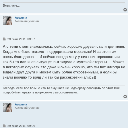
м
л
Внемлите...
е
н
н
Авелина
я
Активний учасник
П
29 січня 2011, 09:07
о
в
А с теми с кем знакомилась, сейчас хорошие друзья стали для меня.
і
Когда мне было тяжело - поддерживали морально! И за это я им
д
о
очень благодарна.... И сейчас всегда могу у них поинтересоваться
м
как бы та или иная ситуация выглядела с мужской стороны.... Может
л
е
в некоторых случаях это даже и очень хорошо, что мы вот никогда не
н
видели друг друга и можем быть более откровенными, а если бы
н
я
знали воочию то вряд ли так бы рассекретничались))
Господа, если вас во мне что-то смущает, не надо сразу сообщать об этом мне,
попробуйте пережить потрясение самостоятельно...
Авелина
Активний учасник
П
29 січня 2011, 09:09