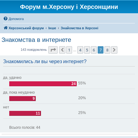
Форум м.Херсону і Херсонщини
Допомога
Херсонський форум
Інше
Знайомства в Херсоні
Знакомства в интернете
Сторінка
7
з
8
1
4
5
6
7
8
Поперед.
Далі
143 повідомлень
…
Знакомились ли вы через интернет?
да, удачно
55%
24
да, пока неудачно
20%
9
нет
25%
11
Всього голосів:
44