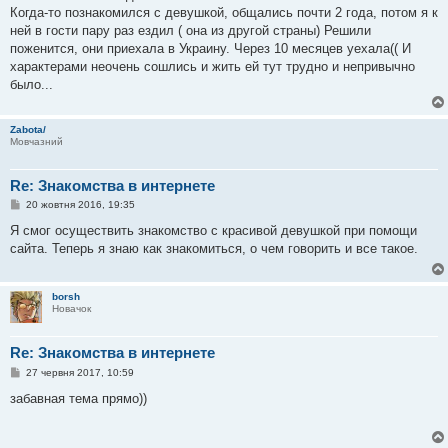
я
Когда-то познакомился с девушкой, общались почти 2 года, потом я к
ней в гости пару раз ездил ( она из другой страны) Решили
поженится, они приехала в Украину. Через 10 месяцев уехала(( И
характерами неочень сошлись и жить ей тут трудно и непривычно
было...
Zabota/
Мовчазний
Re: Знакомства в интернете
П
20 жовтня 2016, 19:35
о
в
Я смог осуществить знакомство с красивой девушкой при помощи
і
сайта. Теперь я знаю как знакомиться, о чем говорить и все такое.
д
о
м
л
borsh
е
Новачок
н
н
я
Re: Знакомства в интернете
П
27 червня 2017, 10:59
о
в
забавная тема прямо))
і
д
о
м