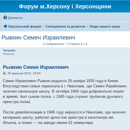
Форум м.Херсону і Херсонщини
Допомога
Херсонський форум
Спілкування та дозвілля
Люди нашого краю
Рывкин Семен Израилевич
2 повідомлень • Сторінка
1
з
1
Yaroslav
Новачок
Рывкин Семен Израилевич
П
25 вересня 2012, 15:03
о
в
Семен Израилевич Рывкин родился 29 ноября 1930 года в Киеве.
і
Впоследствии семья переехала в г. Николаев, где Семен Израйлевич
д
о
окончил начальную школу. В октябре 1944 года добровольно пошел
м
в армию, был сыном полка, с 1945 года служил трубачом духового
л
е
оркестра полка.
н
н
я
После демобилизации в 1946 году вернулся в Николаев, где окончил
вечернюю школу, работал артистом оркестра в кинотеатре им.
Ильича, а позже — на заводе имени 61 коммунара.