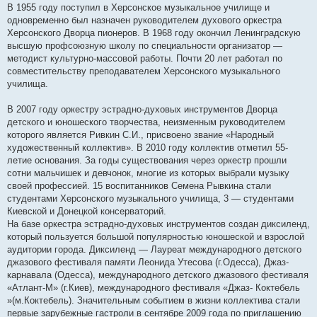
В 1955 году поступил в Херсонское музыкальное училище и
одновременно был назначен руководителем духового оркестра
Херсонского Дворца пионеров. В 1968 году окончил Ленинградскую
высшую профсоюзную школу по специальности организатор —
методист культурно-массовой работы. Почти 20 лет работал по
совместительству преподавателем Херсонского музыкального
училища.
В 2007 году оркестру эстрадно-духовых инструментов Дворца
детского и юношеского творчества, неизменным руководителем
которого является Ривкин С.И., присвоено звание «Народный
художественный коллектив». В 2010 году коллектив отметил 55-
летие основания. За годы существования через оркестр прошли
сотни мальчишек и девчонок, многие из которых выбрали музыку
своей профессией. 15 воспитанников Семена Рывкина стали
студентами Херсонского музыкального училища, 3 — студентами
Киевской и Донецкой консерваторий.
На базе оркестра эстрадно-духовых инструментов создан диксиленд,
который пользуется большой популярностью юношеской и взрослой
аудитории города. Диксиленд — Лауреат международного детского
джазового фестиваля памяти Леонида Утесова (г.Одесса), Джаз-
карнавала (Одесса), международного детского джазового фестиваля
«Атлант-М» (г.Киев), международного фестиваля «Джаз- Коктебель
»(м.Коктебель). Значительным событием в жизни коллектива стали
первые зарубежные гастроли в сентябре 2009 года по приглашению