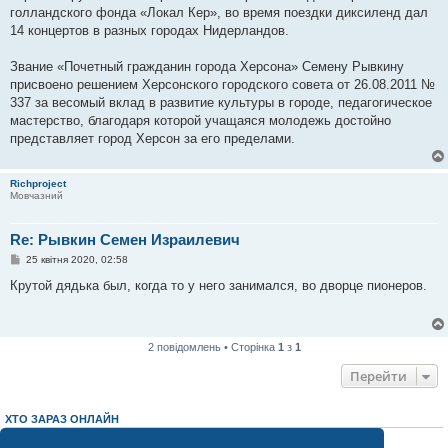
голландского фонда «Локал Кер», во время поездки диксиленд дал
14 концертов в разных городах Нидерландов.
Звание «Почетный гражданин города Херсона» Семену Рывкину
присвоено решением Херсонского городского совета от 26.08.2011 №
337 за весомый вклад в развитие культуры в городе, педагогическое
мастерство, благодаря которой учащаяся молодежь достойно
представляет город Херсон за его пределами.
Richproject
Мовчазний
Re: Рывкин Семен Израилевич
П
25 квітня 2020, 02:58
о
в
Крутой дядька был, когда то у него занимался, во дворце пионеров.
і
д
о
м
л
2 повідомлень • Сторінка
1
з
1
е
н
Перейти
н
я
ХТО ЗАРАЗ ОНЛАЙН
Зараз переглядають цей форум:
ClaudeBot [AI бот]
і 1 гість