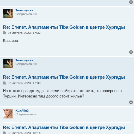
Tormozyaka
Співрозмовник
Re: Египет. Апартаменты Tiba Golden в центре Хургады
П
06 лютого 2023, 17:32
о
в
Красиво
і
д
о
м
л
Tormozyaka
е
Співрозмовник
н
н
я
Re: Египет. Апартаменты Tiba Golden в центре Хургады
П
06 лютого 2023, 17:33
о
в
На отдых правда туда.. а если выбирать где жить, то наверное в
і
Турции. Интересно там дорого стоит жилье?
д
о
м
л
KuxAlin2
е
Співрозмовник
н
н
я
Re: Египет. Апартаменты Tiba Golden в центре Хургады
П
08 лютого 2023, 18:16