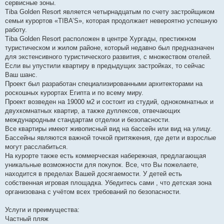
сервисные зоны.
Tiba Golden Resort является четырнадцатым по счету застройщиком
семьи курортов «TIBA’S», которая продолжает невероятно успешную
работу.
Tiba Golden Resort расположен в центре Хургады, престижном
туристическом и жилом районе, который недавно был предназначен
для экстенсивного туристического развития, с множеством отелей.
Если вы упустили квартиру в предыдущих застройках, то сейчас
Ваш шанс.
Проект был разработан специализированными архитекторами на
роскошных курортах Египта и по всему миру.
Проект возведен на 19000 м2 и состоит из студий, однокомнатных и
двухкомнатных квартир, а также дуплексов, отвечающих
международным стандартам отделки и безопасности.
Все квартиры имеют живописный вид на бассейн или вид на улицу.
Бассейны являются важной точкой притяжения, где дети и взрослые
могут расслабиться.
На курорте также есть коммерческая набережная, предлагающая
уникальные возможности для покупок. Все, что Вы пожелаете,
находится в пределах Вашей досягаемости. У детей есть
собственная игровая площадка. Убедитесь сами , что детская зона
организована с учётом всех требований по безопасности.
Услуги и преимущества:
Частный пляж