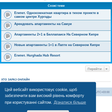
я
Схожі теми
Египет. Однокомнатная квартира в тихом проекте в
самом центре Хургады
Арендовать апартаменты на Самуи
Апартаменты 2+1 в Беллапаисе На Северном Кипре
Новые апартаменты 1+1 в Лапте на Северном Кипре
Египет. Hurghada Hub Resort
Перейти
ХТО ЗАРАЗ ОНЛАЙН
Зараз переглядають цей форум:
ClaudeBot [AI бот]
і 4 гостей
Цей вебсайт використовує cookie, щоб
Херсонський форум
Команда
Часовий пояс
UTC+03:00
забезпечити вам високий рівень комфорту
Працює на phpBB® Forum Software © phpBB Limited
при користуванні сайтом.
Дізнатися більше
Конфіденційність
|
Умови