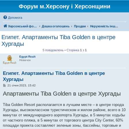
Форум м.Херсону і Херсонщини
Допомога
Херсонський форум
Дошка оголошень
Продам
Нерухомість інших регіонів
Египет. Апартаменты Tiba Golden в центре
Хургады
5 повідомлень • Сторінка
1
з
1
Egypt Realt
Новачок
Египет. Апартаменты Tiba Golden в центре
Хургады
П
21 січня 2023, 15:42
о
Апартаменты Tiba Golden в центре Хургады
в
і
д
о
Tiba Golden Resort располагается в лучшем месте – в центре города
м
Хургады, высококлассном туристическом и жилом районе, всего в 10
л
е
минутах от международного аэропорта Хургады, в 5 минутах ходьбы
н
от частного пляжа, в 5 минутах от торгового центра City Center, 60%
н
я
площади проекта составляют зеленые зоны, бассейны, торговые и