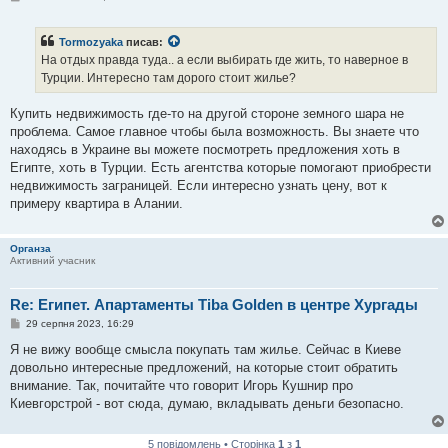
о
в
і
Tormozyaka
писав:
д
о
На отдых правда туда.. а если выбирать где жить, то наверное в
м
Турции. Интересно там дорого стоит жилье?
л
е
н
Купить недвижимость где-то на другой стороне земного шара не
н
я
проблема. Самое главное чтобы была возможность. Вы знаете что
находясь в Украине вы можете посмотреть предложения хоть в
Египте, хоть в Турции. Есть агентства которые помогают приобрести
недвижимость заграницей. Если интересно узнать цену, вот к
примеру квартира в Алании.
Органза
Активний учасник
Re: Египет. Апартаменты Tiba Golden в центре Хургады
П
29 серпня 2023, 16:29
о
в
Я не вижу вообще смысла покупать там жилье. Сейчас в Киеве
і
довольно интересные предложений, на которые стоит обратить
д
о
внимание. Так, почитайте что говорит Игорь Кушнир про
м
Киевгорстрой - вот сюда, думаю, вкладывать деньги безопасно.
л
е
н
н
5 повідомлень • Сторінка
1
з
1