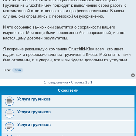
н
я
Грузчики из Gruzchiki-Kiev подходят к выполнению своей работы с
максимальной ответственностью и профессионализмом. В моем
случае, они справились с перевозкой безукоризненно.
И что особенно важно - они заботятся о сохранности вашего
имущества. Мои вещи были перевезены без повреждений, и я по-
настоящему доволен результатом.
Я искренне рекомендую компанию Gruzchiki-Kiev всем, кто ищет
надежных и профессиональных грузчиков в Киеве. Мой опыт с ними
был отличным, и я уверен, что и вы будете довольны их услугами.
Теги:
Київ
1 повідомлення • Сторінка
1
з
1
Схожі теми
Услуги грузчиков
Услуги грузчиков
Услуги грузчиков