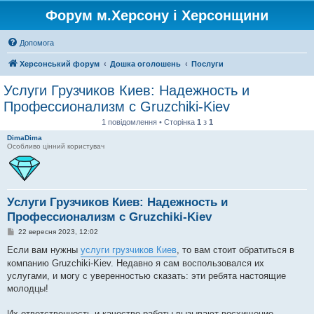
Форум м.Херсону і Херсонщини
Допомога
Херсонський форум
Дошка оголошень
Послуги
Услуги Грузчиков Киев: Надежность и
Профессионализм с Gruzchiki-Kiev
1 повідомлення • Сторінка
1
з
1
DimaDima
Особливо цінний користувач
Услуги Грузчиков Киев: Надежность и
Профессионализм с Gruzchiki-Kiev
П
22 вересня 2023, 12:02
о
в
Если вам нужны
услуги грузчиков Киев
, то вам стоит обратиться в
і
компанию Gruzchiki-Kiev. Недавно я сам воспользовался их
д
о
услугами, и могу с уверенностью сказать: эти ребята настоящие
м
молодцы!
л
е
н
Их ответственность и качество работы вызывают восхищение.