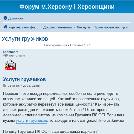
Форум м.Херсону і Херсонщини
Допомога
Херсонський форум
Дошка оголошень
Послуги
Транспортні послуги
Услуги грузчиков
1 повідомлення • Сторінка
1
з
1
acontinent
VIP користувач
Услуги грузчиков
П
01 серпня 2024, 11:55
о
в
Переезд – это всегда переживание, особенно если речь идет о
і
огромном количестве вещей. Как найти проверенных грузчиков,
д
о
которые аккуратно перевезут все ваши ценности? Как избежать
м
лишних расходов и сохранить спокойствие? Ответ прост –
л
е
доверьтесь специалистам из компании Грузчики ПЛЮС! Если вам
н
нужны
услуги грузчиков
, то заходите на сайт gruzchiki-plus.kiev.ua
н
я
Почему Грузчики ПЛЮС – ваш идеальный вариант?