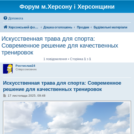
Форум м.Херсону і Херсонщини
Допомога
Херсонський форум
Дошка оголошень
Продам
Будівельні матеріали
Искусственная трава для спорта:
Современное решение для качественных
тренировок
1 повідомлення • Сторінка
1
з
1
Ростислав24
Співрозмовник
Искусственная трава для спорта: Современное
решение для качественных тренировок
П
17 листопада 2025, 09:48
о
в
і
д
о
м
л
е
н
н