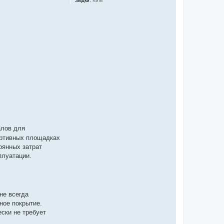
Звідки:
Київ
алов для
портивных площадках
оянных затрат
плуатации.
не всегда
ное покрытие.
ски не требует