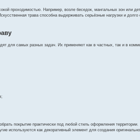
сокой проходимостью. Например, возле беседок, мангальных зон или д
Искусственная трава способна выдерживать серьёзные нагрузки и долго
раву
ят для самых разных задач. Их применяют как в частных, так и в комм
в;
добрать покрытие практически под любой стиль оформления территории.
угие используются как декоративный элемент для создания оригинально