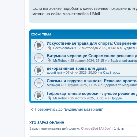
Если вы хотите подобрать качественное покрытие для 
можно на сайте маркетплейса UMall.
СХОЖІ ТЕМИ
Искусственная трава для спорта: Современ
Ростислав24
»
17 листопада 2025, 09:48
» в
Будівель
Битумная черепица: Современное решение д
Mr.Robot
»
28 травня 2024, 15:15
» в
Будівельні матер
декоративная трава для дома
acontinent
»
07 січня 2025, 20:00
» в
Сад і город
Спазмы и вздутие в животе. Решение просто
Malawyn
»
05 грудня 2025, 17:15
» в
Здоров'я та медицин
Гофрокартонные коробки - лучшее решение 
Mr.Robot
»
25 лютого 2025, 00:21
» в
Продам
Повернутись до “Будівельні матеріали”
ХТО ЗАРАЗ ОНЛАЙН
Зараз переглядають цей форум:
ClaudeBot [AI бот]
і 1 гість