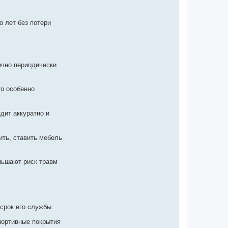
о лет без потери
очно периодически
то особенно
дит аккуратно и
ть, ставить мебель
ньшают риск травм
срок его службы.
портивные покрытия