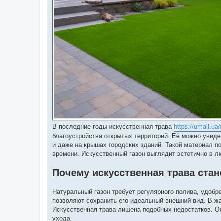
н
я
В последние годы искусственная трава
https://umall.ua
благоустройства открытых территорий. Её можно увиде
и даже на крышах городских зданий. Такой материал по
времени. Искусственный газон выглядит эстетично в л
Почему искусственная трава стан
Натуральный газон требует регулярного полива, удобре
позволяют сохранить его идеальный внешний вид. В жа
Искусственная трава лишена подобных недостатков. Он
ухода.