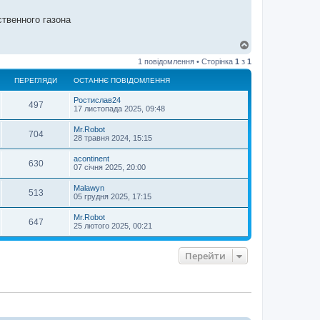
твенного газона
Д
о
1 повідомлення • Сторінка
1
з
1
г
о
ПЕРЕГЛЯДИ
ОСТАННЄ ПОВІДОМЛЕННЯ
р
и
Ростислав24
497
17 листопада 2025, 09:48
Mr.Robot
704
28 травня 2024, 15:15
acontinent
630
07 січня 2025, 20:00
Malawyn
513
05 грудня 2025, 17:15
Mr.Robot
647
25 лютого 2025, 00:21
Перейти