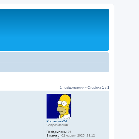
1 повідомлення • Сторінка
1
з
1
Ростислав24
Співрозмовник
Повідомлень:
26
З нами з:
02 червня 2025, 23:12