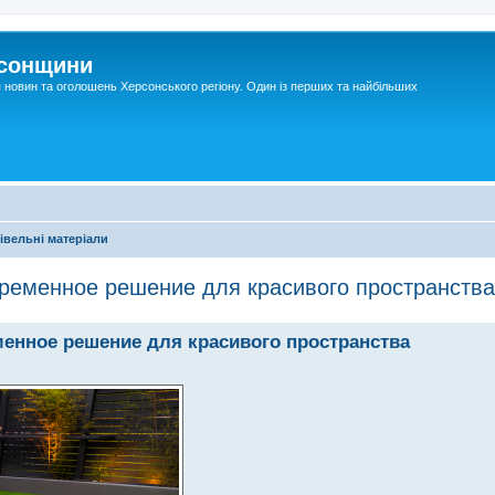
рсонщини
я новин та оголошень Херсонського регіону. Один із перших та найбільших
івельні матеріали
временное решение для красивого пространства
менное решение для красивого пространства