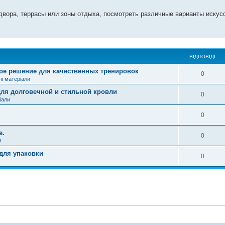
двора, террасы или зоны отдыха, посмотреть различные варианты искусс
ВІДПОВІДІ
ное решение для качественных тренировок
0
ні матеріали
ля долговечной и стильной кровли
0
іали
0
е.
0
а
для упаковки
0