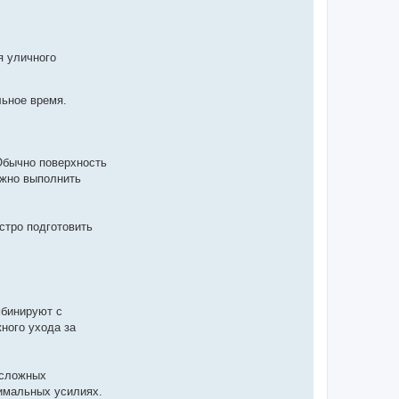
я уличного
ьное время.
Обычно поверхность
ожно выполнить
стро подготовить
мбинируют с
ного ухода за
 сложных
нимальных усилиях.