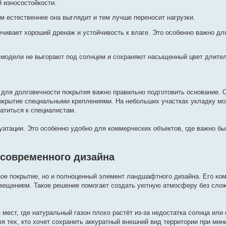
 износостойкости.
м естественнее она выглядит и тем лучше переносит нагрузки.
чивает хороший дренаж и устойчивость к влаге. Это особенно важно дл
одели не выгорают под солнцем и сохраняют насыщенный цвет длител
 для долговечности покрытия важно правильно подготовить основание. 
окрытие специальными креплениями. На небольших участках укладку м
атиться к специалистам.
луатации. Это особенно удобно для коммерческих объектов, где важно бы
 современного дизайна
ное покрытие, но и полноценный элемент ландшафтного дизайна. Его ко
вещением. Такое решение помогает создать уютную атмосферу без слож
 мест, где натуральный газон плохо растёт из-за недостатка солнца или
я тех, кто хочет сохранить аккуратный внешний вид территории при ми