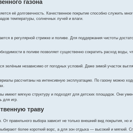
енного газона
яется её долговечность. Качественное покрытие способно служить мног
епадов температуры, солнечных лучей и влаги.
ается в регулярной стрижке и поливе. Для поддержания чистоты достат
бходимости в поливе позволяет существенно сократить расход воды, ч
ся зелёным независимо от погодных условий. Даже зимой участок выгля
риалы рассчитаны на интенсивную эксплуатацию. По газону можно ходи
ах.
вы имеют мягкую структуру и подходят для детских площадок. Они уме
 для игр.
ственную траву
. От правильного выбора зависит не только внешний вид покрытия, но и 
ыбирают более короткий ворс, а для зон отдыха — высокий и мягкий. С