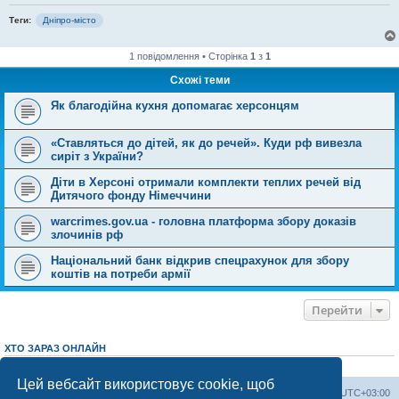
Теги:
Дніпро-місто
1 повідомлення • Сторінка
1
з
1
Схожі теми
Як благодійна кухня допомагає херсонцям
«Ставляться до дітей, як до речей». Куди рф вивезла
сиріт з України?
Діти в Херсоні отримали комплекти теплих речей від
Дитячого фонду Німеччини
warcrimes.gov.ua - головна платформа збору доказів
злочинів рф
Національний банк відкрив спецрахунок для збору
коштів на потреби армії
Перейти
ХТО ЗАРАЗ ОНЛАЙН
Зараз переглядають цей форум:
ClaudeBot [AI бот]
і 4 гостей
Цей вебсайт використовує cookie, щоб
Херсонський форум
Команда
Часовий пояс
UTC+03:00