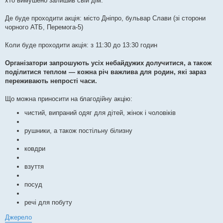
хто вимушено залишив свій дім.
Де буде проходити акція: місто Дніпро, бульвар Слави (зі сторони
чорного АТБ, Перемога-5)
Коли буде проходити акція: з 11:30 до 13:30 годин
Організатори запрошують усіх небайдужих долучитися, а також
поділитися теплом — кожна річ важлива для родин, які зараз
переживають непрості часи.
Що можна приносити на благодійну акцію:
чистий, випраний одяг для дітей, жінок і чоловіків
рушники, а також постільну білизну
ковдри
взуття
посуд
речі для побуту
Джерело