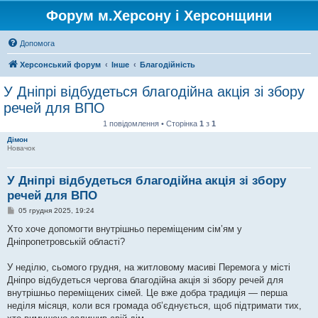
Форум м.Херсону і Херсонщини
Допомога
Херсонський форум
Інше
Благодійність
У Дніпрі відбудеться благодійна акція зі збору
речей для ВПО
1 повідомлення • Сторінка
1
з
1
Дімон
Новачок
У Дніпрі відбудеться благодійна акція зі збору
речей для ВПО
П
05 грудня 2025, 19:24
о
в
Хто хоче допомогти внутрішньо переміщеним сім’ям у
і
Дніпропетровській області?
д
о
м
У неділю, сьомого грудня, на житловому масиві Перемога у місті
л
е
Дніпро відбудеться чергова благодійна акція зі збору речей для
н
внутрішньо переміщених сімей. Це вже добра традиція — перша
н
я
неділя місяця, коли вся громада об’єднується, щоб підтримати тих,