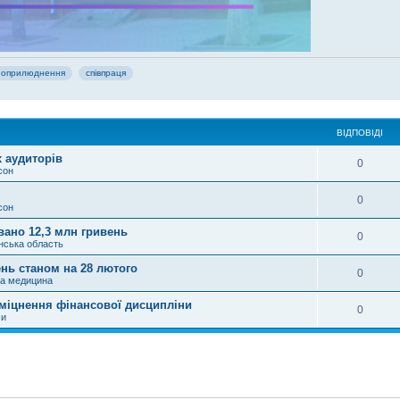
оприлюднення
співпраця
ВІДПОВІДІ
 аудиторів
0
сон
0
сон
ано 12,3 млн гривень
0
нська область
нь станом на 28 лютого
0
та медицина
 зміцнення фінансової дисципліни
0
си