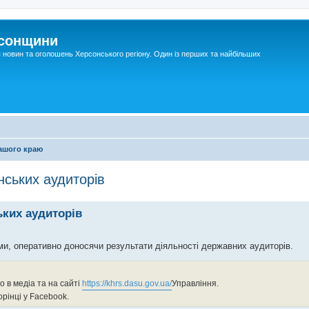
рсонщини
я новин та оголошень Херсонського регіону. Один із перших та найбільших
ашого краю
нських аудиторів
ьких аудиторів
, оперативно доносячи результати діяльності державних аудиторів.
 в медіа та на сайті
https://khrs.dasu.gov.ua/
Управління.
орінці у Facebook.