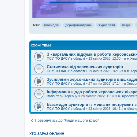
Теги:
взаємодія
держфінконтроль
журналісти
медіа
СХОЖІ ТЕМИ
З квартальних підсумків роботи херсонських
ПСУ ПО ДАСУ в області
»
13 квітня 2026, 12:30
» в
м.Хер
Статистика від херсонських аудиторів
ПСУ ПО ДАСУ в області
»
29 липня 2026, 16:16
» в
м.Хер
Зусиллями херсонських аудиторів відшкодов
ПСУ ПО ДАСУ в області
»
27 липня 2026, 17:14
» в
Херсо
Інформація щодо роботи херсонських лікаре
Волонтери Херсону
»
28 лютого 2022, 11:07
» в
Здоров'я 
Взаємодія аудиторів із медіа як інструмент
ПСУ ПО ДАСУ в області
»
23 квітня 2026, 16:41
» в
Фінан
Повернутись до “Люди нашого краю”
ХТО ЗАРАЗ ОНЛАЙН