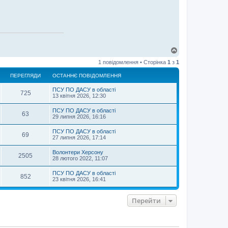
Д
о
1 повідомлення • Сторінка
1
з
1
г
о
ПЕРЕГЛЯДИ
ОСТАННЄ ПОВІДОМЛЕННЯ
р
и
ПСУ ПО ДАСУ в області
725
13 квітня 2026, 12:30
ПСУ ПО ДАСУ в області
63
29 липня 2026, 16:16
ПСУ ПО ДАСУ в області
69
27 липня 2026, 17:14
Волонтери Херсону
2505
28 лютого 2022, 11:07
ПСУ ПО ДАСУ в області
852
23 квітня 2026, 16:41
Перейти