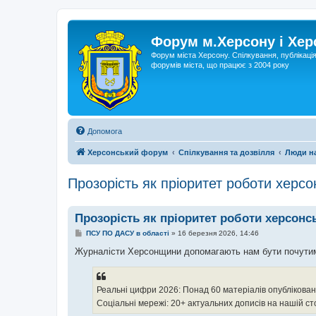
Форум м.Херсону і Хе
Форум міста Херсону. Спілкування, публікаці
форумів міста, що працює з 2004 року
Допомога
Херсонський форум
Спілкування та дозвілля
Люди н
Прозорість як пріоритет роботи херсо
Прозорість як пріоритет роботи херсонс
П
ПСУ ПО ДАСУ в області
»
16 березня 2026, 14:46
о
в
Журналісти Херсонщини допомагають нам бути почутими
і
д
о
м
Реальні цифри 2026: Понад 60 матеріалів опубліковано
л
е
Соціальні мережі: 20+ актуальних дописів на нашій ст
н