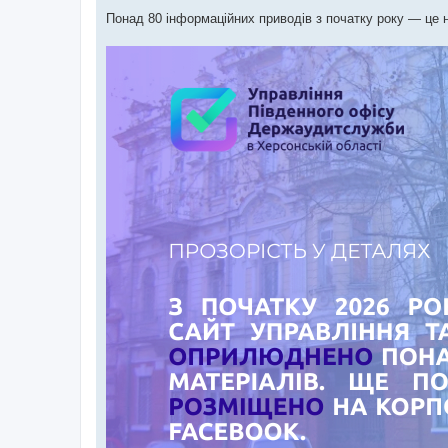
н
я
Понад 80 інформаційних приводів з початку року — це н