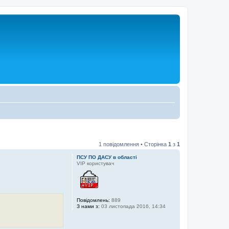
1 повідомлення • Сторінка
1
з
1
ПСУ ПО ДАСУ в області
VIP користувач
Повідомлень:
889
З нами з:
03 листопада 2016, 14:34