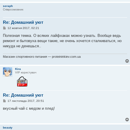
л
seraph
е
Співрозмовник
н
н
я
Re: Домашний уют
П
12 жовтня 2017, 02:21
о
в
Полезная темка. О всяких лайфхаках можно узнать. Вообще ведь
і
ремонт и бытовуха вещи такие, не очень хочется сталкиваться, но
д
о
никуда не денешься..
м
л
е
Магазин спортивного питания — proteininkiev.com.ua
н
н
я
Kira
VIP користувач
Re: Домашний уют
П
17 листопада 2017, 20:51
о
в
вкусный чай с медом и плед!
і
д
о
м
л
beauty
е