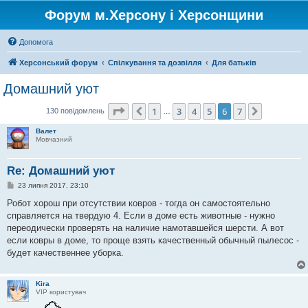
Форум м.Херсону і Херсонщини
Допомога
Херсонський форум
Спілкування та дозвілля
Для батьків
Домашний уют
Сторінка
6
з
7
1
3
4
5
6
7
Поперед.
Далі
130 повідомлень
…
Валет
Мовчазний
Re: Домашний уют
П
23 липня 2017, 23:10
о
в
Робот хорош при отсутствии ковров - тогда он самостоятельно
і
справляется на твердую 4. Если в доме есть животные - нужно
д
о
переодически проверять на наличие намотавшейся шерсти. А вот
м
если ковры в доме, то проще взять качественный обычный пылесос -
л
е
будет качественнее уборка.
н
н
я
Kira
VIP користувач