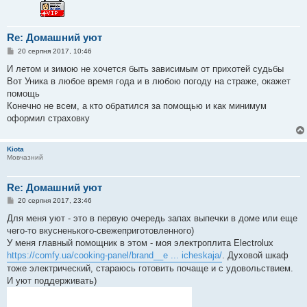
Re: Домашний уют
П
20 серпня 2017, 10:46
о
в
И летом и зимою не хочется быть зависимым от прихотей судьбы
і
Вот Уника в любое время года и в любою погоду на страже, окажет
д
о
помощь
м
Конечно не всем, а кто обратился за помощью и как минимум
л
е
оформил страховку
н
н
я
Kiota
Мовчазний
Re: Домашний уют
П
20 серпня 2017, 23:46
о
в
Для меня уют - это в первую очередь запах выпечки в доме или еще
і
чего-то вкусненького-свежеприготовленного)
д
о
У меня главный помощник в этом - моя электроплита Electrolux
м
https://comfy.ua/cooking-panel/brand__e ... icheskaja/
. Духовой шкаф
л
е
тоже электрический, стараюсь готовить почаще и с удовольствием.
н
И уют поддерживать)
н
я