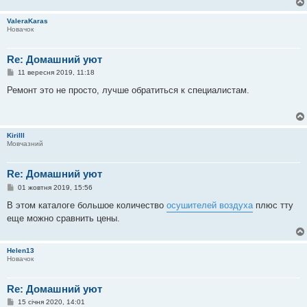
н
я
ValeraKaras
Новачок
Re: Домашний уют
П
11 вересня 2019, 11:18
о
в
Ремонт это не просто, лучше обратиться к специалистам.
і
д
о
м
л
Kirilll
е
Мовчазний
н
н
я
Re: Домашний уют
П
01 жовтня 2019, 15:56
о
в
В этом каталоге большое количество
осушителей воздуха
плюс тту
і
еще можно сравнить цены.
д
о
м
л
Helen13
е
Новачок
н
н
я
Re: Домашний уют
П
15 січня 2020, 14:01