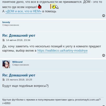
понятное дело, что все в отдельности не принимается. ДОМ - это то
н
я
место где всем хорошо!
А
«ДОМ и все, что в НЕМ»
в помощь
beauty
Співрозмовник
Re: Домашний уют
П
14 квітня 2018, 23:34
о
в
Да, хочу заметить что несколько позиций к уюту в комнате придают
і
картины, выбор велик в
https://walldeco.ua/kartiny-modulnye
д
о
м
л
Wilbrand
е
Співрозмовник
н
н
я
Re: Домашний уют
П
23 лютого 2019, 10:25
о
в
Будут еще подобные вопросы?)
і
д
о
м
л
Крутые футболки с яркими и популярными принтами здесь prostomayki.com.ua/?
е
r=6950
н