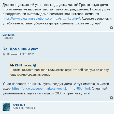
о
в
Для меня домашний уют - это когда дома чисто! Просто когда дома
і
что то лежит не на своих местах, меня это раздражает. Поэтому мне
д
о
в поддержании чистоты дома помогает клининговая кампания
м
https://www.cleaning-solutions.com.ua/s ... -kvartiry/
. Сделал звоночек и
л
е
у тебя генеральная уборка квартиры сделала, разве не супер?
н
н
я
Banduran
Новачок
Re: Домашний уют
П
10 лютого 2020, 12:31
о
в
і
Kirilll
писав:
д
о
В этом каталоге большое количество осушителей воздуха плюс тту
м
еще можно сравнить цены.
л
е
н
У нас наоборот, слишком сухой воздух дома. А тут смотрю, в Фоззи
н
я
акция
https://price.ua/supermarkets-kiev-t1/f ... 67863.html
. Отличный
увлажнитель воздуха со скидкой 200 гр. Грех не купить!
Archibald
Активний учасник