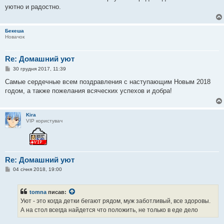
і
уютно и радостно.
д
о
м
л
Бекеша
е
Новачок
н
н
я
Re: Домашний уют
П
30 грудня 2017, 11:39
о
в
Самые сердечные всем поздравления с наступающим Новым 2018
і
годом, а также пожелания всяческих успехов и добра!
д
о
м
л
Kira
е
VIP користувач
н
н
я
Re: Домашний уют
П
04 січня 2018, 19:00
о
в
і
tomna
писав:
д
о
Уют - это когда детки бегают рядом, муж заботливый, все здоровы.
м
А на стол всегда найдется что положить, не только в еде дело
л
е
н