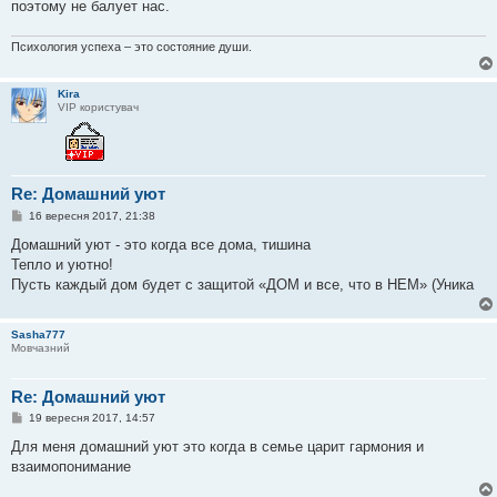
о
поэтому не балует нас.
м
л
е
Психология успеха – это состояние души.
н
н
я
Kira
VIP користувач
Re: Домашний уют
П
16 вересня 2017, 21:38
о
в
Домашний уют - это когда все дома, тишина
і
Тепло и уютно!
д
о
Пусть каждый дом будет с защитой «ДОМ и все, что в НЕМ» (Уника
м
л
е
Sasha777
н
Мовчазний
н
я
Re: Домашний уют
П
19 вересня 2017, 14:57
о
в
Для меня домашний уют это когда в семье царит гармония и
і
взаимопонимание
д
о
м