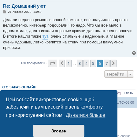
Re: Домашний уют
П
21 лютого 2020, 14:50
о
в
Делали недавно ремонт в ванной комнате, всё получилось просто
і
великолепно, интерьер подобрали что надо. Что бы всё было в
д
о
одном стиле, долго искали хорошие крючки для полотенец в ванную.
м
В итоге нашли такие
тут
, очень стильные и надёжные, а главное
л
е
очень удобные, легко крепятся на стену при помощи вакуумной
н
присоски.
н
я
Сторінка
6
з
7
1
3
4
5
6
7
Поперед.
Далі
130 повідомлень
…
Перейти
ХТО ЗАРАЗ ОНЛАЙН
Зараз переглядають цей форум:
ClaudeBot [AI бот]
,
Majestic-12 [SEO бот]
і 1 гість
Цей вебсайт використовує cookie, щоб
Херсонський форум
Команда
Часовий пояс
UTC+03:00
забезпечити вам високий рівень комфорту
Працює на phpBB® Forum Software © phpBB Limited
при користуванні сайтом.
Дізнатися більше
Конфіденційність
|
Умови
Згоден
«Херсонський форум» – приватний, незалежний інтерактивний веб-ресурс, що сприяє