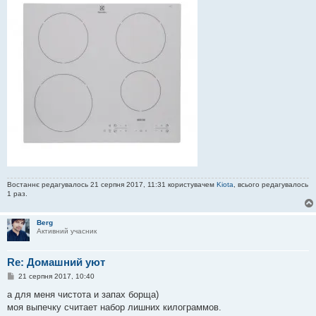
Востаннє редагувалось 21 серпня 2017, 11:31 користувачем
Kiota
, всього редагувалось
1 раз.
Berg
Активний учасник
Re: Домашний уют
П
21 серпня 2017, 10:40
о
в
а для меня чистота и запах борща)
і
моя выпечку считает набор лишних килограммов.
д