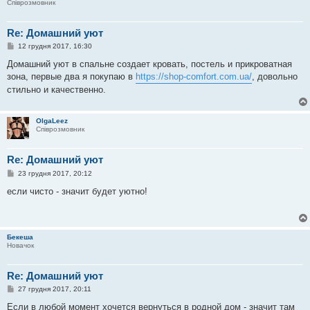
Співрозмовник
н
н
я
Re: Домашний уют
П
12 грудня 2017, 16:30
о
в
Домашний уют в спальне создает кровать, постель и прикроватная
і
зона, первые два я покупаю в
https://shop-comfort.com.ua/
, довольно
д
о
стильно и качественно.
м
л
е
н
OlgaLeez
н
Співрозмовник
я
Re: Домашний уют
П
23 грудня 2017, 20:12
о
в
если чисто - значит будет уютно!
і
д
о
м
л
Бекеша
е
Новачок
н
н
я
Re: Домашний уют
П
27 грудня 2017, 20:11
о
в
Если в любой момент хочется вернуться в родной дом - значит там