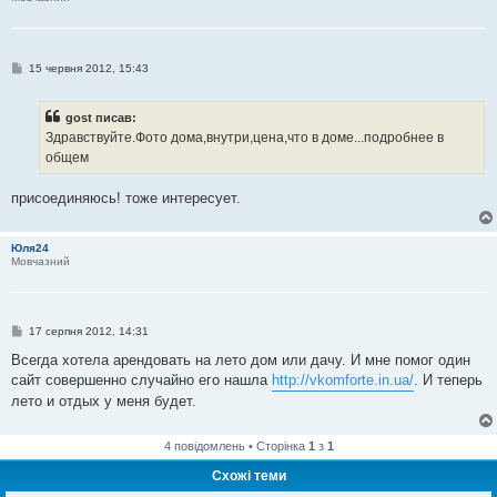
н
н
я
П
15 червня 2012, 15:43
о
в
і
gost писав:
д
о
Здравствуйте.Фото дома,внутри,цена,что в доме...подробнее в
м
общем
л
е
н
присоединяюсь! тоже интересует.
н
я
Юля24
Мовчазний
П
17 серпня 2012, 14:31
о
в
Всегда хотела арендовать на лето дом или дачу. И мне помог один
і
сайт совершенно случайно его нашла
http://vkomforte.in.ua/
. И теперь
д
о
лето и отдых у меня будет.
м
л
е
4 повідомлень • Сторінка
1
з
1
н
н
Схожі теми
я