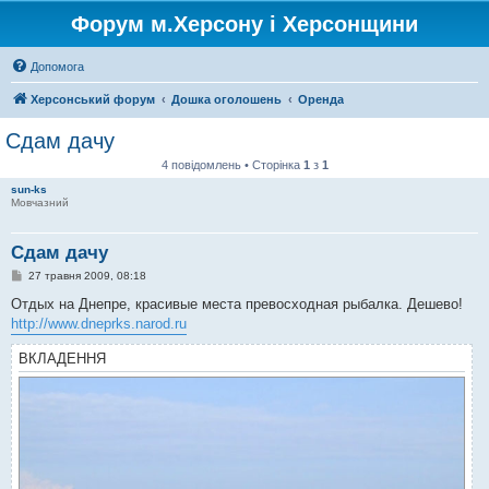
Форум м.Херсону і Херсонщини
Допомога
Херсонський форум
Дошка оголошень
Оренда
Сдам дачу
4 повідомлень • Сторінка
1
з
1
sun-ks
Мовчазний
Сдам дачу
П
27 травня 2009, 08:18
о
в
Отдых на Днепре, красивые места превосходная рыбалка. Дешево!
і
http://www.dneprks.narod.ru
д
о
м
ВКЛАДЕННЯ
л
е
н
н
я