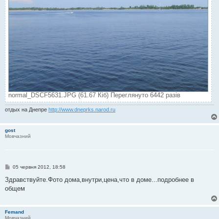
normal_DSCF5631.JPG (61.67 Кіб) Переглянуто 6442 разів
отдых на Днепре
http://www.dneprks.narod.ru
gost
Мовчазний
П
05 червня 2012, 18:58
о
в
Здравствуйте.Фото дома,внутри,цена,что в доме...подробнее в
і
общем
д
о
м
л
Femand
е
Мовчазний