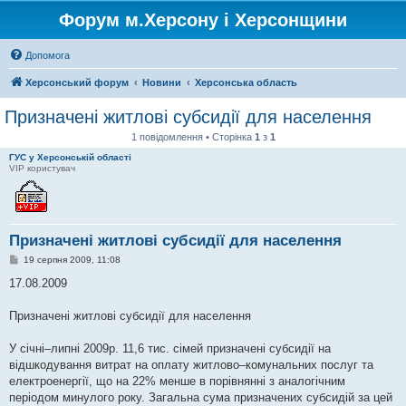
Форум м.Херсону і Херсонщини
Допомога
Херсонський форум
Новини
Херсонська область
Призначені житлові субсидії для населення
1 повідомлення • Сторінка
1
з
1
ГУС у Херсонській області
VIP користувач
Призначені житлові субсидії для населення
П
19 серпня 2009, 11:08
о
в
17.08.2009
і
д
о
Призначені житлові субсидії для населення
м
л
е
У січні–липні 2009р. 11,6 тис. сімей призначені субсидії на
н
відшкодування витрат на оплату житлово–комунальних послуг та
н
я
електроенергії, що на 22% менше в порівнянні з аналогічним
періодом минулого року. Загальна сума призначених субсидій за цей