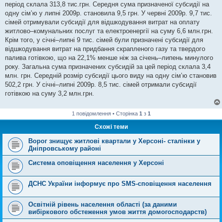
період склала 313,8 тис.грн. Середня сума призначеної субсидії на
одну сім’ю у липні 2009р. становила 9,5 грн. У червні 2009р. 9,7 тис.
сімей отримували субсидії для відшкодування витрат на оплату
житлово–комунальних послуг та електроенергії на суму 6,6 млн.грн.
Крім того, у січні–липні 9 тис. сімей були призначені субсидії для
відшкодування витрат на придбання скрапленого газу та твердого
палива готівкою, що на 22,1% менше ніж за січень–липень минулого
року. Загальна сума призначених субсидій за цей період склала 3,4
млн. грн. Середній розмір субсидії цього виду на одну сім’ю становив
502,2 грн. У січні–липні 2009р. 8,5 тис. сімей отримали субсидії
готівкою на суму 3,2 млн.грн.
1 повідомлення • Сторінка
1
з
1
Схожі теми
Ворог знищує житлові квартали у Херсоні- сталінки у
Дніпровському районі
Система оповіщення населення у Херсоні
ДСНС України інформує про SMS-сповіщення населення
Освітній рівень населення області (за даними
вибіркового обстеження умов життя домогосподарств)