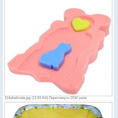
214afeefceda.jpg (13.83 Кіб) Переглянуто 2534 разів