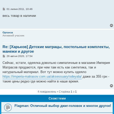
П
01 липня 2011, 10:46
о
в
весь товар в наличии
і
д
о
м
л
Органза
е
Активний учасник
н
н
я
Re: [Харьков] Детские матрацы, постельные комплекты,
манежи и другое
П
26 квітня 2020, 17:54
о
в
Сейчас, кстати, одеялка довольно симпатичные в магазине Империя
і
Матрасов продаются, при чем там есть как синтетика, так и
д
о
натуральный материал. Вот тут можно купить одеяло
м
https://imperia-matrasov.com.ua/aksessuary/odeyala/
даже за 355 грн -
л
е
такие цены редко где можно найти в наше время.
н
н
я
4 повідомлень • Сторінка
1
з
1
Схожі теми
Flagman: Отличный выбор джиг-головок и многое другое!