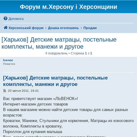
Форум м.Херсону і Херсонщини
Допомога
Херсонський форум
Дошка оголошень
Продам
[Харьков] Детские матрацы, постельные
комплекты, манежи и другое
4 повідомлень • Сторінка
1
з
1
lvenoc
Новачок
[Харьков] Детские матрацы, постельные
комплекты, манежи и другое
П
20 квітня 2011, 19:41
о
в
Вас приветствует магазин «ЛЬВЕНОК»!
і
Интернет-магазин детских товаров
д
о
В нашем магазине можно найти детские товары для самых разных
м
возрастов:
л
е
Кроватки, Манежи, Стульчики для кормления, Матрацы из кокосового
н
волокна, Комплекты в кроватку,
н
я
Пороллон для купания малыша