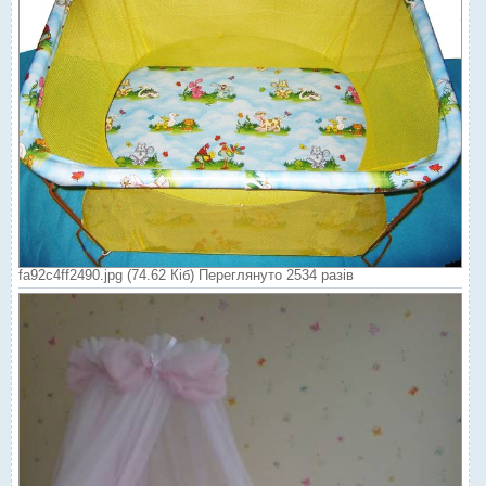
fa92c4ff2490.jpg (74.62 Кіб) Переглянуто 2534 разів