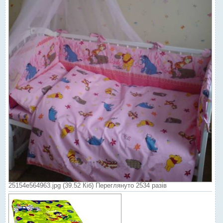
25154e564963.jpg (39.52 Кіб) Переглянуто 2534 разів