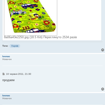
8a06a43e2250.jpg (18.5 Кіб) Переглянуто 2534 разів
Теги:
Харків
lvenoc
Новачок
П
10 червня 2011, 21:30
о
в
продаем
і
д
о
м
л
lvenoc
е
Новачок
н
н
я