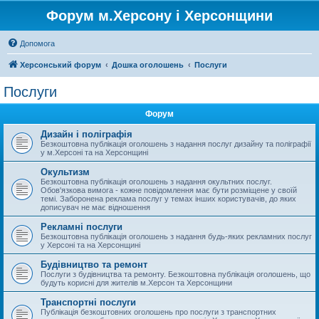
Форум м.Херсону і Херсонщини
Допомога
Херсонський форум
Дошка оголошень
Послуги
Послуги
Форум
Дизайн і поліграфія
Безкоштовна публікація оголошень з надання послуг дизайну та поліграфії
у м.Херсоні та на Херсонщині
Окультизм
Безкоштовна публікація оголошень з надання окультних послуг.
Обов'язкова вимога - кожне повідомлення має бути розміщене у своїй
темі. Заборонена реклама послуг у темах інших користувачів, до яких
дописувач не має відношення
Рекламні послуги
Безкоштовна публікація оголошень з надання будь-яких рекламних послуг
у Херсоні та на Херсонщині
Будівництво та ремонт
Послуги з будівництва та ремонту. Безкоштовна публікація оголошень, що
будуть корисні для жителів м.Херсон та Херсонщини
Транспортні послуги
Публікація безкоштовних оголошень про послуги з транспортних