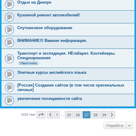
Отдых на Днепре
Кузовной ремонт автомобилей!
Спутниковое оборудование
ВНИМАНИЕ!!! Важная информация.
Транспорт и экспедиция. НЕгабарит. Контейнеры.
Спецразрешения
Німеччина
Элитные курсы английского языка
[Россия] Создание сайтов (в том числе оригинальных
личных)
увеличение посещаемости сайта
Сторінка
27
з
29
1
25
26
27
28
29
Поперед.
Далі
1415 тем
…
Перейти