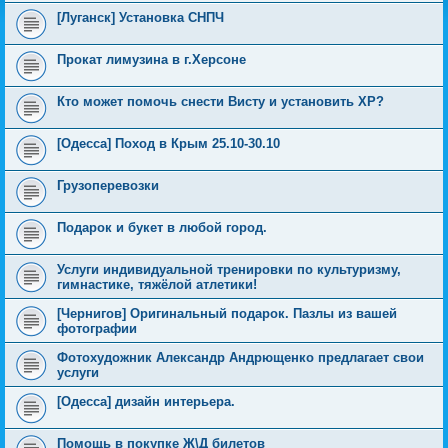
[Луганск] Установка СНПЧ
Прокат лимузина в г.Херсоне
Кто может помочь снести Висту и установить XP?
[Одесса] Поход в Крым 25.10-30.10
Грузоперевозки
Подарок и букет в любой город.
Услуги индивидуальной тренировки по культуризму,
гимнастике, тяжёлой атлетики!
[Чернигов] Оригинальный подарок. Пазлы из вашей
фотографии
Фотохудожник Александр Андрющенко предлагает свои
услуги
[Одесса] дизайн интерьера.
Помощь в покупке Ж\Д билетов