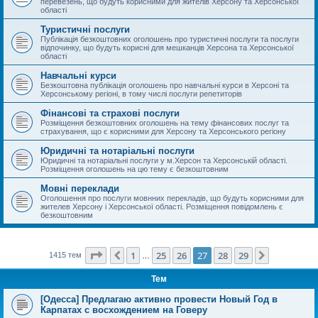
перевезень, що будуть корисними для жителів Херсону та Херсонської
області
Туристичні послуги
Публікація безкоштовних оголошень про туристичні послуги та послуги
відпочинку, що будуть корисні для мешканців Херсона та Херсонської
області
Навчальні курси
Безкоштовна публікація оголошень про навчальні курси в Херсоні та
Херсонському регіоні, в тому числі послуги репетиторів
Фінансові та страхові послуги
Розміщення безкоштовних оголошень на тему фінансових послуг та
страхування, що є корисними для Херсону та Херсонського регіону
Юридичні та нотаріальні послуги
Юридичні та нотаріальні послуги у м.Херсон та Херсонській області.
Розміщення оголошень на цю тему є безкоштовним
Мовні переклади
Оголошення про послуги мовнних перекладів, що будуть корисними для
жителев Херсону і Херсонської області. Розміщення повідомлень є
безкоштовним
Сторінка
27
з
29
1
25
26
27
28
29
Поперед.
Далі
1415 тем
…
Тем
[Одесса] Предлагаю активно провести Новый Год в
Карпатах с восхождением на Говеру