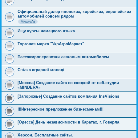
Официальный дилер японских, корейских, европейских
автомобилей совсем рядом
Миколаїв
Ищу курсы немецкого языка
Торговая марка "УкрАгроМаркет"
Пассажироперевозки легковым автомобилем
Спілка аграрної молоді
[Москва] Создание сайта со скидкой от веб-студии
«MINDERA»
[Запорожье] Создание сайтов компания InsVisions
!!!Интересное предложение бизнесменам!!!
[Одесса] День независимости в Каратах, г. Говерла
Херсон. Бесплатные сайты.