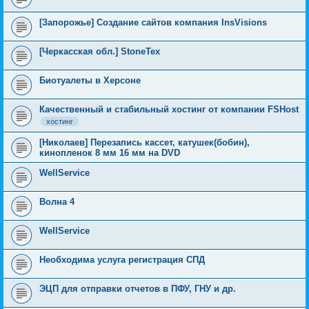
[Запорожье] Создание сайтов компания InsVisions
[Черкасская обл.] StoneTex
Биотуалеты в Херсоне
Качественный и стабильный хостинг от компании FSHost
хостинг
[Николаев] Перезапись кассет, катушек(бобин),
кинопленок 8 мм 16 мм на DVD
WellService
Волна 4
WellService
Необходима услуга регистрация СПД
ЭЦП для отправки отчетов в ПФУ, ГНУ и др.