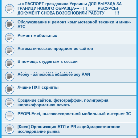
--•••ПАСПОРТ гражданина Украины ДЛЯ ВЫЕЗДА ЗА
ГРАНИЦУ НОВОГО ОБРАЗЦА•••-- !!!_____РЕСУРСЫ-
ДОКУМЕНТ СНОВА ВОЗОБНОВИЛИ РАБОТУ_____!!!
Обслуживание и ремонт компьютерной техники и мини-
АТС
Ремонт мобильных
Автоматичесское продвижние сайтов
В помощь студентам к сессии
Àêöèÿ - áåñïëàòíûå êðåäèòêè äëÿ ÂÀÑ
Лчшие ПХП скрипты
Срздание сайтов, фотограффии, полиграфия,
широкоформатная печать
PEOPLEnet, высокоскоростной мобильный интернет 3G
[Киев] Организация БТЛ и PR акций,маркетинговое
исследование рынка